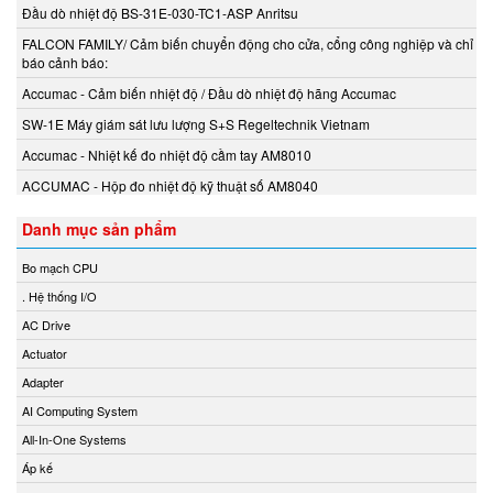
Beta Vietnam
Đầu dò nhiệt độ BS-31E-030-TC1-ASP Anritsu
BIFOLD
FALCON FAMILY/ Cảm biến chuyển động cho cửa, cổng công nghiệp và chỉ
Bifold (Rotork)
báo cảnh báo:
Bihl+wiedemann
Accumac - Cảm biến nhiệt độ / Đầu dò nhiệt độ hãng Accumac
Bihl+wiedemann Vietnam
SW-1E Máy giám sát lưu lượng S+S Regeltechnik Vietnam
Biuged Vietnam
Accumac - Nhiệt kế đo nhiệt độ cầm tay AM8010
BLH NOBEL
ACCUMAC - Hộp đo nhiệt độ kỹ thuật số AM8040
Brecon Vietnam
Danh mục sản phẩm
Bronkhorst
Brook Instrument
Bo mạch CPU
Brook Instrument Vietnam
. Hệ thống I/O
Burkert
AC Drive
caimi vietnam
Actuator
CanNeed
Adapter
Celduc
AI Computing System
CENTEC
All-In-One Systems
Chalmit
Áp kế
Checkline