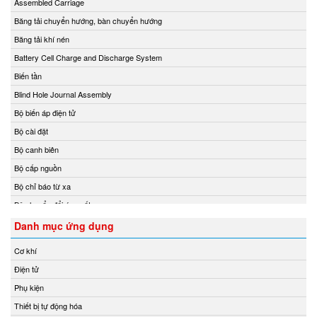
Assembled Carriage
Chemyx Vietnam
Băng tải chuyển hướng, bàn chuyển hướng
Chino
Băng tải khí nén
Chongqing Chuke
Battery Cell Charge and Discharge System
Chongqing Huaneng
Biến tần
Clake/Fololo
Blind Hole Journal Assembly
COMFILETECH
Bộ biến áp điện tử
Conductix Wampfler
Bộ cài đặt
Core insight Vietnam
Bộ canh biên
Cosa-Xentaur
Bộ cấp nguồn
Cosel Vietnam
Bộ chỉ báo từ xa
Crowcon
Bộ chuyển đổi áp suất
Crydom
Bộ chuyển đổi nhiệt độ
Danh mục ứng dụng
CS-Instruments
Bộ chuyển đổi tín hiệu
Cơ khí
Daito Kogyo
Bộ chuyển mạch
Điện tử
Danfoss
Bộ chuyển mạch ống
Phụ kiện
DEESYS Việt Nam
Bộ điều chỉnh áp suất và điều tốc
Thiết bị tự động hóa
DELTA + ELEKTROGAS
Bộ điều khiển