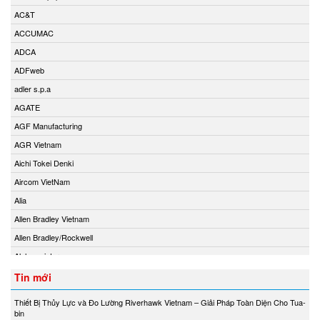
AC&T
ACCUMAC
ADCA
ADFweb
adler s.p.a
AGATE
AGF Manufacturing
AGR Vietnam
Aichi Tokei Denki
Aircom VietNam
Alia
Allen Bradley Vietnam
Allen Bradley/Rockwell
Alphamoisture
Ametek
Tin mới
Amot
Thiết Bị Thủy Lực và Đo Lường Riverhawk Vietnam – Giải Pháp Toàn Diện Cho Tua-
Amphenol Vietnam
bin