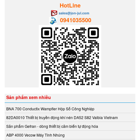
Aventics/Emerson
HotLine
B&C Electronics Vietnam
sales@jon-jul.com
0941035500
B.E.STAT Vietnam
Balluff VietNam
Bar-gmbh
Barksdale Vietnam
Bauer Gear Motor
Baumer
Baumuller
BCS
BCS Italia Srl
BEA SENSORS
Sản phẩm xem nhiều
Beckhoff Vietnam
Bei Sensor
BNA 700 Conductix Wampfler Hộp Số Công Nghiệp
Bently Nevada
82DA0010 Thiết bị truyền động khí nén DA52 S82 Valbia Vietnam
Bernstein
Sản phẩm Gefran - dòng thiết bị cảm biến tự động hóa
Berthold
ABP 4000 Vecow Máy Tính Nhúng