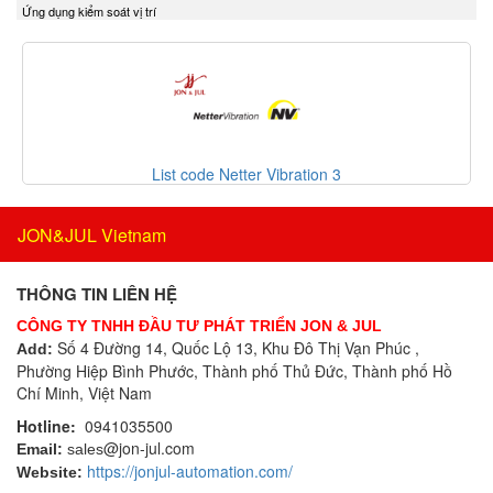
Ứng dụng kiểm soát vị trí
Delta Ohm
Bộ điều khiển áp suất
Delta Sensor
Bộ điều khiển lưu lượng
Deublin
Bộ điều khiển nhiệt độ
DIAS Vietnam
Bộ điều nhiệt
DIN.AL S.r.L
Bộ định tuyến
Dinel
Bộ định vị thông minh
List code Netter Vibration 3
Dittmer Vietnam
Bộ đo rung cầm tay
DIXON VALVE
Bộ ghi dữ liệu
JON&JUL Vietnam
DOLD Vietnam
Bộ ghi dữ liệu IoT
DRESSER UTILITY SOLUTIONS
Bộ gia nhiệt
THÔNG TIN LIÊN HỆ
Dumore solenoids
Bộ giải mã
CÔNG TY TNHH ĐẦU TƯ PHÁT TRIỂN JON & JUL
Dungs
Bộ giao tiếp công nghiệp
Số 4 Đường 14, Quốc Lộ 13, Khu Đô Thị Vạn Phúc ,
Add:
DURAG
Phường Hiệp Bình Phước, Thành phố Thủ Đức, Thành phố Hồ
Bộ hiển thị
Dwyer
Chí Minh, Việt Nam
Bộ khóa cửa
Dynisco
Hotline:
0941035500
Bộ khởi động motor
@jon-jul.com
E+H
Email:
sales
Bộ khuếch đại
https://jonjul-automation.com/
Website:
EBMPAPST
Bộ kiểm tra dầu