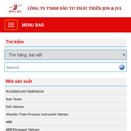
MENU BAR
Toggle
navigation
Tìm kiếm
Nhà sản xuất
ROSEMOUNT/EMERSON
Solo Tester
E2S Vietnam
(Raytek) Fluke Process Instrument Vietnam
ABB
ABB/Ebmpapst Vietnam