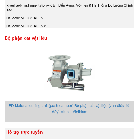
Andony/Nikkiso
Riverhawk Instrumentation – Cảm Biến Rung, Mô-men & Hệ Thống Đo Lường Chính
Xác
Anritsu
List code MEDC/EATON
Apex Dynamics
List code MEDC/EATON 2
Apiste
Apiste
Bộ phận cắt vật liệu
APLISENS S.A.
Aquametro
ARISTA
Aryung
As One
Asco Viet Nam
Assalub Vietnam
AT2E Vietnam
PD Material cutting unit (push damper) Bộ phận cắt vật liệu (van điều tiết
Atos
đẩy) Matsui VietNam
ATRAX
Auma
Hổ trợ trực tuyến
AUTEC