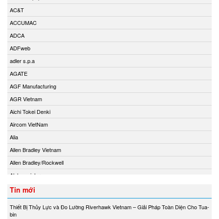
AC&T
ACCUMAC
ADCA
ADFweb
adler s.p.a
AGATE
AGF Manufacturing
AGR Vietnam
Aichi Tokei Denki
Aircom VietNam
Alia
Allen Bradley Vietnam
Allen Bradley/Rockwell
Alphamoisture
Ametek
Tin mới
Amot
Thiết Bị Thủy Lực và Đo Lường Riverhawk Vietnam – Giải Pháp Toàn Diện Cho Tua-
Amphenol Vietnam
bin