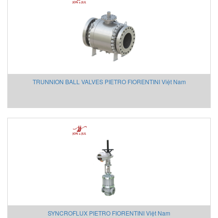
Delta Ohm
Delta Sensor
Deublin
DIAS Vietnam
DIN.AL S.r.L
Dinel
TRUNNION BALL VALVES PIETRO FIORENTINI Việt Nam
Dittmer Vietnam
DIXON VALVE
DOLD Vietnam
DRESSER UTILITY SOLUTIONS
Dumore solenoids
Dungs
DURAG
Dwyer
Dynisco
E+H
EBMPAPST
SYNCROFLUX PIETRO FIORENTINI Việt Nam