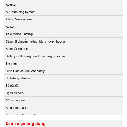
Adapter
novotechnik
AI Computing System
Novotechnik Vietnam
All-In-One Systems
NSD
Áp kế
ODA Technologies Vietnam
Assembled Carriage
Ogura
Băng tải chuyển hướng, bàn chuyển hướng
Ohkura
Băng tải khí nén
Oleodinamica 2MP S.r.l.
Battery Cell Charge and Discharge System
OMC Valve
Biến tần
Onicon
Blind Hole Journal Assembly
Onicon
Bộ biến áp điện tử
OPTEK
Bộ cài đặt
ORNICOM
Bộ canh biên
OSLENG / OSL Safetyline Vietnam
Bộ cấp nguồn
PANASONIC
Bộ chỉ báo từ xa
Parker
Bộ chuyển đổi áp suất
PCB Piezotronics
Bộ chuyển đổi nhiệt độ
Danh mục ứng dụng
PCB Piezotronics