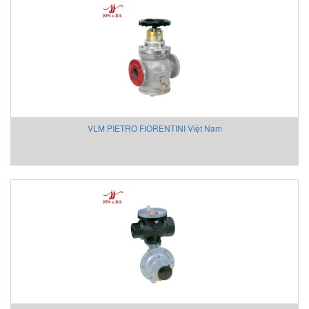
MAGTROL
MAIWE
MANUFLO
Mark-10
Mark-10 Vietnam
Martin
Matsui VietNam
VLM PIETRO FIORENTINI Việt Nam
Matsushima
Matsushima
Max-air
Maxcess/ Tidland
MB CONNECT LINE
MDEXX Vietnam
MEGGIT
Mehrer
Meinberg
Mekasentron