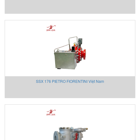
ECONEX
EGE
Elco Holding
Eletro Sensors
Eletta
Elfab
Elster/ Honeywell
Endress+Hauser
ENERDOOR
Engler Vietnam
SSX 176 PIETRO FIORENTINI Việt Nam
Enolgas
EPCOS Vietnam
Erhardt-leimer
Erichsen Vietnam
Etatronds Việt Nam
Euchner
Eurotherm