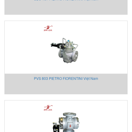
Givi Misure Vietnam
GMW
GPI-Gurley Precision Instruments
GREYSTONE
Grundfos
Hach VietNam
Halstrup
HANMI
HANS-SCHMDT Việt Nam
Hans-Schmidt
PVS 803 PIETRO FIORENTINI Việt Nam
Hantek
Headline Filters
Heidenhain Vietnam
Hepcomotion
Hertz Kompressoren Vietnam
HILSCHER Vietnam
HMS