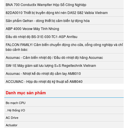
Mothertool
BNA 700 Conductix Wampfler Hộp Số Công Nghiệp
Motovario
82DA0010 Thiết bị truyền động khí nén DA52 S82 Valbia Vietnam
Mouser
Sản phẩm Gefran - dòng thiết bị cảm biến tự động hóa
MOXA
ABP 4000 Vecow Máy Tính Nhúng
MTS Sensors
Đầu dò nhiệt độ BS-31E-030-TC1-ASP Anritsu
MTT Instruments
FALCON FAMILY/ Cảm biến chuyển động cho cửa, cổng công nghiệp và chỉ
Murr
báo cảnh báo:
Neo-Dyn
Accumac - Cảm biến nhiệt độ / Đầu dò nhiệt độ hãng Accumac
NETTER VIBRATION
SW-1E Máy giám sát lưu lượng S+S Regeltechnik Vietnam
New-Cosmos
Accumac - Nhiệt kế đo nhiệt độ cầm tay AM8010
Nidec
ACCUMAC - Hộp đo nhiệt độ kỹ thuật số AM8040
Nikuni Vietnam
Nitto Seiko
Danh mục sản phẩm
NMB/Minebea
Bo mạch CPU
NOEDING
. Hệ thống I/O
Nook Industries
AC Drive
NORIS
Actuator
Norres