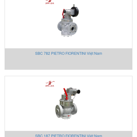
Fossil
FPZ
Fuji Electric
Fujikura
Gazex
Gefran
SBC 782 PIETRO FIORENTINI Việt Nam
Gefran VietNam
Gems Sensors Vietnam
Gemu
GEOKON
Georg Fischer
Gessmann
GESTRA Vietnam
GF
Gill Instruments
Gimax
Ginice
SBC 187 PIETRO FIORENTINI Việt Nam