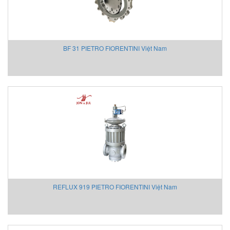
KSR Kuebler
KwangJin Vietnam
Kyungjin Blower
BF 31 PIETRO FIORENTINI Việt Nam
Laurel Vietnam
Lechler
LEM
Lenord Bauer
LEUZE
Lika Vietnam
Lincoln/ SKF
Lorric
Lufft
Lumel
M&C TechGroup Vietnam
REFLUX 919 PIETRO FIORENTINI Việt Nam
M.C.MILLER VIETNAM
MACFUGE Vietnam
Magmotor