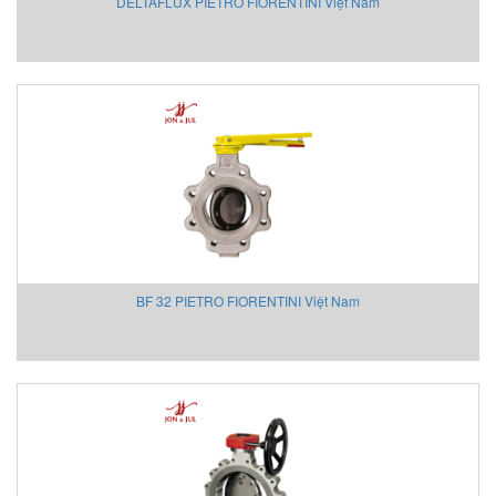
DELTAFLUX PIETRO FIORENTINI Việt Nam
Keller
Kendrion
KestrelMet
Kikusui
Kimo
Kinetrol
Kinetrol
Klay Instruments B.V
KNF
KNTEC
BF 32 PIETRO FIORENTINI Việt Nam
Koehler instrument Vietnam
KOFLOC
Koganei
KRAL Pumps
Kroeplin Việt nam
Krohne
Kromschröder