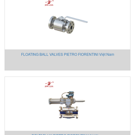
Intensiv-Filter Vietnam
INTERKING
INTORQ
IPF
IRD
ITAL Sensor
ITOH DENKI
FLOATING BALL VALVES PIETRO FIORENTINI Việt Nam
ITOH DENKI Vietnam
I-Tork Electric
JAB
Jeico
JENCO
JM
JM Concept
Josef Kihlberg Vietnam
JS Valve Vietnam
Kansai
Katronic