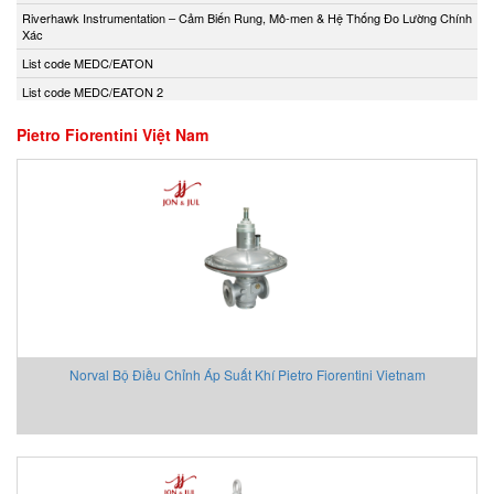
Andony/Nikkiso
Riverhawk Instrumentation – Cảm Biến Rung, Mô-men & Hệ Thống Đo Lường Chính
Xác
Anritsu
List code MEDC/EATON
Apex Dynamics
List code MEDC/EATON 2
Apiste
Apiste
Pietro Fiorentini Việt Nam
APLISENS S.A.
Aquametro
ARISTA
Aryung
As One
Asco Viet Nam
Assalub Vietnam
AT2E Vietnam
Norval Bộ Điều Chỉnh Áp Suất Khí Pietro Fiorentini Vietnam
Atos
ATRAX
Auma
AUTEC