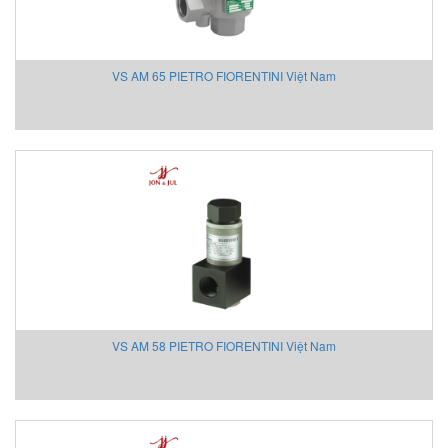
Chemyx Vietnam
Chino
Chongqing Chuke
VS AM 65 PIETRO FIORENTINI Việt Nam
Chongqing Huaneng
Clake/Fololo
COMFILETECH
Conductix Wampfler
Core insight Vietnam
Cosa-Xentaur
Cosel Vietnam
Crowcon
Crydom
CS-Instruments
VS AM 58 PIETRO FIORENTINI Việt Nam
Daito Kogyo
Danfoss
DEESYS Việt Nam
DELTA + ELEKTROGAS