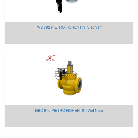
HOHNER AUTOMAZIONE SRL
HONEYWELL
Honsberg
PVS 782 PIETRO FIORENTINI Việt Nam
Hoyer motor
Huebner Giessen
Hydac
Hydrotechnik Vietnam
IAI America
Ideal Vacuum
IDEM SAFETY VIETNAM
IFM
IME
IMET Việt Nam
IMI Maxseal/ Norgren
HBC 975 PIETRO FIORENTINI Việt Nam
IMO Sensor (MICRO DETECTORS)
INDEL AG VIETNAM
Inelta Vietnam