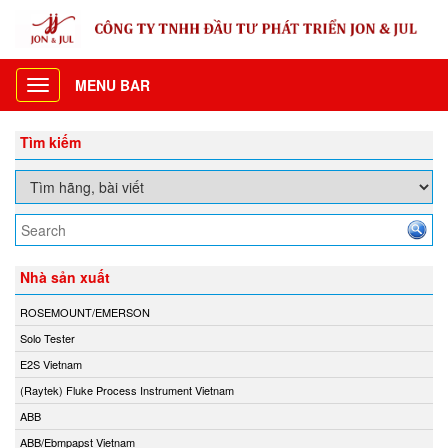
MENU BAR
Toggle
navigation
Tìm kiếm
Nhà sản xuất
ROSEMOUNT/EMERSON
Solo Tester
E2S Vietnam
(Raytek) Fluke Process Instrument Vietnam
ABB
ABB/Ebmpapst Vietnam