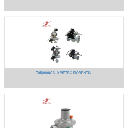
Beta Vietnam
BIFOLD
Bifold (Rotork)
Bihl+wiedemann
Bihl+wiedemann Vietnam
Biuged Vietnam
BLH NOBEL
Brecon Vietnam
Bronkhorst
Brook Instrument
7050908CS10 PIETRO FIORENTINI
Brook Instrument Vietnam
Burkert
caimi vietnam
CanNeed
Celduc
CENTEC
Chalmit
Checkline