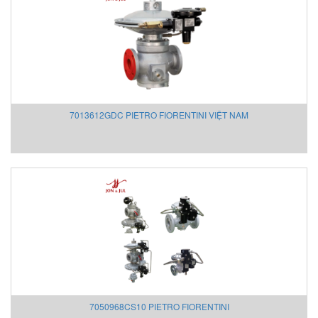
Aventics/Emerson
B&C Electronics Vietnam
B.E.STAT Vietnam
Balluff VietNam
Bar-gmbh
Barksdale Vietnam
7013612GDC PIETRO FIORENTINI VIỆT NAM
Bauer Gear Motor
Baumer
Baumuller
BCS
BCS Italia Srl
BEA SENSORS
Beckhoff Vietnam
Bei Sensor
Bently Nevada
Bernstein
Berthold
7050968CS10 PIETRO FIORENTINI