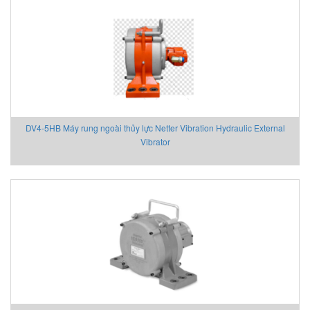
Aventics/Emerson
B&C Electronics Vietnam
B.E.STAT Vietnam
Balluff VietNam
Bar-gmbh
Barksdale Vietnam
Bauer Gear Motor
DV4-5HB Máy rung ngoài thủy lực Netter Vibration Hydraulic External
Baumer
Vibrator
Baumuller
BCS
BCS Italia Srl
BEA SENSORS
Beckhoff Vietnam
Bei Sensor
Bently Nevada
Bernstein
Berthold