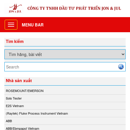
MENU BAR
Toggle
navigation
Tìm kiếm
Nhà sản xuất
ROSEMOUNT/EMERSON
Solo Tester
E2S Vietnam
(Raytek) Fluke Process Instrument Vietnam
ABB
ABB/Ebmpapst Vietnam