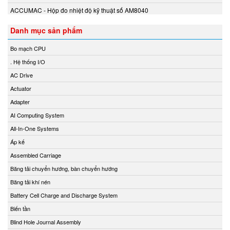
Eurovent
ACCUMAC - Hộp đo nhiệt độ kỹ thuật số AM8040
EXOR
EY
Danh mục sản phẩm
EYC Tech
Bo mạch CPU
FAIRCHILD
. Hệ thống I/O
FANOX
AC Drive
Festo Vietnam
Actuator
Finetek
Adapter
Firetrol Vietnam
AI Computing System
Fischer
All-In-One Systems
Fisher-Emerson
Áp kế
Flender
Assembled Carriage
Flir
Băng tải chuyển hướng, bàn chuyển hướng
FLIR
Băng tải khí nén
Flowline Vietnam
Battery Cell Charge and Discharge System
FLOWMETER
Biến tần
Fluke Process Instrument
Blind Hole Journal Assembly
FMS Vietnam