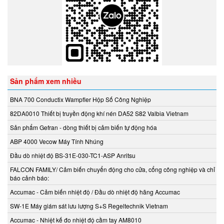
ECONEX
EGE
Elco Holding
Eletro Sensors
Eletta
Elfab
Sản phẩm xem nhiều
Elster/ Honeywell
Endress+Hauser
BNA 700 Conductix Wampfler Hộp Số Công Nghiệp
ENERDOOR
82DA0010 Thiết bị truyền động khí nén DA52 S82 Valbia Vietnam
Engler Vietnam
Sản phẩm Gefran - dòng thiết bị cảm biến tự động hóa
Enolgas
ABP 4000 Vecow Máy Tính Nhúng
EPCOS Vietnam
Đầu dò nhiệt độ BS-31E-030-TC1-ASP Anritsu
Erhardt-leimer
FALCON FAMILY/ Cảm biến chuyển động cho cửa, cổng công nghiệp và chỉ
Erichsen Vietnam
báo cảnh báo:
Etatronds Việt Nam
Accumac - Cảm biến nhiệt độ / Đầu dò nhiệt độ hãng Accumac
Euchner
SW-1E Máy giám sát lưu lượng S+S Regeltechnik Vietnam
Eurotherm
Accumac - Nhiệt kế đo nhiệt độ cầm tay AM8010