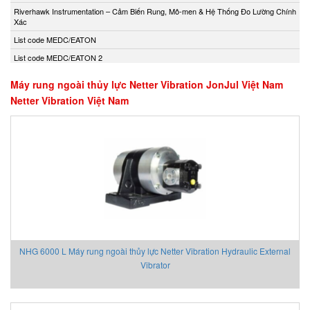
Andony/Nikkiso
Riverhawk Instrumentation – Cảm Biến Rung, Mô-men & Hệ Thống Đo Lường Chính
Xác
Anritsu
List code MEDC/EATON
Apex Dynamics
List code MEDC/EATON 2
Apiste
Apiste
Máy rung ngoài thủy lực Netter Vibration JonJul Việt Nam
Netter Vibration Việt Nam
APLISENS S.A.
Aquametro
ARISTA
Aryung
As One
Asco Viet Nam
Assalub Vietnam
AT2E Vietnam
Atos
NHG 6000 L Máy rung ngoài thủy lực Netter Vibration Hydraulic External
ATRAX
Vibrator
Auma
AUTEC