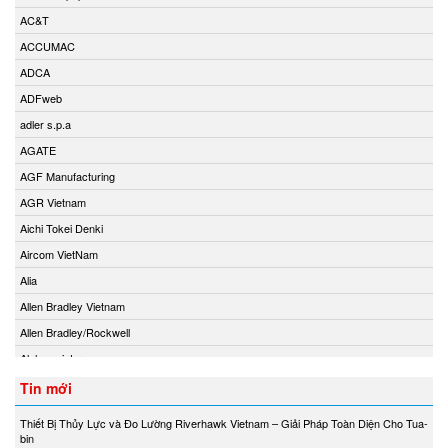
AC&T
ACCUMAC
ADCA
ADFweb
adler s.p.a
AGATE
AGF Manufacturing
AGR Vietnam
Aichi Tokei Denki
Aircom VietNam
Alia
Allen Bradley Vietnam
Allen Bradley/Rockwell
Alphamoisture
Ametek
Tin mới
Amot
Thiết Bị Thủy Lực và Đo Lường Riverhawk Vietnam – Giải Pháp Toàn Diện Cho Tua-
Amphenol Vietnam
bin