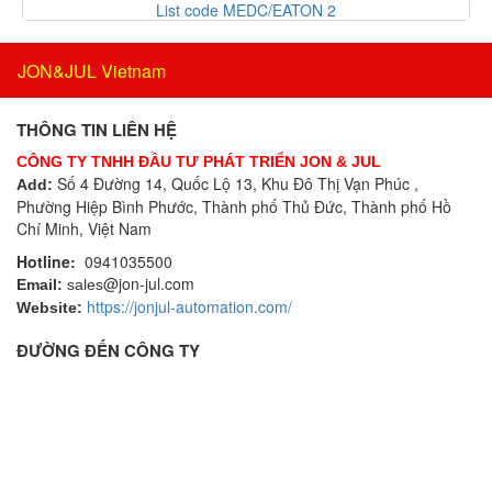
Bộ định vị thông minh
List code MEDC/EATON 2
Givi Misure Vietnam
Bộ đo rung cầm tay
GMW
Bộ ghi dữ liệu
JON&JUL Vietnam
GPI-Gurley Precision Instruments
Bộ ghi dữ liệu IoT
GREYSTONE
Bộ gia nhiệt
THÔNG TIN LIÊN HỆ
Grundfos
Bộ giải mã
CÔNG TY TNHH ĐẦU TƯ PHÁT TRIỂN JON & JUL
Hach VietNam
Bộ giao tiếp công nghiệp
Số 4 Đường 14, Quốc Lộ 13, Khu Đô Thị Vạn Phúc ,
Add:
Halstrup
Phường Hiệp Bình Phước, Thành phố Thủ Đức, Thành phố Hồ
Bộ hiển thị
HANMI
Chí Minh, Việt Nam
Bộ khóa cửa
HANS-SCHMDT Việt Nam
Hotline:
0941035500
Bộ khởi động motor
Hans-Schmidt
@jon-jul.com
Email:
sales
Bộ khuếch đại
https://jonjul-automation.com/
Hantek
Website:
Bộ kiểm tra dầu
Headline Filters
ĐƯỜNG ĐẾN CÔNG TY
Bộ làm nóng sơ bộ dây
Heidenhain Vietnam
Bộ lò xo độc lập
Hepcomotion
Bộ lọc
Hertz Kompressoren Vietnam
Bộ ngắt dòng và thiết bị bảo vệ chỉnh lưu
HILSCHER Vietnam
Bộ phận cắt vật liệu
HMS
Bộ phát không dây