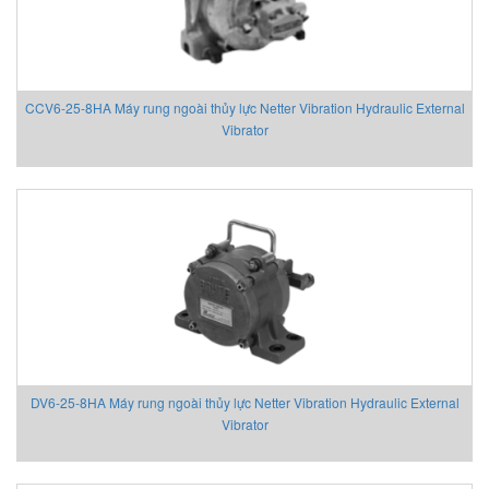
Chemyx Vietnam
Chino
Chongqing Chuke
CCV6-25-8HA Máy rung ngoài thủy lực Netter Vibration Hydraulic External
Chongqing Huaneng
Vibrator
Clake/Fololo
COMFILETECH
Conductix Wampfler
Core insight Vietnam
Cosa-Xentaur
Cosel Vietnam
Crowcon
Crydom
CS-Instruments
Daito Kogyo
DV6-25-8HA Máy rung ngoài thủy lực Netter Vibration Hydraulic External
Danfoss
Vibrator
DEESYS Việt Nam
DELTA + ELEKTROGAS