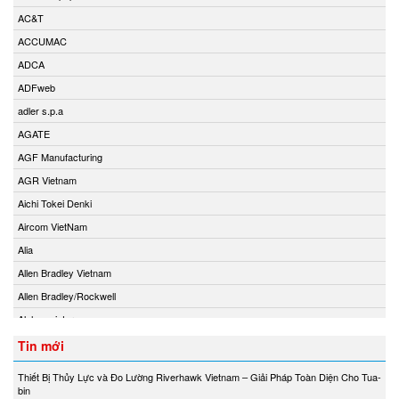
AC&T
ACCUMAC
ADCA
ADFweb
adler s.p.a
AGATE
AGF Manufacturing
AGR Vietnam
Aichi Tokei Denki
Aircom VietNam
Alia
Allen Bradley Vietnam
Allen Bradley/Rockwell
Alphamoisture
Ametek
Tin mới
Amot
Thiết Bị Thủy Lực và Đo Lường Riverhawk Vietnam – Giải Pháp Toàn Diện Cho Tua-
Amphenol Vietnam
bin