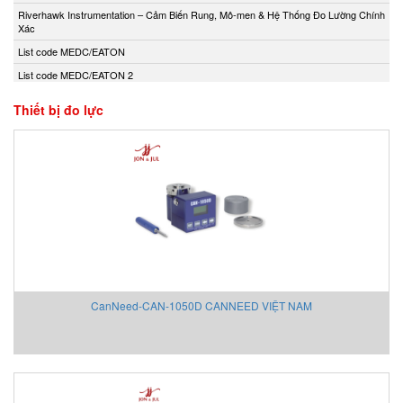
Andony/Nikkiso
Riverhawk Instrumentation – Cảm Biến Rung, Mô-men & Hệ Thống Đo Lường Chính
Xác
Anritsu
List code MEDC/EATON
Apex Dynamics
List code MEDC/EATON 2
Apiste
Apiste
Thiết bị đo lực
APLISENS S.A.
Aquametro
ARISTA
Aryung
As One
Asco Viet Nam
Assalub Vietnam
AT2E Vietnam
CanNeed-CAN-1050D CANNEED VIỆT NAM
Atos
ATRAX
Auma
AUTEC