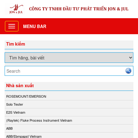
MENU BAR
Toggle
navigation
Tìm kiếm
Nhà sản xuất
ROSEMOUNT/EMERSON
Solo Tester
E2S Vietnam
(Raytek) Fluke Process Instrument Vietnam
ABB
ABB/Ebmpapst Vietnam