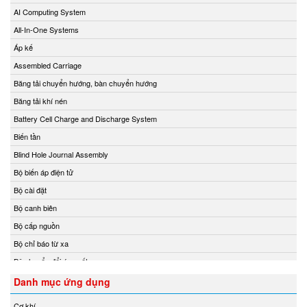
Delta Ohm
AI Computing System
Delta Sensor
All-In-One Systems
Deublin
Áp kế
DIAS Vietnam
Assembled Carriage
DIN.AL S.r.L
Băng tải chuyển hướng, bàn chuyển hướng
Dinel
Băng tải khí nén
Dittmer Vietnam
Battery Cell Charge and Discharge System
DIXON VALVE
Biến tần
DOLD Vietnam
Blind Hole Journal Assembly
DRESSER UTILITY SOLUTIONS
Bộ biến áp điện tử
Dumore solenoids
Bộ cài đặt
Dungs
Bộ canh biên
DURAG
Bộ cấp nguồn
Dwyer
Bộ chỉ báo từ xa
Dynisco
Bộ chuyển đổi áp suất
E+H
Bộ chuyển đổi nhiệt độ
Danh mục ứng dụng
EBMPAPST
Bộ chuyển đổi tín hiệu
Cơ khí