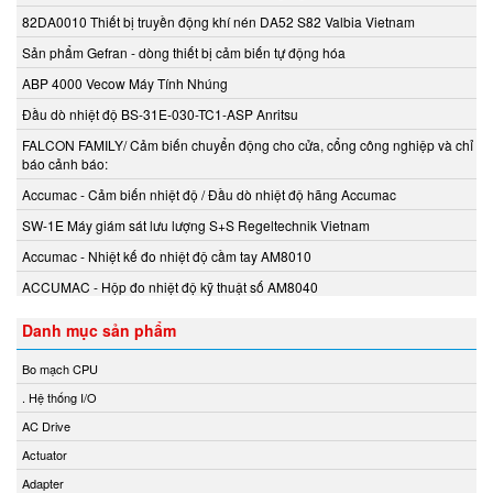
82DA0010 Thiết bị truyền động khí nén DA52 S82 Valbia Vietnam
Chemyx Vietnam
Sản phẩm Gefran - dòng thiết bị cảm biến tự động hóa
Chino
Chongqing Chuke
ABP 4000 Vecow Máy Tính Nhúng
Chongqing Huaneng
Đầu dò nhiệt độ BS-31E-030-TC1-ASP Anritsu
Clake/Fololo
FALCON FAMILY/ Cảm biến chuyển động cho cửa, cổng công nghiệp và chỉ
báo cảnh báo:
COMFILETECH
Accumac - Cảm biến nhiệt độ / Đầu dò nhiệt độ hãng Accumac
Conductix Wampfler
Core insight Vietnam
SW-1E Máy giám sát lưu lượng S+S Regeltechnik Vietnam
Cosa-Xentaur
Accumac - Nhiệt kế đo nhiệt độ cầm tay AM8010
Cosel Vietnam
ACCUMAC - Hộp đo nhiệt độ kỹ thuật số AM8040
Crowcon
Danh mục sản phẩm
Crydom
CS-Instruments
Bo mạch CPU
Daito Kogyo
. Hệ thống I/O
Danfoss
AC Drive
DEESYS Việt Nam
Actuator
DELTA + ELEKTROGAS
Adapter