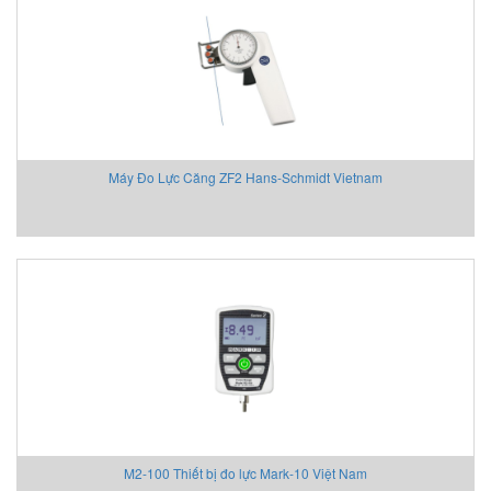
Aventics/Emerson
B&C Electronics Vietnam
B.E.STAT Vietnam
Balluff VietNam
Bar-gmbh
Barksdale Vietnam
Máy Đo Lực Căng ZF2 Hans-Schmidt Vietnam
Bauer Gear Motor
Baumer
Baumuller
BCS
BCS Italia Srl
BEA SENSORS
Beckhoff Vietnam
Bei Sensor
Bently Nevada
Bernstein
Berthold
M2-100 Thiết bị đo lực Mark-10 Việt Nam