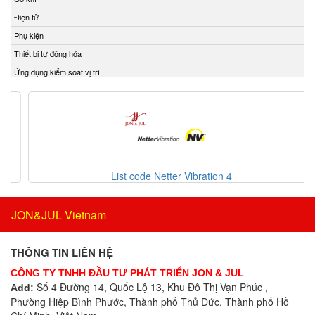
ECONEX
Bộ chuyển mạch
Điện tử
EGE
Bộ chuyển mạch ống
Phụ kiện
Elco Holding
Bộ điều chỉnh áp suất và điều tốc
Thiết bị tự động hóa
Eletro Sensors
Bộ điều khiển
Ứng dụng kiểm soát vị trí
Eletta
Bộ điều khiển áp suất
Elfab
Bộ điều khiển lưu lượng
Elster/ Honeywell
Bộ điều khiển nhiệt độ
Endress+Hauser
Bộ điều nhiệt
ENERDOOR
Bộ định tuyến
Engler Vietnam
Bộ định vị thông minh
List code Netter Vibration 4
Enolgas
Bộ đo rung cầm tay
EPCOS Vietnam
Bộ ghi dữ liệu
JON&JUL Vietnam
Erhardt-leimer
Bộ ghi dữ liệu IoT
Erichsen Vietnam
Bộ gia nhiệt
THÔNG TIN LIÊN HỆ
Etatronds Việt Nam
Bộ giải mã
CÔNG TY TNHH ĐẦU TƯ PHÁT TRIỂN JON & JUL
Euchner
Bộ giao tiếp công nghiệp
Số 4 Đường 14, Quốc Lộ 13, Khu Đô Thị Vạn Phúc ,
Add:
Eurotherm
Phường Hiệp Bình Phước, Thành phố Thủ Đức, Thành phố Hồ
Bộ hiển thị