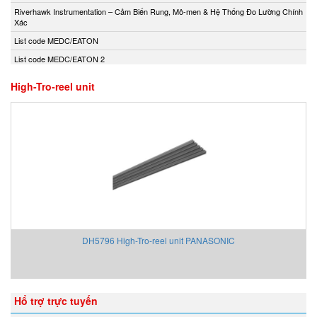
Andony/Nikkiso
Riverhawk Instrumentation – Cảm Biến Rung, Mô-men & Hệ Thống Đo Lường Chính
Xác
Anritsu
List code MEDC/EATON
Apex Dynamics
List code MEDC/EATON 2
Apiste
Apiste
High-Tro-reel unit
APLISENS S.A.
Aquametro
ARISTA
Aryung
As One
Asco Viet Nam
Assalub Vietnam
AT2E Vietnam
DH5796 High-Tro-reel unit PANASONIC
Atos
ATRAX
Auma
Hổ trợ trực tuyến
AUTEC