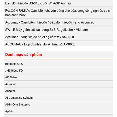
Beta Vietnam
Đầu dò nhiệt độ BS-31E-030-TC1-ASP Anritsu
BIFOLD
FALCON FAMILY/ Cảm biến chuyển động cho cửa, cổng công nghiệp và chỉ
Bifold (Rotork)
báo cảnh báo:
Bihl+wiedemann
Accumac - Cảm biến nhiệt độ / Đầu dò nhiệt độ hãng Accumac
Bihl+wiedemann Vietnam
SW-1E Máy giám sát lưu lượng S+S Regeltechnik Vietnam
Biuged Vietnam
Accumac - Nhiệt kế đo nhiệt độ cầm tay AM8010
BLH NOBEL
ACCUMAC - Hộp đo nhiệt độ kỹ thuật số AM8040
Brecon Vietnam
Danh mục sản phẩm
Bronkhorst
Brook Instrument
Bo mạch CPU
Brook Instrument Vietnam
. Hệ thống I/O
Burkert
AC Drive
caimi vietnam
Actuator
CanNeed
Adapter
Celduc
AI Computing System
CENTEC
All-In-One Systems
Chalmit
Áp kế
Checkline