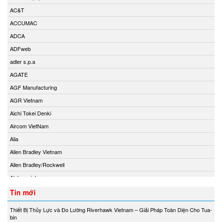
AC&T
ACCUMAC
ADCA
ADFweb
adler s.p.a
AGATE
AGF Manufacturing
AGR Vietnam
Aichi Tokei Denki
Aircom VietNam
Alia
Allen Bradley Vietnam
Allen Bradley/Rockwell
Alphamoisture
Ametek
Tin mới
Amot
Thiết Bị Thủy Lực và Đo Lường Riverhawk Vietnam – Giải Pháp Toàn Diện Cho Tua-
Amphenol Vietnam
bin