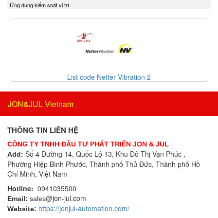
Ứng dụng kiểm soát vị trí
Delta Ohm
Bộ điều khiển áp suất
Delta Sensor
Bộ điều khiển lưu lượng
Deublin
Bộ điều khiển nhiệt độ
DIAS Vietnam
Bộ điều nhiệt
DIN.AL S.r.L
Bộ định tuyến
Dinel
Bộ định vị thông minh
etter Vibration 2
List code Nette
Dittmer Vietnam
Bộ đo rung cầm tay
DIXON VALVE
Bộ ghi dữ liệu
JON&JUL Vietnam
DOLD Vietnam
Bộ ghi dữ liệu IoT
DRESSER UTILITY SOLUTIONS
Bộ gia nhiệt
THÔNG TIN LIÊN HỆ
Dumore solenoids
Bộ giải mã
CÔNG TY TNHH ĐẦU TƯ PHÁT TRIỂN JON & JUL
Dungs
Bộ giao tiếp công nghiệp
Số 4 Đường 14, Quốc Lộ 13, Khu Đô Thị Vạn Phúc ,
Add:
DURAG
Phường Hiệp Bình Phước, Thành phố Thủ Đức, Thành phố Hồ
Bộ hiển thị
Dwyer
Chí Minh, Việt Nam
Bộ khóa cửa
Dynisco
Hotline:
0941035500
Bộ khởi động motor
@jon-jul.com
E+H
Email:
sales
Bộ khuếch đại
https://jonjul-automation.com/
Website:
EBMPAPST
Bộ kiểm tra dầu