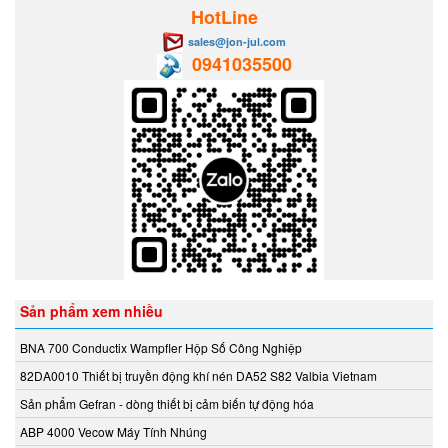
Aventics/Emerson
HotLine
B&C Electronics Vietnam
sales@jon-jul.com
0941035500
B.E.STAT Vietnam
Balluff VietNam
Bar-gmbh
Barksdale Vietnam
Bauer Gear Motor
Baumer
Baumuller
BCS
BCS Italia Srl
BEA SENSORS
Sản phẩm xem nhiều
Beckhoff Vietnam
Bei Sensor
BNA 700 Conductix Wampfler Hộp Số Công Nghiệp
Bently Nevada
82DA0010 Thiết bị truyền động khí nén DA52 S82 Valbia Vietnam
Bernstein
Sản phẩm Gefran - dòng thiết bị cảm biến tự động hóa
Berthold
ABP 4000 Vecow Máy Tính Nhúng