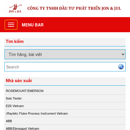
MENU BAR
Toggle
navigation
Tìm kiếm
Nhà sản xuất
ROSEMOUNT/EMERSON
Solo Tester
E2S Vietnam
(Raytek) Fluke Process Instrument Vietnam
ABB
ABB/Ebmpapst Vietnam