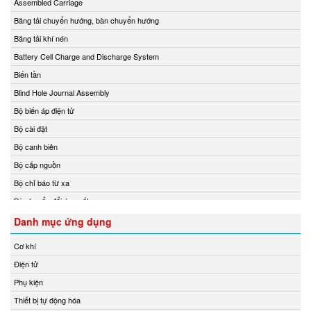
Assembled Carriage
Chemyx Vietnam
Băng tải chuyển hướng, bàn chuyển hướng
Chino
Băng tải khí nén
Chongqing Chuke
Battery Cell Charge and Discharge System
Chongqing Huaneng
Biến tần
Clake/Fololo
Blind Hole Journal Assembly
COMFILETECH
Bộ biến áp điện tử
Conductix Wampfler
Bộ cài đặt
Core insight Vietnam
Bộ canh biên
Cosa-Xentaur
Bộ cấp nguồn
Cosel Vietnam
Bộ chỉ báo từ xa
Crowcon
Bộ chuyển đổi áp suất
Crydom
Bộ chuyển đổi nhiệt độ
Danh mục ứng dụng
CS-Instruments
Bộ chuyển đổi tín hiệu
Cơ khí
Daito Kogyo
Bộ chuyển mạch
Điện tử
Danfoss
Bộ chuyển mạch ống
Phụ kiện
DEESYS Việt Nam
Bộ điều chỉnh áp suất và điều tốc
Thiết bị tự động hóa
DELTA + ELEKTROGAS
Bộ điều khiển