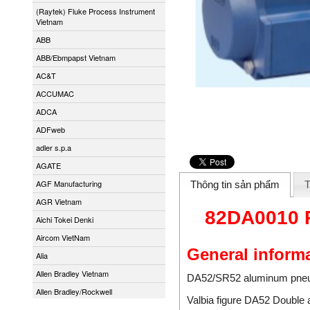
(Raytek) Fluke Process Instrument
Vietnam
ABB
ABB/Ebmpapst Vietnam
AC&T
ACCUMAC
ADCA
ADFweb
adler s.p.a
AGATE
AGF Manufacturing
Thông tin sản phẩm
T
AGR Vietnam
82DA0010 P
Aichi Tokei Denki
Aircom VietNam
General inform
Alia
Allen Bradley Vietnam
DA52/SR52 aluminum pneu
Allen Bradley/Rockwell
Valbia figure DA52 Double 
Alphamoisture