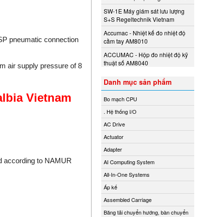
SW-1E Máy giám sát lưu lượng
S+S Regeltechnik Vietnam
Accumac - Nhiệt kế đo nhiệt độ
 BSP pneumatic connection
cầm tay AM8010
ACCUMAC - Hộp đo nhiệt độ kỹ
thuật số AM8040
m air supply pressure of 8
Danh mục sản phẩm
lbia Vietnam
Bo mạch CPU
. Hệ thống I/O
AC Drive
Actuator
Adapter
ed according to NAMUR
AI Computing System
All-In-One Systems
Áp kế
Assembled Carriage
Băng tải chuyển hướng, bàn chuyển