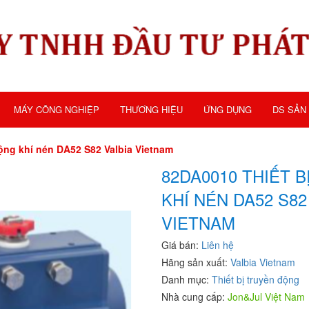
MÁY CÔNG NGHIỆP
THƯƠNG HIỆU
ỨNG DỤNG
DS SẢN
ộng khí nén DA52 S82 Valbia Vietnam
82DA0010 THIẾT 
KHÍ NÉN DA52 S82
VIETNAM
Giá bán:
Liên hệ
Hãng sản xuất:
Valbia Vietnam
Danh mục:
Thiết bị truyền động
Nhà cung cấp:
Jon&Jul Việt Nam