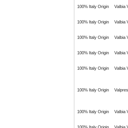
Daito Kogyo
100% Italy Origin
Valbia
Danfoss
DEESYS Việt Nam
100% Italy Origin
Valbia
DELTA + ELEKTROGAS
Delta Ohm
100% Italy Origin
Valbia
Delta Sensor
Deublin
DIAS Vietnam
100% Italy Origin
Valbia
DIN.AL S.r.L
Dinel
100% Italy Origin
Valbia
Dittmer Vietnam
DIXON VALVE
DOLD Vietnam
100% Italy Origin
Valpre
DRESSER UTILITY SOLUTIONS
Dumore solenoids
100% Italy Origin
Valbia
Dungs
DURAG
Dwyer
100% Italy Origin
Valbia