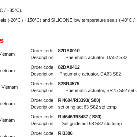
C / +85°C).
ls (-20°C / +150°C) and SILICONE low temperature seals (-40°C / +
s
Order code :
82DA0010
 Vietnam
Description : Pneumatic actuator DA52 S82
Order code :
82DA0412
 Vietnam
Description : Pneumatic actuator, DA63 S82
Order code :
82SR4575
s Vietnam
Description : Pneumatic actuator, SR75 S82 set 
Order code :
RI4604/RI3393( S80)
 Vietnam
Description : set oring act 63 S82 std temp
Order code :
RI4646/RI3487 ( S80)
 Vietnam
Description : Set guide act 63 S82 std temp
Order code :
RI3386
 Vietnam