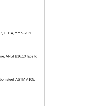
Bộ điều khiển áp suất
Bộ điều khiển lưu lượng
Bộ điều khiển nhiệt độ
Bộ điều nhiệt
Bộ định tuyến
, CH14, temp -20°C
Bộ định vị thông minh
Bộ đo rung cầm tay
Bộ ghi dữ liệu
Bộ ghi dữ liệu IoT
ore, ANSI B16.10 face to
Bộ gia nhiệt
Bộ giải mã
Bộ giao tiếp công nghiệp
Bộ hiển thị
carbon steel ASTM A105.
Bộ khóa cửa
Bộ khởi động motor
Bộ khuếch đại
Bộ kiểm tra dầu