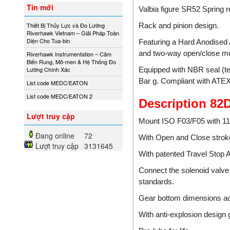
Tin mới
Valbia figure SR52 Spring 
Ametek
Rack and pinion design.
Thiết Bị Thủy Lực và Đo Lường
Amot
Riverhawk Vietnam – Giải Pháp Toàn
Amphenol Vietnam
Diện Cho Tua-bin
Featuring a Hard Anodised 
and two-way open/close mo
Andony/Nikkiso
Riverhawk Instrumentation – Cảm
Biến Rung, Mô-men & Hệ Thống Đo
Anritsu
Equipped with NBR seal (te
Lường Chính Xác
Apex Dynamics
Bar g. Compliant with ATE
List code MEDC/EATON
Apiste
List code MEDC/EATON 2
Description 82
Apiste
Lượt truy cập
APLISENS S.A.
Mount ISO F03/F05 with 1
Aquametro
Đang online
72
With Open and Close stroke
Lượt truy cập
3131645
ARISTA
With patented Travel Stop
Aryung
Connect the solenoid valv
As One
standards.
Asco Viet Nam
Gear bottom dimensions ac
Assalub Vietnam
AT2E Vietnam
With anti-explosion design 
Atos