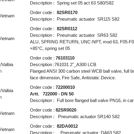
Description : Spring set 05 act 63 S80/S82
Order code :
82SR0170
 Vietnam
Description : Pneumatic actuator SR115 S82
Order code :
82SR0112
Description : Pneumatic actuator SR63 S82
 Vietnam
ALU, SPRING RETURN, UNC-NPT, mod 63, F05-F07
+85°C, spring set 05
Order code :
76103110
/Valbia
Description :761031 2"_A300 LCB
m
Flanged ANSI 300 carbon steel WCB ball valve, full b
face dimension, Fire Safe, Antistatic Device.
Order code :
72200010
/Valbia
Artt. 722000 - DN 50
m
Description : Full bore flanged ball valve PN16, in 
Order code :
82SR0020
 Vietnam
Description : Pneumatic actuator SR140 S82
Order code :
82DA0012
 Vietnam
Description : Pneumatic actuator DA63 S82