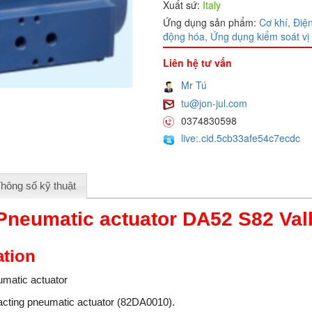
Xuất sứ:
Italy
Ứng dụng sản phẩm:
Cơ khí,
Điện
động hóa,
Ứng dụng kiểm soát vị 
Liên hệ tư vấn
Mr Tú
tu@jon-jul.com
0374830598
live:.cid.5cb33afe54c7ecdc
hông số kỹ thuật
neumatic actuator DA52 S82 Val
ation
matic actuator
acting pneumatic actuator (82DA0010).