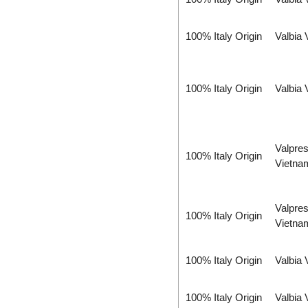
Bently Nevada
Bernstein
100% Italy Origin
Valbia
Berthold
Beta Vietnam
BIFOLD
100% Italy Origin
Valbia
Bifold (Rotork)
Bihl+wiedemann
Bihl+wiedemann Vietnam
Valpres
Biuged Vietnam
100% Italy Origin
Vietna
BLH NOBEL
Brecon Vietnam
Bronkhorst
Valpres
100% Italy Origin
Vietna
Brook Instrument
Brook Instrument Vietnam
Burkert
100% Italy Origin
Valbia
caimi vietnam
CanNeed
100% Italy Origin
Valbia