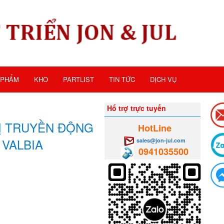
 PHẨM
KHO
PARTLIST
TIN TỨC
DỊCH VỤ
Hổ trợ trực tuyến
BỊ TRUYỀN ĐỘNG
HotLine
 VALBIA
sales@jon-jul.com
0941035500