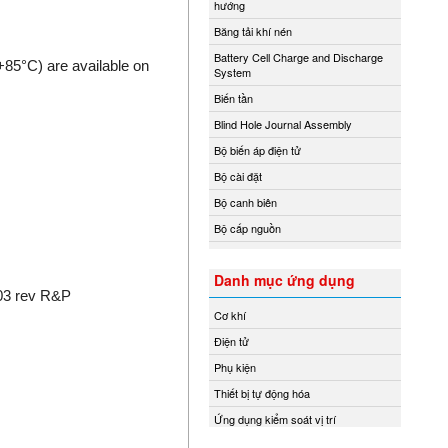
hướng
Băng tải khí nén
Battery Cell Charge and Discharge
85°C) are available on
System
Biến tần
Blind Hole Journal Assembly
Bộ biến áp điện tử
Bộ cài đặt
Bộ canh biên
Bộ cấp nguồn
Bộ chỉ báo từ xa
Danh mục ứng dụng
Bộ chuyển đổi áp suất
03 rev R&P
Bộ chuyển đổi nhiệt độ
Cơ khí
Bộ chuyển đổi tín hiệu
Điện tử
Bộ chuyển mạch
Phụ kiện
Bộ chuyển mạch ống
Thiết bị tự động hóa
Bộ điều chỉnh áp suất và điều tốc
Ứng dụng kiểm soát vị trí
Bộ điều khiển