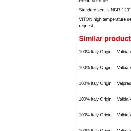
Pre-lube for life
ATRAX
Standard seal is NBR (-20°
Auma
VITON high temperature sea
AUTEC
request.
Aventics/Emerson
B&C Electronics Vietnam
Similar product
B.E.STAT Vietnam
Balluff VietNam
100% Italy Origin
Valbia
Bar-gmbh
Barksdale Vietnam
100% Italy Origin
Valbia
Bauer Gear Motor
Baumer
100% Italy Origin
Valpre
Baumuller
BCS
100% Italy Origin
Valbia
BCS Italia Srl
BEA SENSORS
100% Italy Origin
Valbia
Beckhoff Vietnam
Bei Sensor
100% Italy Origin
Valbia