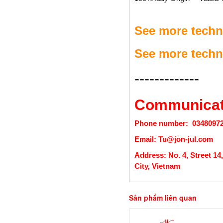
Dynisco
E+H
See more tech
EBMPAPST
ECONEX
See more techn
EGE
-------------
Elco Holding
Eletro Sensors
Communicat
Eletta
Elfab
Phone
number:
0348097
Elster/ Honeywell
Email:
Tu@jon-jul.com
Endress+Hauser
ENERDOOR
Address: No. 4, Street 1
City, Vietnam
Engler Vietnam
Enolgas
EPCOS Vietnam
Sản phẩm liên quan
Erhardt-leimer
Erichsen Vietnam