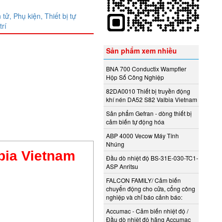
 tử,
Phụ kiện,
Thiết bị tự
trí
Sản phẩm xem nhiều
BNA 700 Conductix Wampfler
Hộp Số Công Nghiệp
82DA0010 Thiết bị truyền động
khí nén DA52 S82 Valbia Vietnam
Sản phẩm Gefran - dòng thiết bị
cảm biến tự động hóa
ABP 4000 Vecow Máy Tính
Nhúng
bia Vietnam
Đầu dò nhiệt độ BS-31E-030-TC1-
ASP Anritsu
FALCON FAMILY/ Cảm biến
chuyển động cho cửa, cổng công
nghiệp và chỉ báo cảnh báo:
Accumac - Cảm biến nhiệt độ /
Đầu dò nhiệt độ hãng Accumac