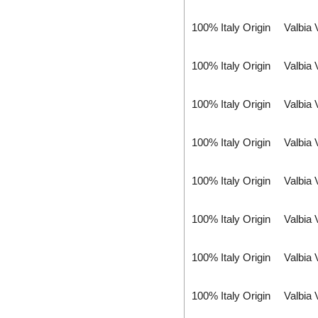
Celduc
CENTEC
100% Italy Origin
Valbia
Chalmit
Checkline
100% Italy Origin
Valbia
Chemyx Vietnam
Chino
100% Italy Origin
Valbia
Chongqing Chuke
Chongqing Huaneng
100% Italy Origin
Valbia
Clake/Fololo
COMFILETECH
100% Italy Origin
Valbia
Conductix Wampfler
Core insight Vietnam
100% Italy Origin
Valbia
Cosa-Xentaur
Cosel Vietnam
100% Italy Origin
Valbia
Crowcon
Crydom
100% Italy Origin
Valbia
CS-Instruments