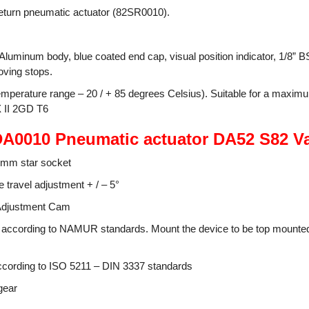
return pneumatic actuator (82SR0010).
Aluminum body, blue coated end cap, visual position indicator, 1/8”
ving stops.
mperature range – 20 / + 85 degrees Celsius). Suitable for a maximu
X II 2GD T6
DA0010 Pneumatic actuator DA52 S82 Va
1mm star socket
 travel adjustment + / – 5°
 Adjustment Cam
e according to NAMUR standards. Mount the device to be top mount
cording to ISO 5211 – DIN 3337 standards
gear