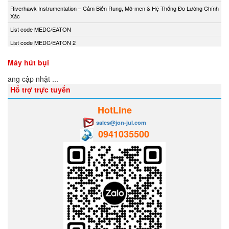
Andony/Nikkiso
Riverhawk Instrumentation – Cảm Biến Rung, Mô-men & Hệ Thống Đo Lường Chính
Xác
Anritsu
List code MEDC/EATON
Apex Dynamics
List code MEDC/EATON 2
Apiste
Apiste
Máy hút bụi
APLISENS S.A.
Đang cập nhật ...
Aquametro
Hổ trợ trực tuyến
ARISTA
HotLine
Aryung
sales@jon-jul.com
As One
0941035500
Asco Viet Nam
Assalub Vietnam
AT2E Vietnam
Atos
ATRAX
Auma
AUTEC