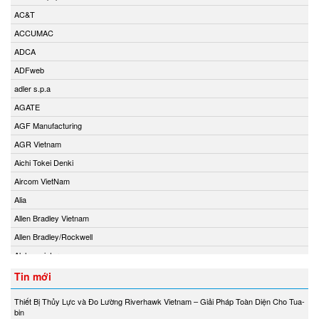
AC&T
ACCUMAC
ADCA
ADFweb
adler s.p.a
AGATE
AGF Manufacturing
AGR Vietnam
Aichi Tokei Denki
Aircom VietNam
Alia
Allen Bradley Vietnam
Allen Bradley/Rockwell
Alphamoisture
Ametek
Tin mới
Amot
Thiết Bị Thủy Lực và Đo Lường Riverhawk Vietnam – Giải Pháp Toàn Diện Cho Tua-
Amphenol Vietnam
bin