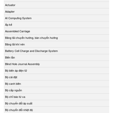
Beta Vietnam
Actuator
BIFOLD
Adapter
Bifold (Rotork)
AI Computing System
Bihl+wiedemann
Áp kế
Bihl+wiedemann Vietnam
Assembled Carriage
Biuged Vietnam
Băng tải chuyển hướng, bàn chuyển hướng
BLH NOBEL
Băng tải khí nén
Brecon Vietnam
Battery Cell Charge and Discharge System
Bronkhorst
Biến tần
Brook Instrument
Blind Hole Journal Assembly
Brook Instrument Vietnam
Bộ biến áp điện tử
Burkert
Bộ cài đặt
caimi vietnam
Bộ canh biên
CanNeed
Bộ cấp nguồn
Celduc
Bộ chỉ báo từ xa
CENTEC
Bộ chuyển đổi áp suất
Chalmit
Bộ chuyển đổi nhiệt độ
Checkline