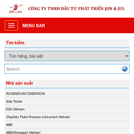
MENU BAR
Toggle
navigation
Tìm kiếm
Nhà sản xuất
ROSEMOUNT/EMERSON
Solo Tester
E2S Vietnam
(Raytek) Fluke Process Instrument Vietnam
ABB
ABB/Ebmpapst Vietnam