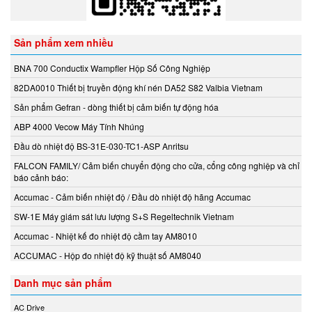
Aventics/Emerson
B&C Electronics Vietnam
Sản phẩm xem nhiều
B.E.STAT Vietnam
Balluff VietNam
BNA 700 Conductix Wampfler Hộp Số Công Nghiệp
Bar-gmbh
82DA0010 Thiết bị truyền động khí nén DA52 S82 Valbia Vietnam
Barksdale Vietnam
Sản phẩm Gefran - dòng thiết bị cảm biến tự động hóa
Bauer Gear Motor
ABP 4000 Vecow Máy Tính Nhúng
Baumer
Đầu dò nhiệt độ BS-31E-030-TC1-ASP Anritsu
Baumuller
FALCON FAMILY/ Cảm biến chuyển động cho cửa, cổng công nghiệp và chỉ
BCS
báo cảnh báo:
BCS Italia Srl
Accumac - Cảm biến nhiệt độ / Đầu dò nhiệt độ hãng Accumac
BEA SENSORS
SW-1E Máy giám sát lưu lượng S+S Regeltechnik Vietnam
Beckhoff Vietnam
Accumac - Nhiệt kế đo nhiệt độ cầm tay AM8010
Bei Sensor
ACCUMAC - Hộp đo nhiệt độ kỹ thuật số AM8040
Bently Nevada
Bernstein
Danh mục sản phẩm
Berthold
AC Drive