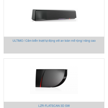
Delta Ohm
Delta Sensor
Deublin
DIAS Vietnam
DIN.AL S.r.L
Dinel
ULTIMO / Cảm biến trượt tự động với an toàn mở rộng/ nâng cao
Dittmer Vietnam
DIXON VALVE
DOLD Vietnam
DRESSER UTILITY SOLUTIONS
Dumore solenoids
Dungs
DURAG
Dwyer
Dynisco
E+H
EBMPAPST
LZR-FLATSCAN 3D SW