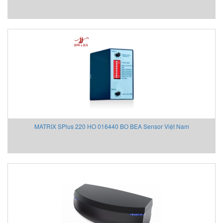
Beta Vietnam
BIFOLD
Bifold (Rotork)
Bihl+wiedemann
Bihl+wiedemann Vietnam
Biuged Vietnam
BLH NOBEL
Brecon Vietnam
Bronkhorst
Brook Instrument
MATRIX SPlus 220 HO 016440 BO BEA Sensor Việt Nam
Brook Instrument Vietnam
Burkert
caimi vietnam
CanNeed
Celduc
CENTEC
Chalmit
Checkline