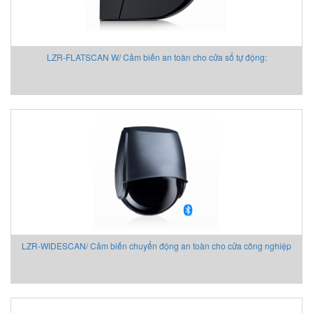
Eurovent
EXOR
EY
LZR-FLATSCAN W/ Cảm biến an toàn cho cửa sổ tự động:
EYC Tech
FAIRCHILD
FANOX
Festo Vietnam
Finetek
Firetrol Vietnam
Fischer
Fisher-Emerson
Flender
Flir
FLIR
LZR-WIDESCAN/ Cảm biến chuyển động an toàn cho cửa công nghiệp
Flowline Vietnam
FLOWMETER
Fluke Process Instrument
FMS Vietnam