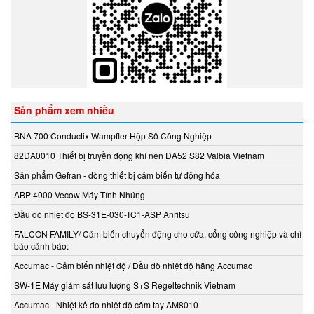
Mencke & Tegtmeyer Việt Nam
Messotron
Meteocontrol
Metrix
Michell Instrument
MICRO-EPSILON Vietnam
Sản phẩm xem nhiều
Micropack
Microsens Vietnam
BNA 700 Conductix Wampfler Hộp Số Công Nghiệp
Mikipulley
82DA0010 Thiết bị truyền động khí nén DA52 S82 Valbia Vietnam
Milesight
Sản phẩm Gefran - dòng thiết bị cảm biến tự động hóa
Minco
ABP 4000 Vecow Máy Tính Nhúng
Minilec Vietnam
Đầu dò nhiệt độ BS-31E-030-TC1-ASP Anritsu
Mitsubishi
FALCON FAMILY/ Cảm biến chuyển động cho cửa, cổng công nghiệp và chỉ
MLS LANNY GMbH
báo cảnh báo:
Mollet
Accumac - Cảm biến nhiệt độ / Đầu dò nhiệt độ hãng Accumac
MOOG
SW-1E Máy giám sát lưu lượng S+S Regeltechnik Vietnam
Moore Vietnam
Accumac - Nhiệt kế đo nhiệt độ cầm tay AM8010