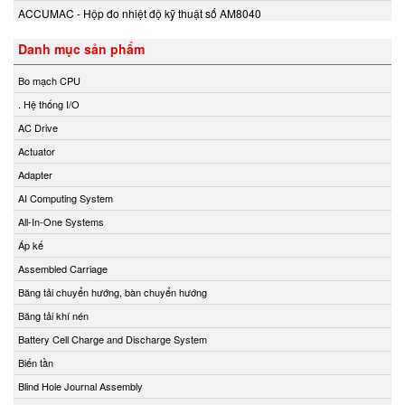
Mothertool
ACCUMAC - Hộp đo nhiệt độ kỹ thuật số AM8040
Motovario
Danh mục sản phẩm
Mouser
MOXA
Bo mạch CPU
MTS Sensors
. Hệ thống I/O
MTT Instruments
AC Drive
Murr
Actuator
Neo-Dyn
Adapter
NETTER VIBRATION
AI Computing System
New-Cosmos
All-In-One Systems
Nidec
Áp kế
Nikuni Vietnam
Assembled Carriage
Nitto Seiko
Băng tải chuyển hướng, bàn chuyển hướng
NMB/Minebea
Băng tải khí nén
NOEDING
Battery Cell Charge and Discharge System
Nook Industries
Biến tần
NORIS
Blind Hole Journal Assembly
Norres