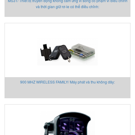
MS31/ Thiết bị truyền động không cảm ứng vi song có phạm vi điều chỉnh
và thời gian giữ rơ-le có thể điều chỉnh:
Keller
Kendrion
KestrelMet
Kikusui
Kimo
Kinetrol
Kinetrol
Klay Instruments B.V
KNF
KNTEC
900 MHZ WIRELESS FAMILY/ Máy phát và thu không dây:
Koehler instrument Vietnam
KOFLOC
Koganei
KRAL Pumps
Kroeplin Việt nam
Krohne
Kromschröder