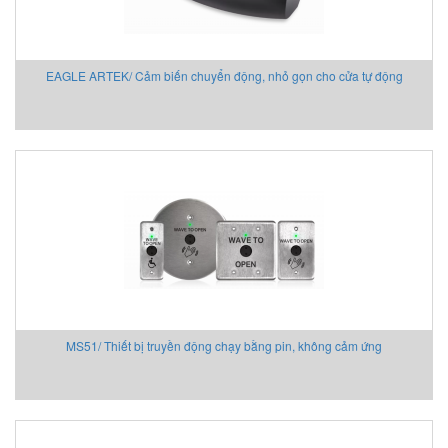
Chemyx Vietnam
Chino
Chongqing Chuke
EAGLE ARTEK/ Cảm biến chuyển động, nhỏ gọn cho cửa tự động
Chongqing Huaneng
Clake/Fololo
COMFILETECH
Conductix Wampfler
Core insight Vietnam
Cosa-Xentaur
Cosel Vietnam
Crowcon
Crydom
CS-Instruments
MS51/ Thiết bị truyền động chạy bằng pin, không cảm ứng
Daito Kogyo
Danfoss
DEESYS Việt Nam
DELTA + ELEKTROGAS