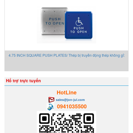
MAGTROL
MAIWE
MANUFLO
Mark-10
Mark-10 Vietnam
Martin
Matsui VietNam
4.75 INCH SQUARE PUSH PLATES/ Thép bị truyền động thép không gỉ:
Matsushima
Matsushima
Max-air
Hổ trợ trực tuyến
Maxcess/ Tidland
MB CONNECT LINE
HotLine
MDEXX Vietnam
sales@jon-jul.com
MEGGIT
0941035500
Mehrer
Meinberg
Mekasentron