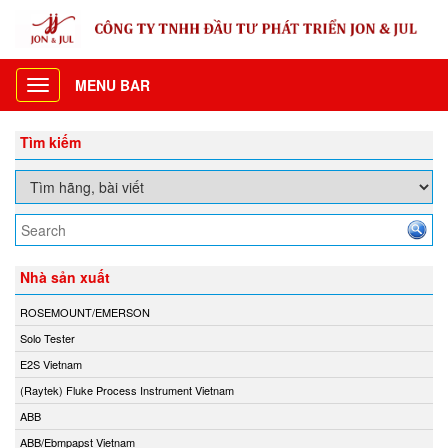
MENU BAR
Toggle
navigation
Tìm kiếm
Nhà sản xuất
ROSEMOUNT/EMERSON
Solo Tester
E2S Vietnam
(Raytek) Fluke Process Instrument Vietnam
ABB
ABB/Ebmpapst Vietnam