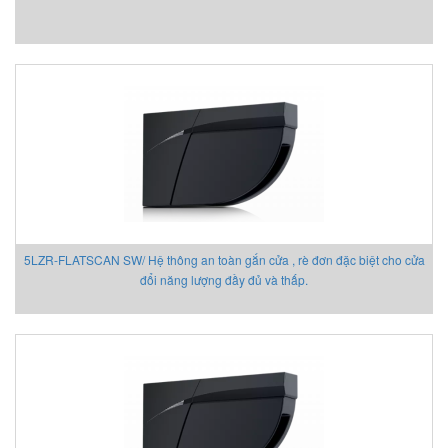
ECONEX
EGE
Elco Holding
Eletro Sensors
Eletta
Elfab
Elster/ Honeywell
Endress+Hauser
ENERDOOR
Engler Vietnam
5LZR-FLATSCAN SW/ Hệ thông an toàn gắn cửa , rè đơn đặc biệt cho cửa
Enolgas
đổi năng lượng đầy đủ và thấp.
EPCOS Vietnam
Erhardt-leimer
Erichsen Vietnam
Etatronds Việt Nam
Euchner
Eurotherm