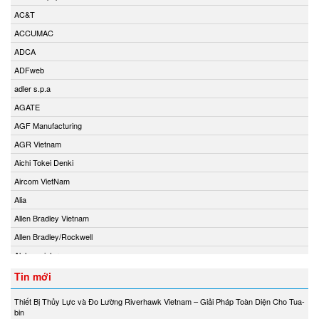
AC&T
ACCUMAC
ADCA
ADFweb
adler s.p.a
AGATE
AGF Manufacturing
AGR Vietnam
Aichi Tokei Denki
Aircom VietNam
Alia
Allen Bradley Vietnam
Allen Bradley/Rockwell
Alphamoisture
Ametek
Tin mới
Amot
Thiết Bị Thủy Lực và Đo Lường Riverhawk Vietnam – Giải Pháp Toàn Diện Cho Tua-
Amphenol Vietnam
bin