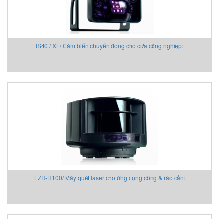
KSR Kuebler
KwangJin Vietnam
Kyungjin Blower
IS40 / XL/ Cảm biến chuyển động cho cửa công nghiệp:
Laurel Vietnam
Lechler
LEM
Lenord Bauer
LEUZE
Lika Vietnam
Lincoln/ SKF
Lorric
Lufft
Lumel
M&C TechGroup Vietnam
LZR-H100/ Máy quét laser cho ứng dụng cổng & rào cản:
M.C.MILLER VIETNAM
MACFUGE Vietnam
Magmotor