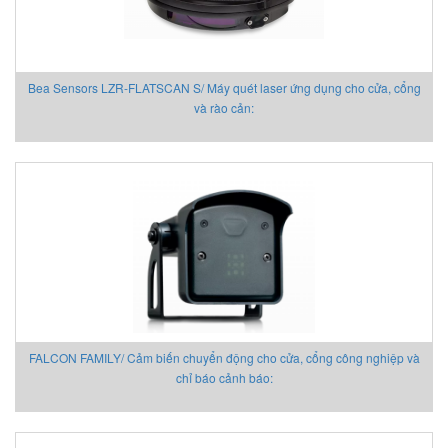
HOHNER AUTOMAZIONE SRL
HONEYWELL
Honsberg
Bea Sensors LZR-FLATSCAN S/ Máy quét laser ứng dụng cho cửa, cổng
Hoyer motor
và rào cản:
Huebner Giessen
Hydac
Hydrotechnik Vietnam
IAI America
Ideal Vacuum
IDEM SAFETY VIETNAM
IFM
IME
IMET Việt Nam
IMI Maxseal/ Norgren
FALCON FAMILY/ Cảm biến chuyển động cho cửa, cổng công nghiệp và
IMO Sensor (MICRO DETECTORS)
chỉ báo cảnh báo:
INDEL AG VIETNAM
Inelta Vietnam