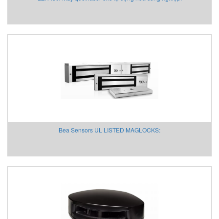
Givi Misure Vietnam
GMW
GPI-Gurley Precision Instruments
GREYSTONE
Grundfos
Hach VietNam
Halstrup
HANMI
HANS-SCHMDT Việt Nam
Hans-Schmidt
Bea Sensors UL LISTED MAGLOCKS:
Hantek
Headline Filters
Heidenhain Vietnam
Hepcomotion
Hertz Kompressoren Vietnam
HILSCHER Vietnam
HMS