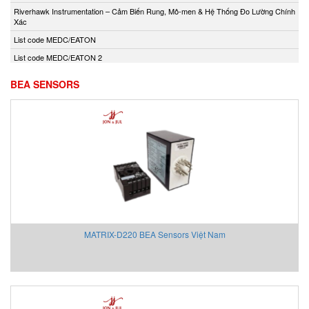
Andony/Nikkiso
Riverhawk Instrumentation – Cảm Biến Rung, Mô-men & Hệ Thống Đo Lường Chính
Xác
Anritsu
List code MEDC/EATON
Apex Dynamics
List code MEDC/EATON 2
Apiste
Apiste
BEA SENSORS
APLISENS S.A.
Aquametro
ARISTA
Aryung
As One
Asco Viet Nam
Assalub Vietnam
AT2E Vietnam
MATRIX-D220 BEA Sensors Việt Nam
Atos
ATRAX
Auma
AUTEC