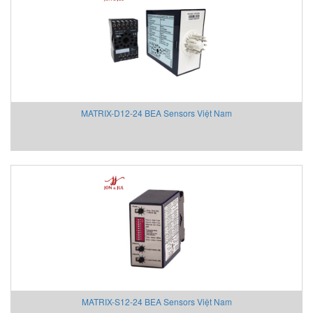
Aventics/Emerson
B&C Electronics Vietnam
B.E.STAT Vietnam
Balluff VietNam
Bar-gmbh
Barksdale Vietnam
MATRIX-D12-24 BEA Sensors Việt Nam
Bauer Gear Motor
Baumer
Baumuller
BCS
BCS Italia Srl
BEA SENSORS
Beckhoff Vietnam
Bei Sensor
Bently Nevada
Bernstein
Berthold
MATRIX-S12-24 BEA Sensors Việt Nam