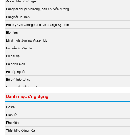
Assembled Carriage
Chemyx Vietnam
Băng tải chuyển hướng, bàn chuyển hướng
Chino
Băng tải khí nén
Chongqing Chuke
Battery Cell Charge and Discharge System
Chongqing Huaneng
Biến tần
Clake/Fololo
Blind Hole Journal Assembly
COMFILETECH
Bộ biến áp điện tử
Conductix Wampfler
Bộ cài đặt
Core insight Vietnam
Bộ canh biên
Cosa-Xentaur
Bộ cấp nguồn
Cosel Vietnam
Bộ chỉ báo từ xa
Crowcon
Bộ chuyển đổi áp suất
Crydom
Bộ chuyển đổi nhiệt độ
Danh mục ứng dụng
CS-Instruments
Bộ chuyển đổi tín hiệu
Cơ khí
Daito Kogyo
Bộ chuyển mạch
Điện tử
Danfoss
Bộ chuyển mạch ống
Phụ kiện
DEESYS Việt Nam
Bộ điều chỉnh áp suất và điều tốc
Thiết bị tự động hóa
DELTA + ELEKTROGAS
Bộ điều khiển