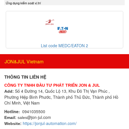
Ứng dụng kiểm soát vị trí
Delta Ohm
Bộ điều khiển áp suất
Delta Sensor
Bộ điều khiển lưu lượng
Deublin
Bộ điều khiển nhiệt độ
DIAS Vietnam
Bộ điều nhiệt
DIN.AL S.r.L
Bộ định tuyến
Dinel
Bộ định vị thông minh
List code MEDC/EATON 2
Dittmer Vietnam
Bộ đo rung cầm tay
DIXON VALVE
Bộ ghi dữ liệu
JON&JUL Vietnam
DOLD Vietnam
Bộ ghi dữ liệu IoT
DRESSER UTILITY SOLUTIONS
Bộ gia nhiệt
THÔNG TIN LIÊN HỆ
Dumore solenoids
Bộ giải mã
CÔNG TY TNHH ĐẦU TƯ PHÁT TRIỂN JON & JUL
Dungs
Bộ giao tiếp công nghiệp
Số 4 Đường 14, Quốc Lộ 13, Khu Đô Thị Vạn Phúc ,
Add:
DURAG
Phường Hiệp Bình Phước, Thành phố Thủ Đức, Thành phố Hồ
Bộ hiển thị
Dwyer
Chí Minh, Việt Nam
Bộ khóa cửa
Dynisco
Hotline:
0941035500
Bộ khởi động motor
@jon-jul.com
E+H
Email:
sales
Bộ khuếch đại
https://jonjul-automation.com/
Website:
EBMPAPST
Bộ kiểm tra dầu