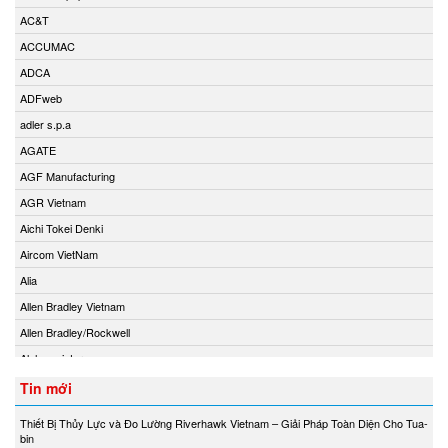
AC&T
ACCUMAC
ADCA
ADFweb
adler s.p.a
AGATE
AGF Manufacturing
AGR Vietnam
Aichi Tokei Denki
Aircom VietNam
Alia
Allen Bradley Vietnam
Allen Bradley/Rockwell
Alphamoisture
Ametek
Tin mới
Amot
Thiết Bị Thủy Lực và Đo Lường Riverhawk Vietnam – Giải Pháp Toàn Diện Cho Tua-
Amphenol Vietnam
bin