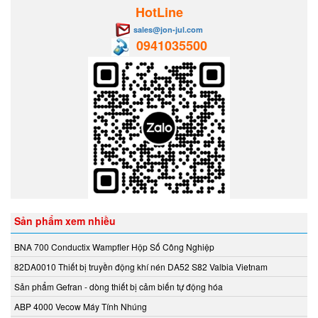
Aventics/Emerson
HotLine
B&C Electronics Vietnam
sales@jon-jul.com
0941035500
B.E.STAT Vietnam
Balluff VietNam
Bar-gmbh
Barksdale Vietnam
Bauer Gear Motor
Baumer
Baumuller
BCS
BCS Italia Srl
BEA SENSORS
Sản phẩm xem nhiều
Beckhoff Vietnam
Bei Sensor
BNA 700 Conductix Wampfler Hộp Số Công Nghiệp
Bently Nevada
82DA0010 Thiết bị truyền động khí nén DA52 S82 Valbia Vietnam
Bernstein
Sản phẩm Gefran - dòng thiết bị cảm biến tự động hóa
Berthold
ABP 4000 Vecow Máy Tính Nhúng