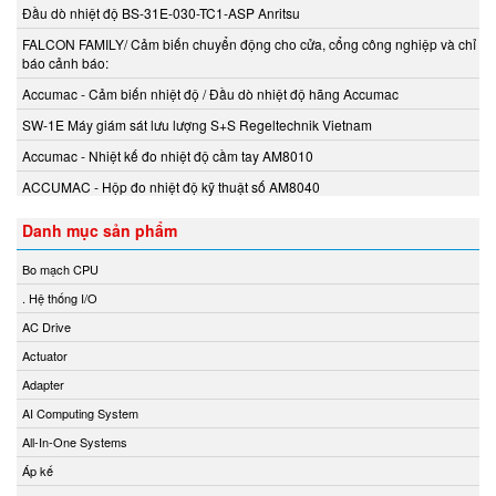
Beta Vietnam
Đầu dò nhiệt độ BS-31E-030-TC1-ASP Anritsu
BIFOLD
FALCON FAMILY/ Cảm biến chuyển động cho cửa, cổng công nghiệp và chỉ
Bifold (Rotork)
báo cảnh báo:
Bihl+wiedemann
Accumac - Cảm biến nhiệt độ / Đầu dò nhiệt độ hãng Accumac
Bihl+wiedemann Vietnam
SW-1E Máy giám sát lưu lượng S+S Regeltechnik Vietnam
Biuged Vietnam
Accumac - Nhiệt kế đo nhiệt độ cầm tay AM8010
BLH NOBEL
ACCUMAC - Hộp đo nhiệt độ kỹ thuật số AM8040
Brecon Vietnam
Danh mục sản phẩm
Bronkhorst
Brook Instrument
Bo mạch CPU
Brook Instrument Vietnam
. Hệ thống I/O
Burkert
AC Drive
caimi vietnam
Actuator
CanNeed
Adapter
Celduc
AI Computing System
CENTEC
All-In-One Systems
Chalmit
Áp kế
Checkline