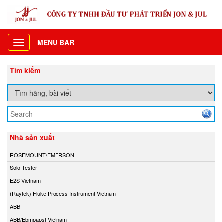
MENU BAR
Toggle
navigation
Tìm kiếm
Nhà sản xuất
ROSEMOUNT/EMERSON
Solo Tester
E2S Vietnam
(Raytek) Fluke Process Instrument Vietnam
ABB
ABB/Ebmpapst Vietnam