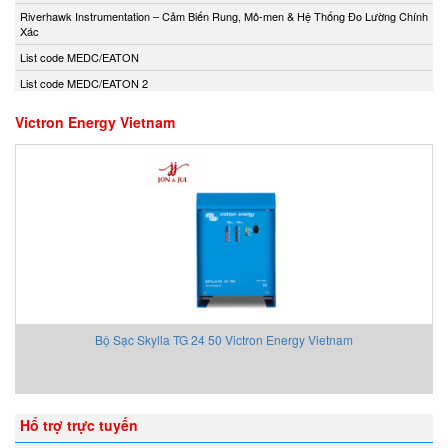
Andony/Nikkiso
Riverhawk Instrumentation – Cảm Biến Rung, Mô-men & Hệ Thống Đo Lường Chính
Xác
Anritsu
List code MEDC/EATON
Apex Dynamics
List code MEDC/EATON 2
Apiste
Apiste
Victron Energy Vietnam
APLISENS S.A.
Aquametro
ARISTA
Aryung
As One
Asco Viet Nam
Assalub Vietnam
AT2E Vietnam
Bộ Sạc Skylla TG 24 50 Victron Energy Vietnam
Atos
ATRAX
Auma
Hổ trợ trực tuyến
AUTEC