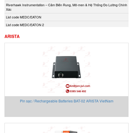
Andony/Nikkiso
Riverhawk Instrumentation – Cảm Biến Rung, Mô-men & Hệ Thống Đo Lường Chính
Xác
Anritsu
List code MEDC/EATON
Apex Dynamics
List code MEDC/EATON 2
Apiste
Apiste
ARISTA
APLISENS S.A.
Aquametro
ARISTA
Aryung
As One
Asco Viet Nam
Assalub Vietnam
AT2E Vietnam
Pin sạc / Rechargeable Batteries BAT-02 ARISTA VietNam
Atos
ATRAX
Auma
AUTEC