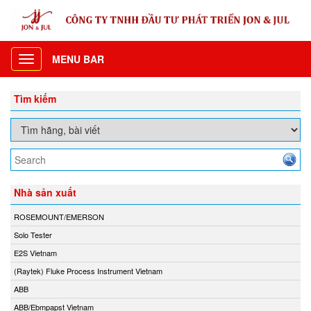
MENU BAR
Toggle
navigation
Tìm kiếm
Nhà sản xuất
ROSEMOUNT/EMERSON
Solo Tester
E2S Vietnam
(Raytek) Fluke Process Instrument Vietnam
ABB
ABB/Ebmpapst Vietnam