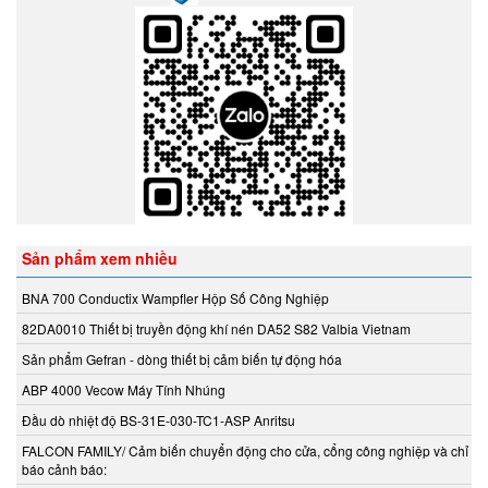
HOHNER AUTOMAZIONE SRL
HONEYWELL
Honsberg
Hoyer motor
Huebner Giessen
Hydac
Hydrotechnik Vietnam
IAI America
Ideal Vacuum
Sản phẩm xem nhiều
IDEM SAFETY VIETNAM
IFM
BNA 700 Conductix Wampfler Hộp Số Công Nghiệp
IME
82DA0010 Thiết bị truyền động khí nén DA52 S82 Valbia Vietnam
IMET Việt Nam
Sản phẩm Gefran - dòng thiết bị cảm biến tự động hóa
IMI Maxseal/ Norgren
ABP 4000 Vecow Máy Tính Nhúng
IMO Sensor (MICRO DETECTORS)
Đầu dò nhiệt độ BS-31E-030-TC1-ASP Anritsu
INDEL AG VIETNAM
FALCON FAMILY/ Cảm biến chuyển động cho cửa, cổng công nghiệp và chỉ
Inelta Vietnam
báo cảnh báo: