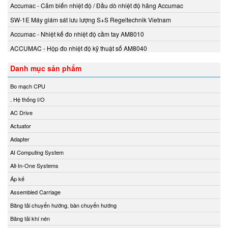
Intensiv-Filter Vietnam
Accumac - Cảm biến nhiệt độ / Đầu dò nhiệt độ hãng Accumac
INTERKING
SW-1E Máy giám sát lưu lượng S+S Regeltechnik Vietnam
INTORQ
Accumac - Nhiệt kế đo nhiệt độ cầm tay AM8010
IPF
ACCUMAC - Hộp đo nhiệt độ kỹ thuật số AM8040
IRD
Danh mục sản phẩm
ITAL Sensor
ITOH DENKI
Bo mạch CPU
ITOH DENKI Vietnam
. Hệ thống I/O
I-Tork Electric
AC Drive
JAB
Actuator
Jeico
Adapter
JENCO
AI Computing System
JM
All-In-One Systems
JM Concept
Áp kế
Josef Kihlberg Vietnam
Assembled Carriage
JS Valve Vietnam
Băng tải chuyển hướng, bàn chuyển hướng
Kansai
Băng tải khí nén
Katronic