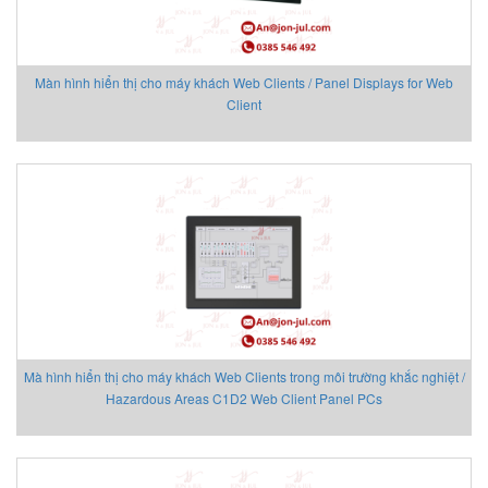
Chemyx Vietnam
Chino
Chongqing Chuke
Màn hình hiển thị cho máy khách Web Clients / Panel Displays for Web
Client
Chongqing Huaneng
Clake/Fololo
COMFILETECH
Conductix Wampfler
Core insight Vietnam
Cosa-Xentaur
Cosel Vietnam
Crowcon
Crydom
CS-Instruments
Mà hình hiển thị cho máy khách Web Clients trong môi trường khắc nghiệt /
Daito Kogyo
Hazardous Areas C1D2 Web Client Panel PCs
Danfoss
DEESYS Việt Nam
DELTA + ELEKTROGAS