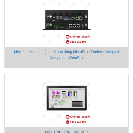
Fossil
FPZ
Fuji Electric
Fujikura
Gazex
Gefran
Máy tính công nghiệp nhỏ gọn dòng MicroBox / Fanless Compact
Gefran VietNam
Computers MicroBox
Gems Sensors Vietnam
Gemu
GEOKON
Georg Fischer
Gessmann
GESTRA Vietnam
GF
Gill Instruments
Gimax
Ginice
MÁY TÍNH CÔNG NGHIỆP