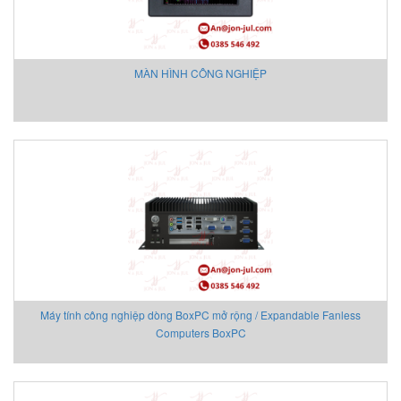
Eurovent
EXOR
EY
MÀN HÌNH CÔNG NGHIỆP
EYC Tech
FAIRCHILD
FANOX
Festo Vietnam
Finetek
Firetrol Vietnam
Fischer
Fisher-Emerson
Flender
Flir
FLIR
Máy tính công nghiệp dòng BoxPC mở rộng / Expandable Fanless
Flowline Vietnam
Computers BoxPC
FLOWMETER
Fluke Process Instrument
FMS Vietnam