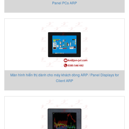
Panel PCs ARP
ECONEX
EGE
Elco Holding
Eletro Sensors
Eletta
Elfab
Elster/ Honeywell
Endress+Hauser
ENERDOOR
Engler Vietnam
Màn hình hiển thị dành cho máy khách dòng ARP / Panel Displays for
Enolgas
Client ARP
EPCOS Vietnam
Erhardt-leimer
Erichsen Vietnam
Etatronds Việt Nam
Euchner
Eurotherm