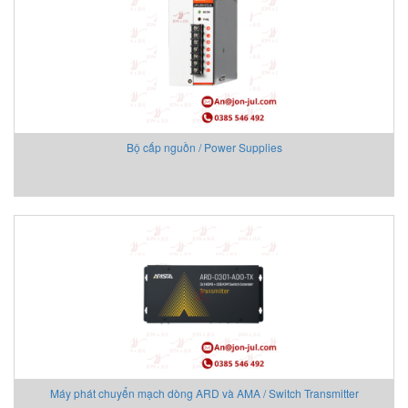
Aventics/Emerson
B&C Electronics Vietnam
B.E.STAT Vietnam
Balluff VietNam
Bar-gmbh
Barksdale Vietnam
Bộ cấp nguồn / Power Supplies
Bauer Gear Motor
Baumer
Baumuller
BCS
BCS Italia Srl
BEA SENSORS
Beckhoff Vietnam
Bei Sensor
Bently Nevada
Bernstein
Berthold
Máy phát chuyển mạch dòng ARD và AMA / Switch Transmitter