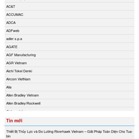
AC&T
ACCUMAC
ADCA
ADFweb
adler s.p.a
AGATE
AGF Manufacturing
AGR Vietnam
Aichi Tokei Denki
Aircom VietNam
Alia
Allen Bradley Vietnam
Allen Bradley/Rockwell
Alphamoisture
Ametek
Tin mới
Amot
Thiết Bị Thủy Lực và Đo Lường Riverhawk Vietnam – Giải Pháp Toàn Diện Cho Tua-
Amphenol Vietnam
bin