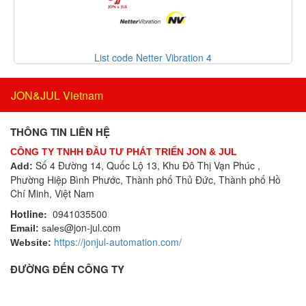
Bộ điều khiển nhiệt độ
KSR Kuebler
Bộ điều nhiệt
KwangJin Vietnam
Bộ định tuyến
Kyungjin Blower
Bộ định vị thông minh
List code Netter Vibration 3
Laurel Vietnam
Bộ đo rung cầm tay
Lechler
Bộ ghi dữ liệu
JON&JUL Vietnam
LEM
Bộ ghi dữ liệu IoT
Lenord Bauer
Bộ gia nhiệt
THÔNG TIN LIÊN HỆ
LEUZE
Bộ giải mã
CÔNG TY TNHH ĐẦU TƯ PHÁT TRIỂN JON & JUL
Lika Vietnam
Bộ giao tiếp công nghiệp
Số 4 Đường 14, Quốc Lộ 13, Khu Đô Thị Vạn Phúc ,
Add:
Lincoln/ SKF
Phường Hiệp Bình Phước, Thành phố Thủ Đức, Thành phố Hồ
Bộ hiển thị
Lorric
Chí Minh, Việt Nam
Bộ khóa cửa
Lufft
Hotline:
0941035500
Bộ khởi động motor
@jon-jul.com
Lumel
Email:
sales
Bộ khuếch đại
https://jonjul-automation.com/
Website:
M&C TechGroup Vietnam
Bộ kiểm tra dầu
M.C.MILLER VIETNAM
ĐƯỜNG ĐẾN CÔNG TY
Bộ làm nóng sơ bộ dây
MACFUGE Vietnam
Bộ lò xo độc lập
Magmotor
Bộ lọc