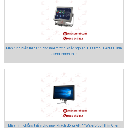
Delta Ohm
Delta Sensor
Deublin
DIAS Vietnam
DIN.AL S.r.L
Dinel
Màn hình hiển thị dành cho môi trường khắc nghiệt / Hazardous Areas Thin
Dittmer Vietnam
Client Panel PCs
DIXON VALVE
DOLD Vietnam
DRESSER UTILITY SOLUTIONS
Dumore solenoids
Dungs
DURAG
Dwyer
Dynisco
E+H
EBMPAPST
Màn hình chống thấm cho máy khách dòng ARP / Waterproof Thin Client