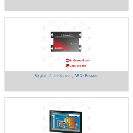
Beta Vietnam
BIFOLD
Bifold (Rotork)
Bihl+wiedemann
Bihl+wiedemann Vietnam
Biuged Vietnam
BLH NOBEL
Brecon Vietnam
Bronkhorst
Brook Instrument
Bộ giải mã tín hiệu dòng ARD / Encoder
Brook Instrument Vietnam
Burkert
caimi vietnam
CanNeed
Celduc
CENTEC
Chalmit
Checkline