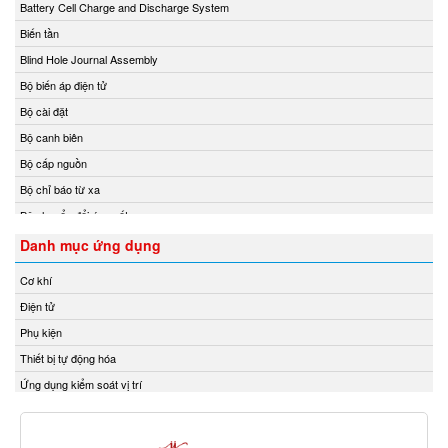
Battery Cell Charge and Discharge System
Keller
Biến tần
Kendrion
Blind Hole Journal Assembly
KestrelMet
Bộ biến áp điện tử
Kikusui
Bộ cài đặt
Kimo
Bộ canh biên
Kinetrol
Bộ cấp nguồn
Kinetrol
Bộ chỉ báo từ xa
Klay Instruments B.V
Bộ chuyển đổi áp suất
KNF
Bộ chuyển đổi nhiệt độ
Danh mục ứng dụng
KNTEC
Bộ chuyển đổi tín hiệu
Cơ khí
Koehler instrument Vietnam
Bộ chuyển mạch
Điện tử
KOFLOC
Bộ chuyển mạch ống
Phụ kiện
Koganei
Bộ điều chỉnh áp suất và điều tốc
Thiết bị tự động hóa
KRAL Pumps
Bộ điều khiển
Ứng dụng kiểm soát vị trí
Kroeplin Việt nam
Bộ điều khiển áp suất
Krohne
Bộ điều khiển lưu lượng
Kromschröder