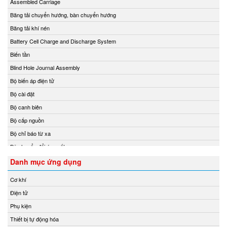
Assembled Carriage
Chemyx Vietnam
Băng tải chuyển hướng, bàn chuyển hướng
Chino
Băng tải khí nén
Chongqing Chuke
Battery Cell Charge and Discharge System
Chongqing Huaneng
Biến tần
Clake/Fololo
Blind Hole Journal Assembly
COMFILETECH
Bộ biến áp điện tử
Conductix Wampfler
Bộ cài đặt
Core insight Vietnam
Bộ canh biên
Cosa-Xentaur
Bộ cấp nguồn
Cosel Vietnam
Bộ chỉ báo từ xa
Crowcon
Bộ chuyển đổi áp suất
Crydom
Bộ chuyển đổi nhiệt độ
Danh mục ứng dụng
CS-Instruments
Bộ chuyển đổi tín hiệu
Cơ khí
Daito Kogyo
Bộ chuyển mạch
Điện tử
Danfoss
Bộ chuyển mạch ống
Phụ kiện
DEESYS Việt Nam
Bộ điều chỉnh áp suất và điều tốc
Thiết bị tự động hóa
DELTA + ELEKTROGAS
Bộ điều khiển