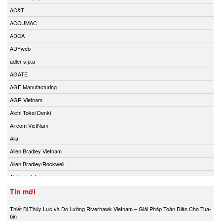
AC&T
ACCUMAC
ADCA
ADFweb
adler s.p.a
AGATE
AGF Manufacturing
AGR Vietnam
Aichi Tokei Denki
Aircom VietNam
Alia
Allen Bradley Vietnam
Allen Bradley/Rockwell
Alphamoisture
Ametek
Tin mới
Amot
Thiết Bị Thủy Lực và Đo Lường Riverhawk Vietnam – Giải Pháp Toàn Diện Cho Tua-
Amphenol Vietnam
bin