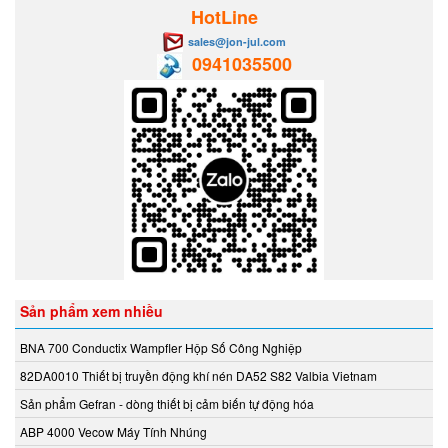
Aventics/Emerson
HotLine
B&C Electronics Vietnam
sales@jon-jul.com
0941035500
B.E.STAT Vietnam
Balluff VietNam
Bar-gmbh
Barksdale Vietnam
Bauer Gear Motor
Baumer
Baumuller
BCS
BCS Italia Srl
BEA SENSORS
Sản phẩm xem nhiều
Beckhoff Vietnam
Bei Sensor
BNA 700 Conductix Wampfler Hộp Số Công Nghiệp
Bently Nevada
82DA0010 Thiết bị truyền động khí nén DA52 S82 Valbia Vietnam
Bernstein
Sản phẩm Gefran - dòng thiết bị cảm biến tự động hóa
Berthold
ABP 4000 Vecow Máy Tính Nhúng