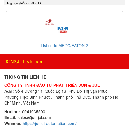
Ứng dụng kiểm soát vị trí
Delta Ohm
Bộ điều khiển áp suất
Delta Sensor
Bộ điều khiển lưu lượng
Deublin
Bộ điều khiển nhiệt độ
DIAS Vietnam
Bộ điều nhiệt
DIN.AL S.r.L
Bộ định tuyến
Dinel
Bộ định vị thông minh
List code MEDC/EATON 2
Dittmer Vietnam
Bộ đo rung cầm tay
DIXON VALVE
Bộ ghi dữ liệu
JON&JUL Vietnam
DOLD Vietnam
Bộ ghi dữ liệu IoT
DRESSER UTILITY SOLUTIONS
Bộ gia nhiệt
THÔNG TIN LIÊN HỆ
Dumore solenoids
Bộ giải mã
CÔNG TY TNHH ĐẦU TƯ PHÁT TRIỂN JON & JUL
Dungs
Bộ giao tiếp công nghiệp
Số 4 Đường 14, Quốc Lộ 13, Khu Đô Thị Vạn Phúc ,
Add:
DURAG
Phường Hiệp Bình Phước, Thành phố Thủ Đức, Thành phố Hồ
Bộ hiển thị
Dwyer
Chí Minh, Việt Nam
Bộ khóa cửa
Dynisco
Hotline:
0941035500
Bộ khởi động motor
@jon-jul.com
E+H
Email:
sales
Bộ khuếch đại
https://jonjul-automation.com/
Website:
EBMPAPST
Bộ kiểm tra dầu