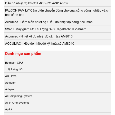
Beta Vietnam
Đầu dò nhiệt độ BS-31E-030-TC1-ASP Anritsu
BIFOLD
FALCON FAMILY/ Cảm biến chuyển động cho cửa, cổng công nghiệp và chỉ
Bifold (Rotork)
báo cảnh báo:
Bihl+wiedemann
Accumac - Cảm biến nhiệt độ / Đầu dò nhiệt độ hãng Accumac
Bihl+wiedemann Vietnam
SW-1E Máy giám sát lưu lượng S+S Regeltechnik Vietnam
Biuged Vietnam
Accumac - Nhiệt kế đo nhiệt độ cầm tay AM8010
BLH NOBEL
ACCUMAC - Hộp đo nhiệt độ kỹ thuật số AM8040
Brecon Vietnam
Danh mục sản phẩm
Bronkhorst
Brook Instrument
Bo mạch CPU
Brook Instrument Vietnam
. Hệ thống I/O
Burkert
AC Drive
caimi vietnam
Actuator
CanNeed
Adapter
Celduc
AI Computing System
CENTEC
All-In-One Systems
Chalmit
Áp kế
Checkline