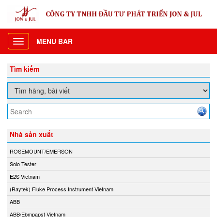
MENU BAR
Toggle
navigation
Tìm kiếm
Nhà sản xuất
ROSEMOUNT/EMERSON
Solo Tester
E2S Vietnam
(Raytek) Fluke Process Instrument Vietnam
ABB
ABB/Ebmpapst Vietnam