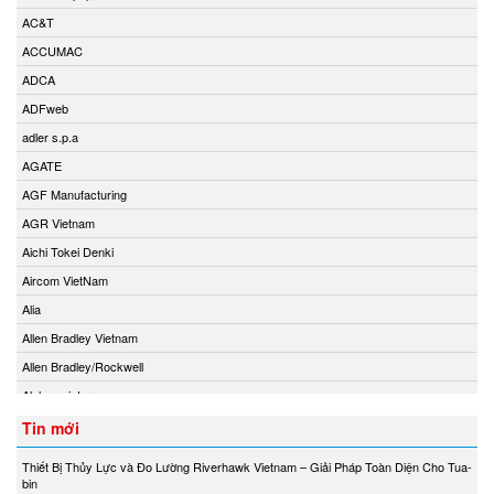
AC&T
ACCUMAC
ADCA
ADFweb
adler s.p.a
AGATE
AGF Manufacturing
AGR Vietnam
Aichi Tokei Denki
Aircom VietNam
Alia
Allen Bradley Vietnam
Allen Bradley/Rockwell
Alphamoisture
Ametek
Tin mới
Amot
Thiết Bị Thủy Lực và Đo Lường Riverhawk Vietnam – Giải Pháp Toàn Diện Cho Tua-
Amphenol Vietnam
bin