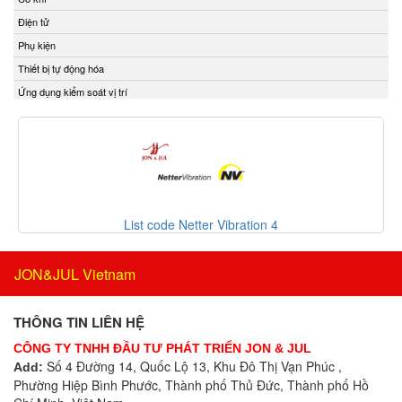
ECONEX
Bộ chuyển mạch
Điện tử
EGE
Bộ chuyển mạch ống
Phụ kiện
Elco Holding
Bộ điều chỉnh áp suất và điều tốc
Thiết bị tự động hóa
Eletro Sensors
Bộ điều khiển
Ứng dụng kiểm soát vị trí
Eletta
Bộ điều khiển áp suất
Elfab
Bộ điều khiển lưu lượng
Elster/ Honeywell
Bộ điều khiển nhiệt độ
Endress+Hauser
Bộ điều nhiệt
ENERDOOR
Bộ định tuyến
Engler Vietnam
Bộ định vị thông minh
List code Netter Vibration 4
Enolgas
Bộ đo rung cầm tay
EPCOS Vietnam
Bộ ghi dữ liệu
JON&JUL Vietnam
Erhardt-leimer
Bộ ghi dữ liệu IoT
Erichsen Vietnam
Bộ gia nhiệt
THÔNG TIN LIÊN HỆ
Etatronds Việt Nam
Bộ giải mã
CÔNG TY TNHH ĐẦU TƯ PHÁT TRIỂN JON & JUL
Euchner
Bộ giao tiếp công nghiệp
Số 4 Đường 14, Quốc Lộ 13, Khu Đô Thị Vạn Phúc ,
Add:
Eurotherm
Phường Hiệp Bình Phước, Thành phố Thủ Đức, Thành phố Hồ
Bộ hiển thị