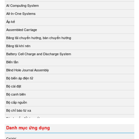
Delta Ohm
AI Computing System
Delta Sensor
All-In-One Systems
Deublin
Áp kế
DIAS Vietnam
Assembled Carriage
DIN.AL S.r.L
Băng tải chuyển hướng, bàn chuyển hướng
Dinel
Băng tải khí nén
Dittmer Vietnam
Battery Cell Charge and Discharge System
DIXON VALVE
Biến tần
DOLD Vietnam
Blind Hole Journal Assembly
DRESSER UTILITY SOLUTIONS
Bộ biến áp điện tử
Dumore solenoids
Bộ cài đặt
Dungs
Bộ canh biên
DURAG
Bộ cấp nguồn
Dwyer
Bộ chỉ báo từ xa
Dynisco
Bộ chuyển đổi áp suất
E+H
Bộ chuyển đổi nhiệt độ
Danh mục ứng dụng
EBMPAPST
Bộ chuyển đổi tín hiệu
Cơ khí