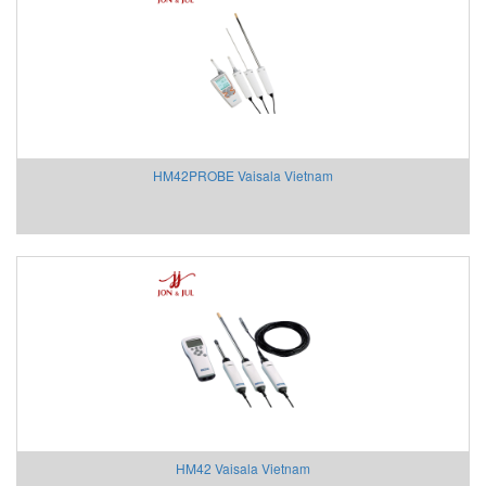
Aventics/Emerson
B&C Electronics Vietnam
B.E.STAT Vietnam
Balluff VietNam
Bar-gmbh
Barksdale Vietnam
HM42PROBE Vaisala Vietnam
Bauer Gear Motor
Baumer
Baumuller
BCS
BCS Italia Srl
BEA SENSORS
Beckhoff Vietnam
Bei Sensor
Bently Nevada
Bernstein
Berthold
HM42 Vaisala Vietnam