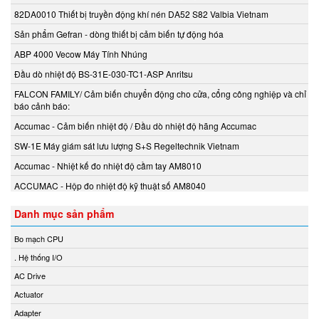
82DA0010 Thiết bị truyền động khí nén DA52 S82 Valbia Vietnam
Chemyx Vietnam
Sản phẩm Gefran - dòng thiết bị cảm biến tự động hóa
Chino
Chongqing Chuke
ABP 4000 Vecow Máy Tính Nhúng
Chongqing Huaneng
Đầu dò nhiệt độ BS-31E-030-TC1-ASP Anritsu
Clake/Fololo
FALCON FAMILY/ Cảm biến chuyển động cho cửa, cổng công nghiệp và chỉ
báo cảnh báo:
COMFILETECH
Accumac - Cảm biến nhiệt độ / Đầu dò nhiệt độ hãng Accumac
Conductix Wampfler
Core insight Vietnam
SW-1E Máy giám sát lưu lượng S+S Regeltechnik Vietnam
Cosa-Xentaur
Accumac - Nhiệt kế đo nhiệt độ cầm tay AM8010
Cosel Vietnam
ACCUMAC - Hộp đo nhiệt độ kỹ thuật số AM8040
Crowcon
Danh mục sản phẩm
Crydom
CS-Instruments
Bo mạch CPU
Daito Kogyo
. Hệ thống I/O
Danfoss
AC Drive
DEESYS Việt Nam
Actuator
DELTA + ELEKTROGAS
Adapter