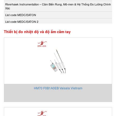
Andony/Nikkiso
Riverhawk Instrumentation – Cảm Biến Rung, Mô-men & Hệ Thống Đo Lường Chính
Xác
Anritsu
List code MEDC/EATON
Apex Dynamics
List code MEDC/EATON 2
Apiste
Apiste
Thiết bị đo nhiệt độ và độ ẩm cầm tay
APLISENS S.A.
Aquametro
ARISTA
Aryung
As One
Asco Viet Nam
Assalub Vietnam
AT2E Vietnam
HM70 F0B1A0EB Vaisala Vietnam
Atos
ATRAX
Auma
AUTEC