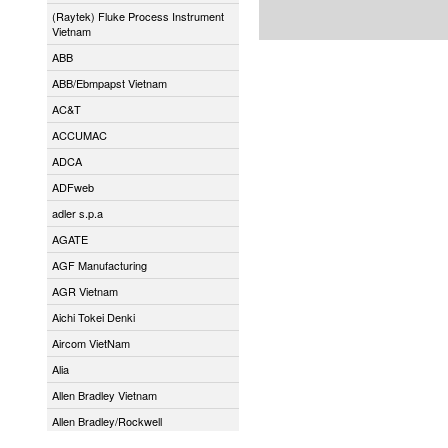
(Raytek) Fluke Process Instrument
Vietnam
ABB
ABB/Ebmpapst Vietnam
AC&T
ACCUMAC
ADCA
ADFweb
adler s.p.a
AGATE
AGF Manufacturing
AGR Vietnam
Aichi Tokei Denki
Aircom VietNam
Alia
Allen Bradley Vietnam
Allen Bradley/Rockwell
Alphamoisture