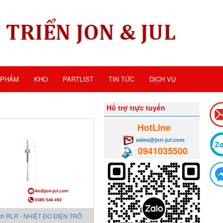
 PHẨM
KHO
PARTLIST
TIN TỨC
DỊCH VỤ
Hổ trợ trực tuyến
HotLine
sales@jon-jul.com
0941035500
ch RLR - NHIỆT ĐO ĐIỆN TRỞ