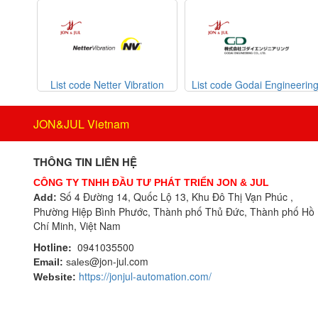
Bently Nevada
Bernstein
Berthold
Beta Vietnam
ion 2
BIFOLD
List code Netter Vibration
List code Godai Engineerin
Bifold (Rotork)
Bihl+wiedemann
JON&JUL Vietnam
Bihl+wiedemann Vietnam
Biuged Vietnam
THÔNG TIN LIÊN HỆ
BLH NOBEL
CÔNG TY TNHH ĐẦU TƯ PHÁT TRIỂN JON & JUL
Brecon Vietnam
Số 4 Đường 14, Quốc Lộ 13, Khu Đô Thị Vạn Phúc ,
Add:
Phường Hiệp Bình Phước, Thành phố Thủ Đức, Thành phố Hồ
Bronkhorst
Chí Minh, Việt Nam
Brook Instrument
Hotline:
0941035500
Brook Instrument Vietnam
@jon-jul.com
Email:
sales
Burkert
https://jonjul-automation.com/
Website:
caimi vietnam
CanNeed