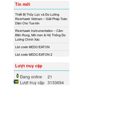
Tin mới
Ametek
Thiết Bị Thủy Lực và Đo Lường
Amot
Riverhawk Vietnam – Giải Pháp Toàn
Amphenol Vietnam
Diện Cho Tua-bin
Andony/Nikkiso
Riverhawk Instrumentation – Cảm
Biến Rung, Mô-men & Hệ Thống Đo
Anritsu
Lường Chính Xác
Apex Dynamics
List code MEDC/EATON
Apiste
List code MEDC/EATON 2
Apiste
Lượt truy cập
APLISENS S.A.
Aquametro
Đang online
21
Lượt truy cập
3133694
ARISTA
Aryung
As One
Asco Viet Nam
Assalub Vietnam
AT2E Vietnam
Atos