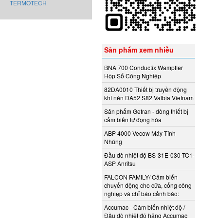
TERMOTECH
Sản phẩm xem nhiều
BNA 700 Conductix Wampfler
Hộp Số Công Nghiệp
82DA0010 Thiết bị truyền động
khí nén DA52 S82 Valbia Vietnam
Sản phẩm Gefran - dòng thiết bị
cảm biến tự động hóa
ABP 4000 Vecow Máy Tính
Nhúng
Đầu dò nhiệt độ BS-31E-030-TC1-
ASP Anritsu
FALCON FAMILY/ Cảm biến
chuyển động cho cửa, cổng công
nghiệp và chỉ báo cảnh báo:
Accumac - Cảm biến nhiệt độ /
Đầu dò nhiệt độ hãng Accumac