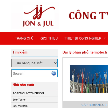
TRANG CHỦ
GIỚI THIỆU
THIẾT BỊ CÔNG NGHIỆP
Tìm kiếm
Đại lý phân phối termotech 
Nhà sản xuất
ROSEMOUNT/EMERSON
Solo Tester
CÁP TERMOTECH
E2S Vietnam