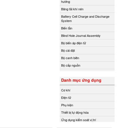
hướng
Băng tải khí nén
Battery Cell Charge and Discharge
System
Biến tần
Blind Hole Journal Assembly
Bộ biến áp điện tử
Bộ cài đặt
Bộ canh biên
Bộ cấp nguồn
Bộ chỉ báo từ xa
Danh mục ứng dụng
Bộ chuyển đổi áp suất
Bộ chuyển đổi nhiệt độ
Cơ khí
Bộ chuyển đổi tín hiệu
Điện tử
Bộ chuyển mạch
Phụ kiện
Bộ chuyển mạch ống
Thiết bị tự động hóa
Bộ điều chỉnh áp suất và điều tốc
Ứng dụng kiểm soát vị trí
Bộ điều khiển