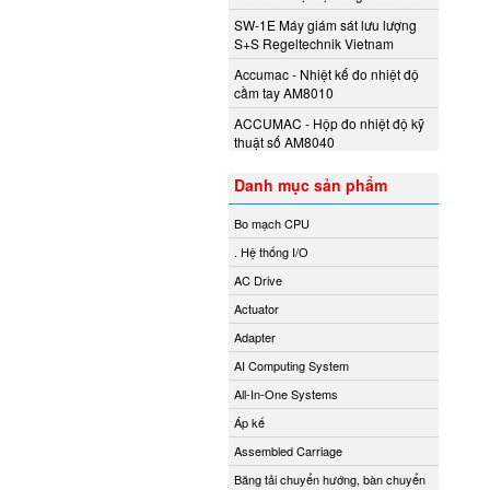
SW-1E Máy giám sát lưu lượng
S+S Regeltechnik Vietnam
Accumac - Nhiệt kế đo nhiệt độ
cầm tay AM8010
ACCUMAC - Hộp đo nhiệt độ kỹ
thuật số AM8040
Danh mục sản phẩm
Bo mạch CPU
. Hệ thống I/O
AC Drive
Actuator
Adapter
AI Computing System
All-In-One Systems
Áp kế
Assembled Carriage
Băng tải chuyển hướng, bàn chuyển