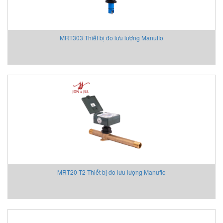
Chemyx Vietnam
Chino
Chongqing Chuke
MRT303 Thiết bị đo lưu lượng Manuflo
Chongqing Huaneng
Clake/Fololo
COMFILETECH
Conductix Wampfler
Core insight Vietnam
Cosa-Xentaur
Cosel Vietnam
Crowcon
Crydom
CS-Instruments
MRT20-T2 Thiết bị đo lưu lượng Manuflo
Daito Kogyo
Danfoss
DEESYS Việt Nam
DELTA + ELEKTROGAS