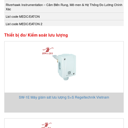
Andony/Nikkiso
Riverhawk Instrumentation – Cảm Biến Rung, Mô-men & Hệ Thống Đo Lường Chính
Xác
Anritsu
List code MEDC/EATON
Apex Dynamics
List code MEDC/EATON 2
Apiste
Apiste
Thiết bị đo/ Kiểm soát lưu lượng
APLISENS S.A.
Aquametro
ARISTA
Aryung
As One
Asco Viet Nam
Assalub Vietnam
AT2E Vietnam
SW-1E Máy giám sát lưu lượng S+S Regeltechnik Vietnam
Atos
ATRAX
Auma
AUTEC