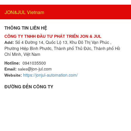
Bộ gia nhiệt
Givi Misure Vietnam
Bộ giải mã
JON&JUL Vietnam
GMW
Bộ giao tiếp công nghiệp
GPI-Gurley Precision Instruments
Bộ hiển thị
THÔNG TIN LIÊN HỆ
GREYSTONE
Bộ khóa cửa
Grundfos
CÔNG TY TNHH ĐẦU TƯ PHÁT TRIỂN JON & JUL
Bộ khởi động motor
Số 4 Đường 14, Quốc Lộ 13, Khu Đô Thị Vạn Phúc ,
Add:
Hach VietNam
Phường Hiệp Bình Phước, Thành phố Thủ Đức, Thành phố Hồ
Bộ khuếch đại
Halstrup
Chí Minh, Việt Nam
Bộ kiểm tra dầu
HANMI
Hotline:
0941035500
Bộ làm nóng sơ bộ dây
HANS-SCHMDT Việt Nam
@jon-jul.com
Email:
sales
Bộ lò xo độc lập
Hans-Schmidt
https://jonjul-automation.com/
Website:
Bộ lọc
Hantek
ĐƯỜNG ĐẾN CÔNG TY
Bộ phận cắt vật liệu
Headline Filters
Bộ phát không dây
Heidenhain Vietnam
Bộ phát rung và bộ điều hòa tín hiệu
Hepcomotion
Bộ thông gió và sửi ấm
Hertz Kompressoren Vietnam
Bộ truyền áp suất
HILSCHER Vietnam
Bộ truyền áp suất giấy và bột giấy
HMS