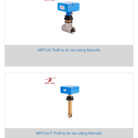
Aventics/Emerson
B&C Electronics Vietnam
B.E.STAT Vietnam
Balluff VietNam
Bar-gmbh
Barksdale Vietnam
MRTU6 Thiết bị đo lưu lượng Manuflo
Bauer Gear Motor
Baumer
Baumuller
BCS
BCS Italia Srl
BEA SENSORS
Beckhoff Vietnam
Bei Sensor
Bently Nevada
Bernstein
Berthold
MRTU4-F Thiết bị đo lưu lượng Manuflo