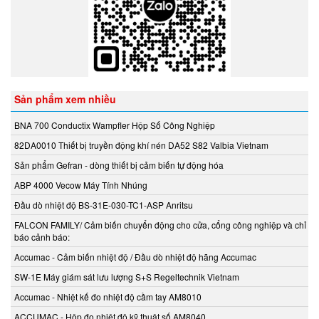
ECONEX
EGE
Elco Holding
Eletro Sensors
Eletta
Sản phẩm xem nhiều
Elfab
Elster/ Honeywell
BNA 700 Conductix Wampfler Hộp Số Công Nghiệp
Endress+Hauser
82DA0010 Thiết bị truyền động khí nén DA52 S82 Valbia Vietnam
ENERDOOR
Sản phẩm Gefran - dòng thiết bị cảm biến tự động hóa
Engler Vietnam
ABP 4000 Vecow Máy Tính Nhúng
Enolgas
Đầu dò nhiệt độ BS-31E-030-TC1-ASP Anritsu
EPCOS Vietnam
FALCON FAMILY/ Cảm biến chuyển động cho cửa, cổng công nghiệp và chỉ
Erhardt-leimer
báo cảnh báo:
Erichsen Vietnam
Accumac - Cảm biến nhiệt độ / Đầu dò nhiệt độ hãng Accumac
Etatronds Việt Nam
SW-1E Máy giám sát lưu lượng S+S Regeltechnik Vietnam
Euchner
Accumac - Nhiệt kế đo nhiệt độ cầm tay AM8010
Eurotherm
ACCUMAC - Hộp đo nhiệt độ kỹ thuật số AM8040