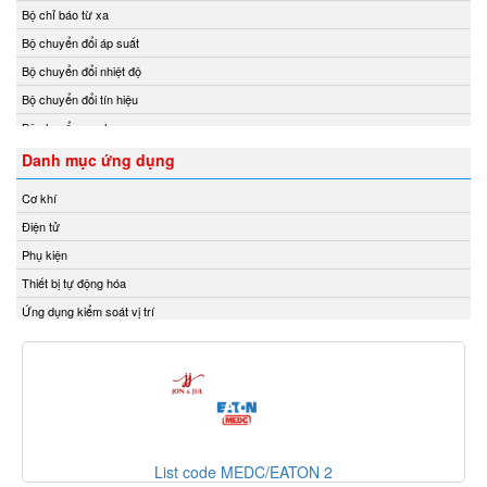
Bộ chỉ báo từ xa
Fossil
Bộ chuyển đổi áp suất
FPZ
Bộ chuyển đổi nhiệt độ
Fuji Electric
Bộ chuyển đổi tín hiệu
Fujikura
Bộ chuyển mạch
Gazex
Bộ chuyển mạch ống
Danh mục ứng dụng
Gefran
Bộ điều chỉnh áp suất và điều tốc
Gefran VietNam
Cơ khí
Bộ điều khiển
Gems Sensors Vietnam
Điện tử
Bộ điều khiển áp suất
Gemu
Phụ kiện
Bộ điều khiển lưu lượng
GEOKON
Thiết bị tự động hóa
Bộ điều khiển nhiệt độ
Georg Fischer
Ứng dụng kiểm soát vị trí
Bộ điều nhiệt
Gessmann
Bộ định tuyến
GESTRA Vietnam
Bộ định vị thông minh
GF
Bộ đo rung cầm tay
Gill Instruments
Bộ ghi dữ liệu
Gimax
Bộ ghi dữ liệu IoT
List code MEDC/EATON 2
Ginice