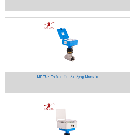
Beta Vietnam
BIFOLD
Bifold (Rotork)
Bihl+wiedemann
Bihl+wiedemann Vietnam
Biuged Vietnam
BLH NOBEL
Brecon Vietnam
Bronkhorst
Brook Instrument
MRTU4 Thiết bị đo lưu lượng Manuflo
Brook Instrument Vietnam
Burkert
caimi vietnam
CanNeed
Celduc
CENTEC
Chalmit
Checkline