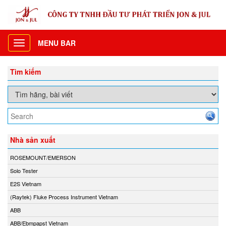
MENU BAR
Toggle
navigation
Tìm kiếm
Nhà sản xuất
ROSEMOUNT/EMERSON
Solo Tester
E2S Vietnam
(Raytek) Fluke Process Instrument Vietnam
ABB
ABB/Ebmpapst Vietnam