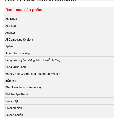
Eurovent
EXOR
Danh mục sản phẩm
EY
AC Drive
EYC Tech
Actuator
FAIRCHILD
Adapter
FANOX
AI Computing System
Festo Vietnam
Áp kế
Finetek
Assembled Carriage
Firetrol Vietnam
Băng tải chuyển hướng, bàn chuyển hướng
Fischer
Băng tải khí nén
Fisher-Emerson
Battery Cell Charge and Discharge System
Flender
Biến tần
Flir
Blind Hole Journal Assembly
FLIR
Bộ biến áp điện tử
Flowline Vietnam
Bộ cài đặt
FLOWMETER
Bộ canh biên
Fluke Process Instrument
Bộ cấp nguồn
FMS Vietnam