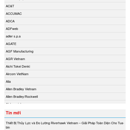
AC&T
ACCUMAC
ADCA
ADFweb
adler s.p.a
AGATE
AGF Manufacturing
AGR Vietnam
Aichi Tokei Denki
Aircom VietNam
Alia
Allen Bradley Vietnam
Allen Bradley/Rockwell
Alphamoisture
Ametek
Tin mới
Amot
Thiết Bị Thủy Lực và Đo Lường Riverhawk Vietnam – Giải Pháp Toàn Diện Cho Tua-
Amphenol Vietnam
bin