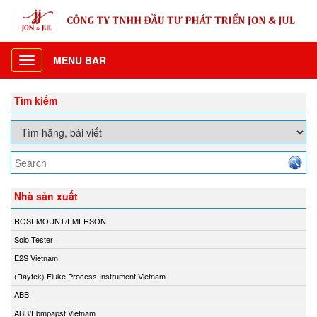
MENU BAR
Toggle
navigation
Tìm kiếm
Nhà sản xuất
ROSEMOUNT/EMERSON
Solo Tester
E2S Vietnam
(Raytek) Fluke Process Instrument Vietnam
ABB
ABB/Ebmpapst Vietnam