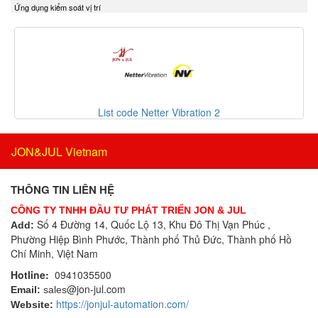
Ứng dụng kiểm soát vị trí
Delta Sensor
Bộ điều nhiệt
Deublin
Bộ định tuyến
DIAS Vietnam
Bộ định vị thông minh
DIN.AL S.r.L
Bộ đo rung cầm tay
Dinel
Bộ ghi dữ liệu
Dittmer Vietnam
Bộ ghi dữ liệu IoT
List code Netter Vibration 2
DIXON VALVE
Bộ gia nhiệt
DOLD Vietnam
Bộ giải mã
JON&JUL Vietnam
DRESSER UTILITY SOLUTIONS
Bộ giao tiếp công nghiệp
Dumore solenoids
Bộ hiển thị
THÔNG TIN LIÊN HỆ
Dungs
Bộ khóa cửa
CÔNG TY TNHH ĐẦU TƯ PHÁT TRIỂN JON & JUL
DURAG
Bộ khởi động motor
Số 4 Đường 14, Quốc Lộ 13, Khu Đô Thị Vạn Phúc ,
Add:
Dwyer
Phường Hiệp Bình Phước, Thành phố Thủ Đức, Thành phố Hồ
Bộ khuếch đại
Dynisco
Chí Minh, Việt Nam
Bộ kiểm tra dầu
E+H
Hotline:
0941035500
Bộ làm nóng sơ bộ dây
@jon-jul.com
EBMPAPST
Email:
sales
Bộ lò xo độc lập
https://jonjul-automation.com/
Website:
ECONEX
Bộ lọc