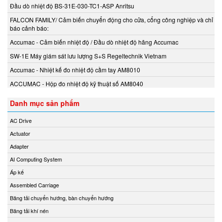
Beta Vietnam
Đầu dò nhiệt độ BS-31E-030-TC1-ASP Anritsu
BIFOLD
FALCON FAMILY/ Cảm biến chuyển động cho cửa, cổng công nghiệp và chỉ
Bifold (Rotork)
báo cảnh báo:
Bihl+wiedemann
Accumac - Cảm biến nhiệt độ / Đầu dò nhiệt độ hãng Accumac
Bihl+wiedemann Vietnam
SW-1E Máy giám sát lưu lượng S+S Regeltechnik Vietnam
Biuged Vietnam
Accumac - Nhiệt kế đo nhiệt độ cầm tay AM8010
BLH NOBEL
ACCUMAC - Hộp đo nhiệt độ kỹ thuật số AM8040
Brecon Vietnam
Danh mục sản phẩm
Bronkhorst
Brook Instrument
AC Drive
Brook Instrument Vietnam
Actuator
Burkert
Adapter
CanNeed
AI Computing System
Celduc
Áp kế
CENTEC
Assembled Carriage
Chalmit
Băng tải chuyển hướng, bàn chuyển hướng
Checkline
Băng tải khí nén
Chemyx Vietnam