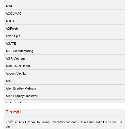
AC&T
ACCUMAC
ADCA
ADFweb
adler s.p.a
AGATE
AGF Manufacturing
AGR Vietnam
Aichi Tokei Denki
Aircom VietNam
Alia
Allen Bradley Vietnam
Allen Bradley/Rockwell
Alphamoisture
Ametek
Tin mới
Amot
Thiết Bị Thủy Lực và Đo Lường Riverhawk Vietnam – Giải Pháp Toàn Diện Cho Tua-
Amphenol Vietnam
bin