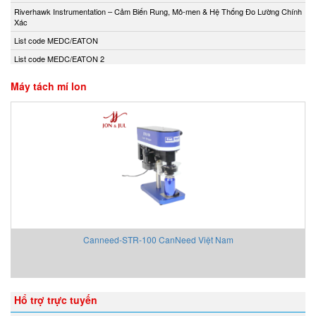
Andony/Nikkiso
Riverhawk Instrumentation – Cảm Biến Rung, Mô-men & Hệ Thống Đo Lường Chính
Xác
Anritsu
List code MEDC/EATON
Apex Dynamics
List code MEDC/EATON 2
Apiste
Apiste
Máy tách mí lon
APLISENS S.A.
Aquametro
ARISTA
Aryung
As One
Asco Viet Nam
Assalub Vietnam
AT2E Vietnam
Canneed-STR-100 CanNeed Việt Nam
Atos
ATRAX
Auma
Hổ trợ trực tuyến
AUTEC