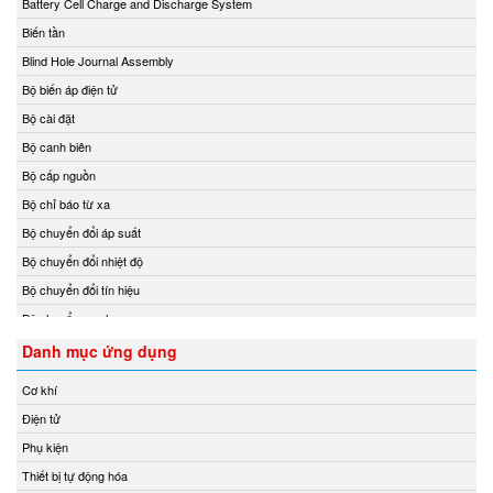
Battery Cell Charge and Discharge System
Chino
Biến tần
Chongqing Chuke
Blind Hole Journal Assembly
Chongqing Huaneng
Bộ biến áp điện tử
Clake/Fololo
Bộ cài đặt
COMFILETECH
Bộ canh biên
Conductix Wampfler
Bộ cấp nguồn
Core insight Vietnam
Bộ chỉ báo từ xa
Cosa-Xentaur
Bộ chuyển đổi áp suất
Cosel Vietnam
Bộ chuyển đổi nhiệt độ
Crowcon
Bộ chuyển đổi tín hiệu
Crydom
Bộ chuyển mạch
CS-Instruments
Bộ chuyển mạch ống
Danh mục ứng dụng
Daito Kogyo
Bộ điều chỉnh áp suất và điều tốc
Cơ khí
Danfoss
Bộ điều khiển
Điện tử
DEESYS Việt Nam
Bộ điều khiển áp suất
Phụ kiện
DELTA + ELEKTROGAS
Bộ điều khiển lưu lượng
Thiết bị tự động hóa
Delta Ohm
Bộ điều khiển nhiệt độ