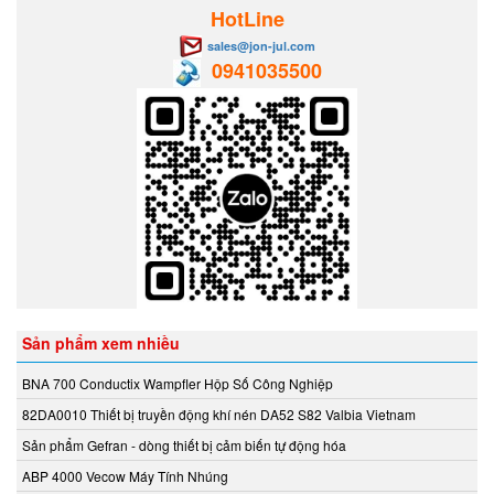
Aventics/Emerson
HotLine
B&C Electronics Vietnam
sales@jon-jul.com
0941035500
B.E.STAT Vietnam
Balluff VietNam
Bar-gmbh
Barksdale Vietnam
Bauer Gear Motor
Baumer
Baumuller
BCS
BCS Italia Srl
BEA SENSORS
Sản phẩm xem nhiều
Beckhoff Vietnam
Bei Sensor
BNA 700 Conductix Wampfler Hộp Số Công Nghiệp
Bently Nevada
82DA0010 Thiết bị truyền động khí nén DA52 S82 Valbia Vietnam
Bernstein
Sản phẩm Gefran - dòng thiết bị cảm biến tự động hóa
Berthold
ABP 4000 Vecow Máy Tính Nhúng