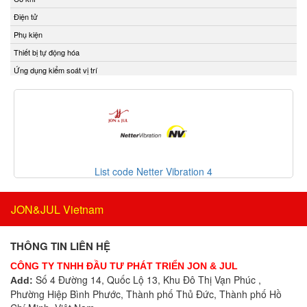
ECONEX
Bộ điều khiển
Điện tử
EGE
Bộ điều khiển áp suất
Phụ kiện
Elco Holding
Bộ điều khiển lưu lượng
Thiết bị tự động hóa
Eletro Sensors
Bộ điều khiển nhiệt độ
Ứng dụng kiểm soát vị trí
Eletta
Bộ điều nhiệt
Elfab
Bộ định tuyến
Elster/ Honeywell
Bộ định vị thông minh
Endress+Hauser
Bộ đo rung cầm tay
ENERDOOR
Bộ ghi dữ liệu
Engler Vietnam
Bộ ghi dữ liệu IoT
List code Netter Vibration 4
Enolgas
Bộ gia nhiệt
EPCOS Vietnam
Bộ giải mã
JON&JUL Vietnam
Erhardt-leimer
Bộ giao tiếp công nghiệp
Erichsen Vietnam
Bộ hiển thị
THÔNG TIN LIÊN HỆ
Etatronds Việt Nam
Bộ khóa cửa
CÔNG TY TNHH ĐẦU TƯ PHÁT TRIỂN JON & JUL
Euchner
Bộ khởi động motor
Số 4 Đường 14, Quốc Lộ 13, Khu Đô Thị Vạn Phúc ,
Add:
Eurotherm
Phường Hiệp Bình Phước, Thành phố Thủ Đức, Thành phố Hồ
Bộ khuếch đại