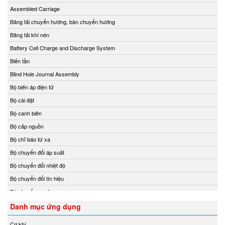
Delta Ohm
Assembled Carriage
Delta Sensor
Băng tải chuyển hướng, bàn chuyển hướng
Deublin
Băng tải khí nén
DIAS Vietnam
Battery Cell Charge and Discharge System
DIN.AL S.r.L
Biến tần
Dinel
Blind Hole Journal Assembly
Dittmer Vietnam
Bộ biến áp điện tử
DIXON VALVE
Bộ cài đặt
DOLD Vietnam
Bộ canh biên
DRESSER UTILITY SOLUTIONS
Bộ cấp nguồn
Dumore solenoids
Bộ chỉ báo từ xa
Dungs
Bộ chuyển đổi áp suất
DURAG
Bộ chuyển đổi nhiệt độ
Dwyer
Bộ chuyển đổi tín hiệu
Dynisco
Bộ chuyển mạch
E+H
Bộ chuyển mạch ống
Danh mục ứng dụng
EBMPAPST
Bộ điều chỉnh áp suất và điều tốc
Cơ khí