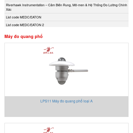
Andony/Nikkiso
Riverhawk Instrumentation – Cảm Biến Rung, Mô-men & Hệ Thống Đo Lường Chính
Xác
Anritsu
List code MEDC/EATON
Apex Dynamics
List code MEDC/EATON 2
Apiste
Apiste
Máy đo quang phổ
APLISENS S.A.
Aquametro
ARISTA
Aryung
As One
Asco Viet Nam
Assalub Vietnam
AT2E Vietnam
LPS11 Máy đo quang phổ loại A
Atos
ATRAX
Auma
AUTEC