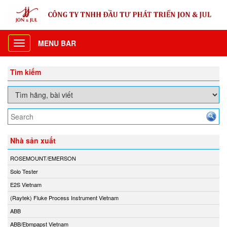
MENU BAR
Toggle
navigation
Tìm kiếm
Nhà sản xuất
ROSEMOUNT/EMERSON
Solo Tester
E2S Vietnam
(Raytek) Fluke Process Instrument Vietnam
ABB
ABB/Ebmpapst Vietnam