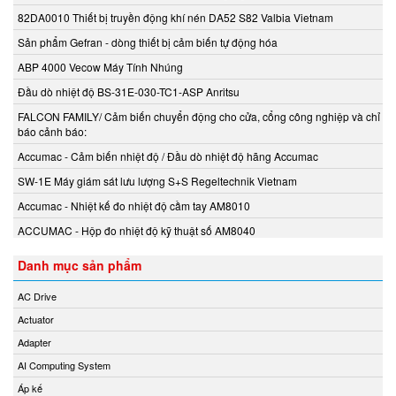
82DA0010 Thiết bị truyền động khí nén DA52 S82 Valbia Vietnam
Chemyx Vietnam
Sản phẩm Gefran - dòng thiết bị cảm biến tự động hóa
Chino
Chongqing Chuke
ABP 4000 Vecow Máy Tính Nhúng
Chongqing Huaneng
Đầu dò nhiệt độ BS-31E-030-TC1-ASP Anritsu
Clake/Fololo
FALCON FAMILY/ Cảm biến chuyển động cho cửa, cổng công nghiệp và chỉ
báo cảnh báo:
COMFILETECH
Accumac - Cảm biến nhiệt độ / Đầu dò nhiệt độ hãng Accumac
Conductix Wampfler
Core insight Vietnam
SW-1E Máy giám sát lưu lượng S+S Regeltechnik Vietnam
Cosa-Xentaur
Accumac - Nhiệt kế đo nhiệt độ cầm tay AM8010
Cosel Vietnam
ACCUMAC - Hộp đo nhiệt độ kỹ thuật số AM8040
Crowcon
Danh mục sản phẩm
Crydom
CS-Instruments
AC Drive
Daito Kogyo
Actuator
Danfoss
Adapter
DEESYS Việt Nam
AI Computing System
DELTA + ELEKTROGAS
Áp kế