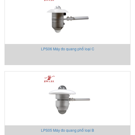
Aventics/Emerson
B&C Electronics Vietnam
B.E.STAT Vietnam
Balluff VietNam
Bar-gmbh
Barksdale Vietnam
LPS06 Máy đo quang phổ loại C
Bauer Gear Motor
Baumer
Baumuller
BCS
BCS Italia Srl
BEA SENSORS
Beckhoff Vietnam
Bei Sensor
Bently Nevada
Bernstein
Berthold
LPS05 Máy đo quang phổ loại B