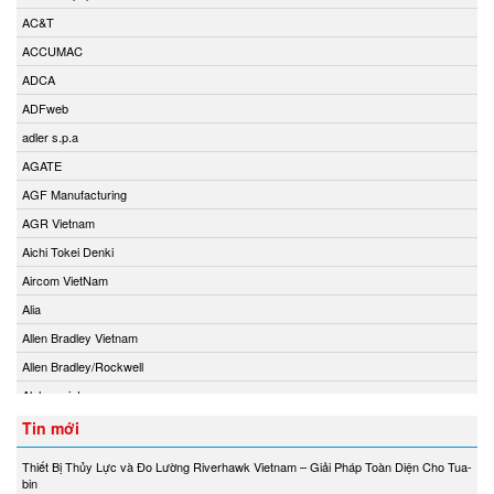
AC&T
ACCUMAC
ADCA
ADFweb
adler s.p.a
AGATE
AGF Manufacturing
AGR Vietnam
Aichi Tokei Denki
Aircom VietNam
Alia
Allen Bradley Vietnam
Allen Bradley/Rockwell
Alphamoisture
Ametek
Tin mới
Amot
Thiết Bị Thủy Lực và Đo Lường Riverhawk Vietnam – Giải Pháp Toàn Diện Cho Tua-
Amphenol Vietnam
bin