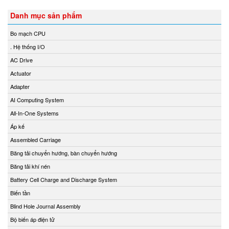
Chemyx Vietnam
Danh mục sản phẩm
Chino
Bo mạch CPU
Chongqing Chuke
. Hệ thống I/O
Chongqing Huaneng
AC Drive
Clake/Fololo
Actuator
COMFILETECH
Adapter
Conductix Wampfler
AI Computing System
Core insight Vietnam
All-In-One Systems
Cosa-Xentaur
Áp kế
Cosel Vietnam
Assembled Carriage
Crowcon
Băng tải chuyển hướng, bàn chuyển hướng
Crydom
Băng tải khí nén
CS-Instruments
Battery Cell Charge and Discharge System
Daito Kogyo
Biến tần
Danfoss
Blind Hole Journal Assembly
DEESYS Việt Nam
Bộ biến áp điện tử
DELTA + ELEKTROGAS