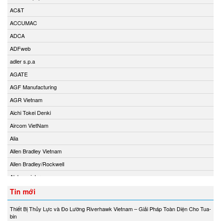
AC&T
ACCUMAC
ADCA
ADFweb
adler s.p.a
AGATE
AGF Manufacturing
AGR Vietnam
Aichi Tokei Denki
Aircom VietNam
Alia
Allen Bradley Vietnam
Allen Bradley/Rockwell
Alphamoisture
Ametek
Tin mới
Amot
Thiết Bị Thủy Lực và Đo Lường Riverhawk Vietnam – Giải Pháp Toàn Diện Cho Tua-
Amphenol Vietnam
bin