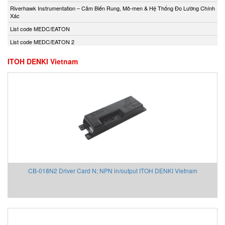
Andony/Nikkiso
Riverhawk Instrumentation – Cảm Biến Rung, Mô-men & Hệ Thống Đo Lường Chính
Xác
Anritsu
List code MEDC/EATON
Apex Dynamics
List code MEDC/EATON 2
Apiste
Apiste
ITOH DENKI Vietnam
APLISENS S.A.
Aquametro
ARISTA
Aryung
As One
Asco Viet Nam
Assalub Vietnam
AT2E Vietnam
CB-018N2 Driver Card N; NPN in/output ITOH DENKI Vietnam
Atos
ATRAX
Auma
AUTEC