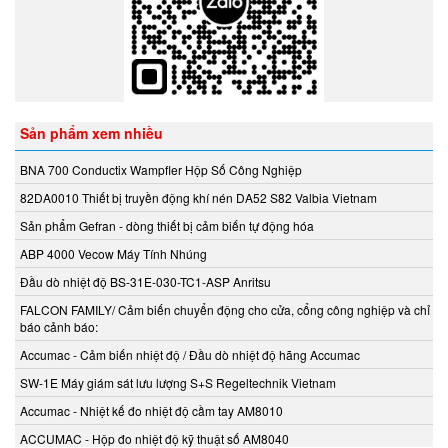
Beta Vietnam
BIFOLD
Bifold (Rotork)
Bihl+wiedemann
Bihl+wiedemann Vietnam
Sản phẩm xem nhiều
Biuged Vietnam
BLH NOBEL
BNA 700 Conductix Wampfler Hộp Số Công Nghiệp
Brecon Vietnam
82DA0010 Thiết bị truyền động khí nén DA52 S82 Valbia Vietnam
Bronkhorst
Sản phẩm Gefran - dòng thiết bị cảm biến tự động hóa
Brook Instrument
ABP 4000 Vecow Máy Tính Nhúng
Brook Instrument Vietnam
Đầu dò nhiệt độ BS-31E-030-TC1-ASP Anritsu
Burkert
FALCON FAMILY/ Cảm biến chuyển động cho cửa, cổng công nghiệp và chỉ
caimi vietnam
báo cảnh báo:
CanNeed
Accumac - Cảm biến nhiệt độ / Đầu dò nhiệt độ hãng Accumac
Celduc
SW-1E Máy giám sát lưu lượng S+S Regeltechnik Vietnam
CENTEC
Accumac - Nhiệt kế đo nhiệt độ cầm tay AM8010
Chalmit
ACCUMAC - Hộp đo nhiệt độ kỹ thuật số AM8040
Checkline