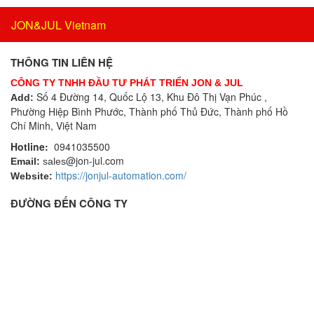
Bộ đo rung cầm tay
ECONEX
Bộ ghi dữ liệu
JON&JUL Vietnam
EGE
Bộ ghi dữ liệu IoT
Elco Holding
Bộ gia nhiệt
THÔNG TIN LIÊN HỆ
Eletro Sensors
Bộ giải mã
Eletta
CÔNG TY TNHH ĐẦU TƯ PHÁT TRIỂN JON & JUL
Bộ giao tiếp công nghiệp
Số 4 Đường 14, Quốc Lộ 13, Khu Đô Thị Vạn Phúc ,
Add:
Elfab
Phường Hiệp Bình Phước, Thành phố Thủ Đức, Thành phố Hồ
Bộ hiển thị
Elster/ Honeywell
Chí Minh, Việt Nam
Bộ khóa cửa
Endress+Hauser
Hotline:
0941035500
Bộ khởi động motor
ENERDOOR
@jon-jul.com
Email:
sales
Bộ khuếch đại
Engler Vietnam
https://jonjul-automation.com/
Website:
Bộ kiểm tra dầu
Enolgas
ĐƯỜNG ĐẾN CÔNG TY
Bộ làm nóng sơ bộ dây
EPCOS Vietnam
Bộ lò xo độc lập
Erhardt-leimer
Bộ lọc
Erichsen Vietnam
Bộ phận cắt vật liệu
Etatronds Việt Nam
Bộ phát không dây
Euchner
Bộ phát rung và bộ điều hòa tín hiệu
Eurotherm
Bộ thông gió và sửi ấm