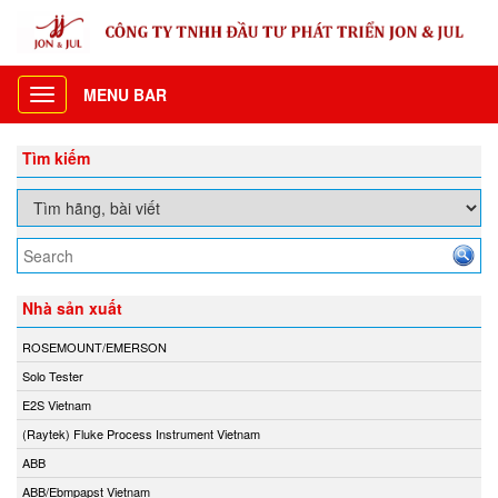
MENU BAR
Toggle
navigation
Tìm kiếm
Nhà sản xuất
ROSEMOUNT/EMERSON
Solo Tester
E2S Vietnam
(Raytek) Fluke Process Instrument Vietnam
ABB
ABB/Ebmpapst Vietnam