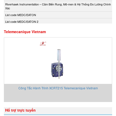
Andony/Nikkiso
Riverhawk Instrumentation – Cảm Biến Rung, Mô-men & Hệ Thống Đo Lường Chính
Xác
Anritsu
List code MEDC/EATON
Apex Dynamics
List code MEDC/EATON 2
Apiste
Apiste
Telemecanique Vietnam
APLISENS S.A.
Aquametro
ARISTA
Aryung
As One
Asco Viet Nam
Assalub Vietnam
AT2E Vietnam
Công Tắc Hành Trình XCRT215 Telemecanique Vietnam
Atos
ATRAX
Auma
Hổ trợ trực tuyến
AUTEC