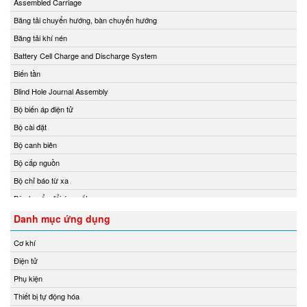
Assembled Carriage
Chemyx Vietnam
Băng tải chuyển hướng, bàn chuyển hướng
Chino
Băng tải khí nén
Chongqing Chuke
Battery Cell Charge and Discharge System
Chongqing Huaneng
Biến tần
Clake/Fololo
Blind Hole Journal Assembly
COMFILETECH
Bộ biến áp điện tử
Conductix Wampfler
Bộ cài đặt
Core insight Vietnam
Bộ canh biên
Cosa-Xentaur
Bộ cấp nguồn
Cosel Vietnam
Bộ chỉ báo từ xa
Crowcon
Bộ chuyển đổi áp suất
Crydom
Bộ chuyển đổi nhiệt độ
Danh mục ứng dụng
CS-Instruments
Bộ chuyển đổi tín hiệu
Cơ khí
Daito Kogyo
Bộ chuyển mạch
Điện tử
Danfoss
Bộ chuyển mạch ống
Phụ kiện
DEESYS Việt Nam
Bộ điều chỉnh áp suất và điều tốc
Thiết bị tự động hóa
DELTA + ELEKTROGAS
Bộ điều khiển