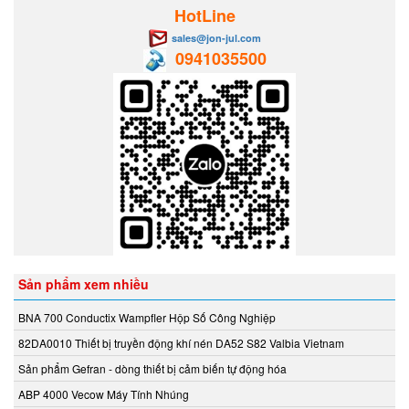
Aventics/Emerson
HotLine
B&C Electronics Vietnam
sales@jon-jul.com
0941035500
B.E.STAT Vietnam
Balluff VietNam
Bar-gmbh
Barksdale Vietnam
Bauer Gear Motor
Baumer
Baumuller
BCS
BCS Italia Srl
BEA SENSORS
Sản phẩm xem nhiều
Beckhoff Vietnam
Bei Sensor
BNA 700 Conductix Wampfler Hộp Số Công Nghiệp
Bently Nevada
82DA0010 Thiết bị truyền động khí nén DA52 S82 Valbia Vietnam
Bernstein
Sản phẩm Gefran - dòng thiết bị cảm biến tự động hóa
Berthold
ABP 4000 Vecow Máy Tính Nhúng