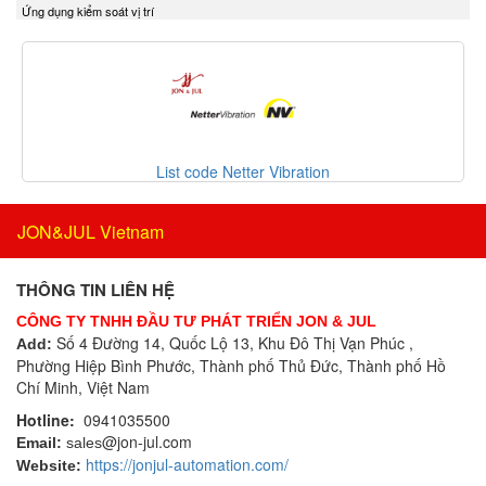
Ứng dụng kiểm soát vị trí
Delta Ohm
Bộ điều khiển áp suất
Delta Sensor
Bộ điều khiển lưu lượng
Deublin
Bộ điều khiển nhiệt độ
DIAS Vietnam
Bộ điều nhiệt
DIN.AL S.r.L
Bộ định tuyến
Dinel
Bộ định vị thông minh
List code Netter Vibration
Dittmer Vietnam
Bộ đo rung cầm tay
DIXON VALVE
Bộ ghi dữ liệu
JON&JUL Vietnam
DOLD Vietnam
Bộ ghi dữ liệu IoT
DRESSER UTILITY SOLUTIONS
Bộ gia nhiệt
THÔNG TIN LIÊN HỆ
Dumore solenoids
Bộ giải mã
CÔNG TY TNHH ĐẦU TƯ PHÁT TRIỂN JON & JUL
Dungs
Bộ giao tiếp công nghiệp
Số 4 Đường 14, Quốc Lộ 13, Khu Đô Thị Vạn Phúc ,
Add:
DURAG
Phường Hiệp Bình Phước, Thành phố Thủ Đức, Thành phố Hồ
Bộ hiển thị
Dwyer
Chí Minh, Việt Nam
Bộ khóa cửa
Dynisco
Hotline:
0941035500
Bộ khởi động motor
@jon-jul.com
E+H
Email:
sales
Bộ khuếch đại
https://jonjul-automation.com/
Website:
EBMPAPST
Bộ kiểm tra dầu