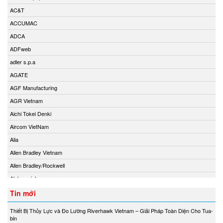
AC&T
ACCUMAC
ADCA
ADFweb
adler s.p.a
AGATE
AGF Manufacturing
AGR Vietnam
Aichi Tokei Denki
Aircom VietNam
Alia
Allen Bradley Vietnam
Allen Bradley/Rockwell
Alphamoisture
Ametek
Tin mới
Amot
Thiết Bị Thủy Lực và Đo Lường Riverhawk Vietnam – Giải Pháp Toàn Diện Cho Tua-
Amphenol Vietnam
bin