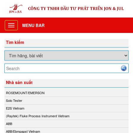
MENU BAR
Toggle
navigation
Tìm kiếm
Nhà sản xuất
ROSEMOUNT/EMERSON
Solo Tester
E2S Vietnam
(Raytek) Fluke Process Instrument Vietnam
ABB
ABB/Ebmpapst Vietnam