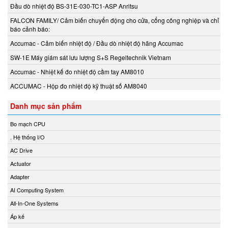
Beta Vietnam
Đầu dò nhiệt độ BS-31E-030-TC1-ASP Anritsu
BIFOLD
FALCON FAMILY/ Cảm biến chuyển động cho cửa, cổng công nghiệp và chỉ
Bifold (Rotork)
báo cảnh báo:
Bihl+wiedemann
Accumac - Cảm biến nhiệt độ / Đầu dò nhiệt độ hãng Accumac
Bihl+wiedemann Vietnam
SW-1E Máy giám sát lưu lượng S+S Regeltechnik Vietnam
Biuged Vietnam
Accumac - Nhiệt kế đo nhiệt độ cầm tay AM8010
BLH NOBEL
ACCUMAC - Hộp đo nhiệt độ kỹ thuật số AM8040
Brecon Vietnam
Danh mục sản phẩm
Bronkhorst
Brook Instrument
Bo mạch CPU
Brook Instrument Vietnam
. Hệ thống I/O
Burkert
AC Drive
caimi vietnam
Actuator
CanNeed
Adapter
Celduc
AI Computing System
CENTEC
All-In-One Systems
Chalmit
Áp kế
Checkline