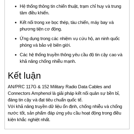
Hệ thống thông tin chiến thuật, trạm chỉ huy và trung
Fossil
tâm điều khiển.
FPZ
Kết nối trong xe bọc thép, tàu chiến, máy bay và
Fuji Electric
phương tiện cơ động.
Fujikura
Gazex
Ứng dụng trong các nhiệm vụ cứu hộ, an ninh quốc
phòng và bảo vệ biên giới.
Gefran
Gefran VietNam
Các hệ thống truyền thông yêu cầu độ tin cậy cao và
khả năng chống nhiễu mạnh.
Gems Sensors Vietnam
Gemu
Kết luận
GEOKON
Georg Fischer
AN/PRC 117G & 152 Military Radio Data Cables and
Gessmann
Connectors Amphenol là giải pháp kết nối quân sự bền bỉ,
đáng tin cậy và đạt tiêu chuẩn quốc tế.
GESTRA Vietnam
Với khả năng truyền dữ liệu ổn định, chống nhiễu và chống
GF
nước tốt, sản phẩm đáp ứng yêu cầu hoạt động trong điều
Gill Instruments
kiện khắc nghiệt nhất.
Gimax
Ginice