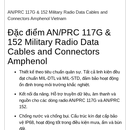
Delta Ohm
AN/PRC 117G & 152 Military Radio Data Cables and
Delta Sensor
Connectors Amphenol Vietnam
Deublin
DIAS Vietnam
Đặc điểm AN/PRC 117G &
DIN.AL S.r.L
152 Military Radio Data
Dinel
Cables and Connectors
Dittmer Vietnam
DIXON VALVE
Amphenol
DOLD Vietnam
Thiết kế theo tiêu chuẩn quân sự. Tất cả linh kiện đều
DRESSER UTILITY SOLUTIONS
đạt chuẩn MIL-DTL và MIL-STD, đảm bảo hoạt động
Dumore solenoids
ổn định trong môi trường khắc nghiệt.
Dungs
Kết nối đa năng. Hỗ trợ truyền dữ liệu, âm thanh và
DURAG
nguồn cho các dòng radio AN/PRC 117G và AN/PRC
Dwyer
152.
Dynisco
Chống nước và chống bụi. Cấu trúc kín đạt cấp bảo
E+H
vệ IP68, hoạt động tốt trong điều kiện mưa, ẩm và bùn
EBMPAPST
đất.