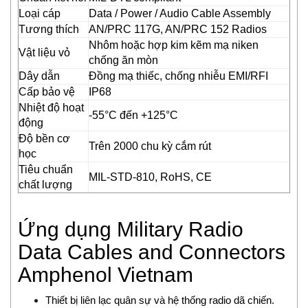
Eurovent
Loại cáp
Data / Power / Audio Cable Assembly
EXOR
Tương thích
AN/PRC 117G, AN/PRC 152 Radios
EY
Nhôm hoặc hợp kim kẽm mạ niken
Vật liệu vỏ
EYC Tech
chống ăn mòn
FAIRCHILD
Dây dẫn
Đồng mạ thiếc, chống nhiễu EMI/RFI
Cấp bảo vệ
IP68
FANOX
Nhiệt độ hoạt
Festo Vietnam
-55°C đến +125°C
động
Finetek
Độ bền cơ
Firetrol Vietnam
Trên 2000 chu kỳ cắm rút
học
Fischer
Tiêu chuẩn
MIL-STD-810, RoHS, CE
Fisher-Emerson
chất lượng
Flender
Flir
Ứng dụng Military Radio
FLIR
Data Cables and Connectors
Flowline Vietnam
Amphenol Vietnam
FLOWMETER
Fluke Process Instrument
Thiết bị liên lạc quân sự và hệ thống radio dã chiến.
FMS Vietnam