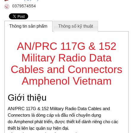
Beta Vietnam
0379574554
BIFOLD
Bifold (Rotork)
Bihl+wiedemann
Thông tin sản phẩm
Thông số kỹ thuật
Bihl+wiedemann Vietnam
Biuged Vietnam
AN/PRC 117G & 152
BLH NOBEL
Military Radio Data
Brecon Vietnam
Bronkhorst
Cables and Connectors
Brook Instrument
Amphenol Vietnam
Brook Instrument Vietnam
Burkert
caimi vietnam
Giới thiệu
CanNeed
AN/PRC 117G & 152 Military Radio Data Cables and
Celduc
Connectors là dòng cáp và đầu nối chuyên dụng
CENTEC
do Amphenol phát triển, được thiết kế dành riêng cho các
Chalmit
thiết bị liên lạc quân sự hiện đại.
Checkline