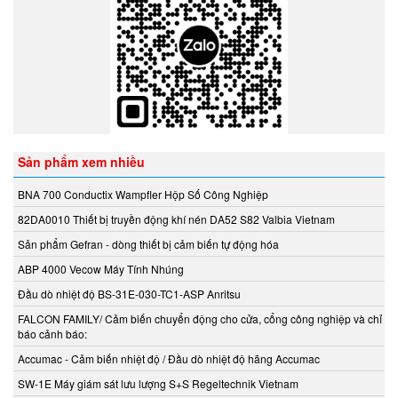
Kendrion
KestrelMet
Kikusui
Kimo
Kinetrol
Kinetrol
Sản phẩm xem nhiều
Klay Instruments B.V
KNF
BNA 700 Conductix Wampfler Hộp Số Công Nghiệp
KNTEC
82DA0010 Thiết bị truyền động khí nén DA52 S82 Valbia Vietnam
Koehler instrument Vietnam
Sản phẩm Gefran - dòng thiết bị cảm biến tự động hóa
KOFLOC
ABP 4000 Vecow Máy Tính Nhúng
Koganei
Đầu dò nhiệt độ BS-31E-030-TC1-ASP Anritsu
KRAL Pumps
FALCON FAMILY/ Cảm biến chuyển động cho cửa, cổng công nghiệp và chỉ
Kroeplin Việt nam
báo cảnh báo:
Krohne
Accumac - Cảm biến nhiệt độ / Đầu dò nhiệt độ hãng Accumac
Kromschröder
SW-1E Máy giám sát lưu lượng S+S Regeltechnik Vietnam
KSR Kuebler