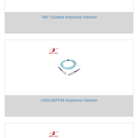
HOHNER AUTOMAZIONE SRL
HONEYWELL
180° Clocked Amphenol Vietnam
Honsberg
Hoyer motor
Huebner Giessen
Hydac
Hydrotechnik Vietnam
IAI America
Ideal Vacuum
IDEM SAFETY VIETNAM
IFM
IME
IMET Việt Nam
100G QSFP28 Amphenol Vietnam
IMI Maxseal/ Norgren
IMO Sensor (MICRO DETECTORS)
Inelta Vietnam
Intensiv-Filter Vietnam