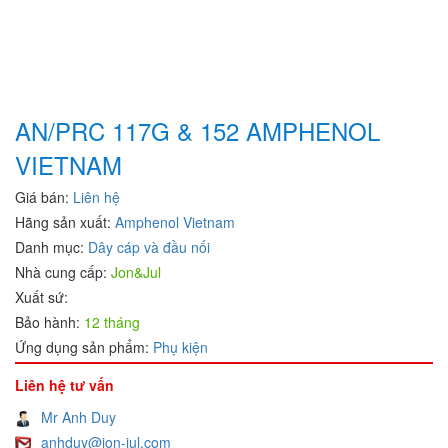
Aventics/Emerson
B&C Electronics Vietnam
B.E.STAT Vietnam
Balluff VietNam
Bar-gmbh
AN/PRC 117G & 152 AMPHENOL
Barksdale Vietnam
VIETNAM
Bauer Gear Motor
Baumer
Giá bán:
Liên hệ
Baumuller
Hãng sản xuất:
Amphenol Vietnam
BCS
Danh mục:
Dây cáp và đầu nối
BCS Italia Srl
Nhà cung cấp:
Jon&Jul
BEA SENSORS
Xuất sứ:
Bảo hành:
Beckhoff Vietnam
12 tháng
Ứng dụng sản phẩm:
Phụ kiện
Bei Sensor
Bently Nevada
Liên hệ tư vấn
Bernstein
Mr Anh Duy
Berthold
anhduy@jon-jul.com