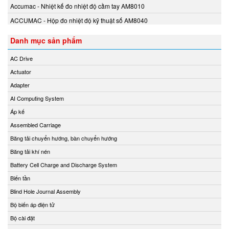
Accumac - Nhiệt kế đo nhiệt độ cầm tay AM8010
KwangJin Vietnam
ACCUMAC - Hộp đo nhiệt độ kỹ thuật số AM8040
Kyungjin Blower
Laurel Vietnam
Danh mục sản phẩm
Lechler
AC Drive
LEM
Actuator
Lenord Bauer
Adapter
LEUZE
AI Computing System
Lika Vietnam
Áp kế
Lincoln/ SKF
Assembled Carriage
Lorric
Băng tải chuyển hướng, bàn chuyển hướng
Lufft
Băng tải khí nén
Lumel
Battery Cell Charge and Discharge System
M&C TechGroup Vietnam
Biến tần
MACFUGE Vietnam
Blind Hole Journal Assembly
Magmotor
Bộ biến áp điện tử
MAGTROL
Bộ cài đặt
MAIWE