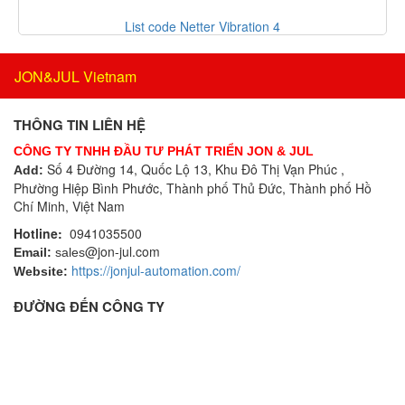
Meteocontrol
Bộ ghi dữ liệu IoT
List code Netter Vibration 4
Metrix
Bộ gia nhiệt
Michell Instrument
Bộ giải mã
JON&JUL Vietnam
MICRO-EPSILON Vietnam
Bộ giao tiếp công nghiệp
Micropack
Bộ hiển thị
THÔNG TIN LIÊN HỆ
Microsens Vietnam
Bộ khóa cửa
Mikipulley
CÔNG TY TNHH ĐẦU TƯ PHÁT TRIỂN JON & JUL
Bộ khởi động motor
Số 4 Đường 14, Quốc Lộ 13, Khu Đô Thị Vạn Phúc ,
Add:
Milesight
Phường Hiệp Bình Phước, Thành phố Thủ Đức, Thành phố Hồ
Bộ khuếch đại
Minco
Chí Minh, Việt Nam
Bộ kiểm tra dầu
Minilec Vietnam
Hotline:
0941035500
Bộ làm nóng sơ bộ dây
Mitsubishi
@jon-jul.com
Email:
sales
Bộ lò xo độc lập
MLS LANNY GMbH
https://jonjul-automation.com/
Website:
Bộ lọc
Mollet
ĐƯỜNG ĐẾN CÔNG TY
Bộ phận cắt vật liệu
MOOG
Bộ phát không dây
Moore Vietnam
Bộ phát rung và bộ điều hòa tín hiệu
Mothertool
Bộ thông gió và sửi ấm
Motovario
Bộ truyền áp suất