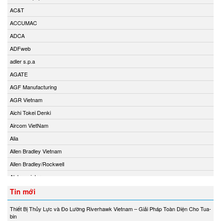
AC&T
ACCUMAC
ADCA
ADFweb
adler s.p.a
AGATE
AGF Manufacturing
AGR Vietnam
Aichi Tokei Denki
Aircom VietNam
Alia
Allen Bradley Vietnam
Allen Bradley/Rockwell
Alphamoisture
Ametek
Tin mới
Amot
Thiết Bị Thủy Lực và Đo Lường Riverhawk Vietnam – Giải Pháp Toàn Diện Cho Tua-
Amphenol Vietnam
bin