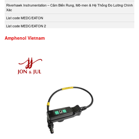
Andony/Nikkiso
Riverhawk Instrumentation – Cảm Biến Rung, Mô-men & Hệ Thống Đo Lường Chính
Xác
Anritsu
List code MEDC/EATON
Apex Dynamics
List code MEDC/EATON 2
Apiste
Apiste
Amphenol Vietnam
APLISENS S.A.
Aquametro
ARISTA
Aryung
As One
Asco Viet Nam
Assalub Vietnam
AT2E Vietnam
Atos
ATRAX
Auma
AUTEC