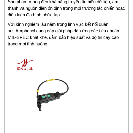
Sản phẩm mang đến khả năng truyền tín hiệu dữ liệu, âm
Chemyx Vietnam
thanh và nguồn điện ổn định trong môi trường tác chiến hoặc
Chino
điều kiện địa hình phức tạp.
Chongqing Chuke
Với kinh nghiệm lâu năm trong lĩnh vực kết nối quân
Chongqing Huaneng
sự, Amphenol cung cấp giải pháp đáp ứng các tiêu chuẩn
MIL-SPEC khắt khe, đảm bảo hiệu suất và độ tin cậy cao
Clake/Fololo
trong mọi tình huống.
COMFILETECH
Conductix Wampfler
Core insight Vietnam
Cosa-Xentaur
Cosel Vietnam
Crowcon
Crydom
CS-Instruments
Daito Kogyo
Danfoss
DEESYS Việt Nam
DELTA + ELEKTROGAS