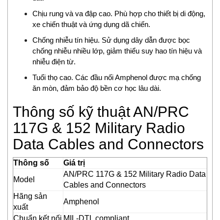
ECONEX
Chịu rung và va đập cao. Phù hợp cho thiết bị di động,
EGE
xe chiến thuật và ứng dụng dã chiến.
Elco Holding
Chống nhiễu tín hiệu. Sử dụng dây dẫn được bọc
Eletro Sensors
chống nhiễu nhiều lớp, giảm thiểu suy hao tín hiệu và
Eletta
nhiễu điện từ.
Elfab
Tuổi thọ cao. Các đầu nối Amphenol được mạ chống
Elster/ Honeywell
ăn mòn, đảm bảo độ bền cơ học lâu dài.
Endress+Hauser
ENERDOOR
Thông số kỹ thuật AN/PRC
Engler Vietnam
117G & 152 Military Radio
Enolgas
Data Cables and Connectors
EPCOS Vietnam
Erhardt-leimer
Thông số
Giá trị
Erichsen Vietnam
AN/PRC 117G & 152 Military Radio Data
Model
Etatronds Việt Nam
Cables and Connectors
Hãng sản
Euchner
Amphenol
xuất
Eurotherm
Chuẩn kết nối
MIL-DTL compliant