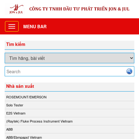
MENU BAR
Toggle
navigation
Tìm kiếm
Nhà sản xuất
ROSEMOUNT/EMERSON
Solo Tester
E2S Vietnam
(Raytek) Fluke Process Instrument Vietnam
ABB
ABB/Ebmpapst Vietnam