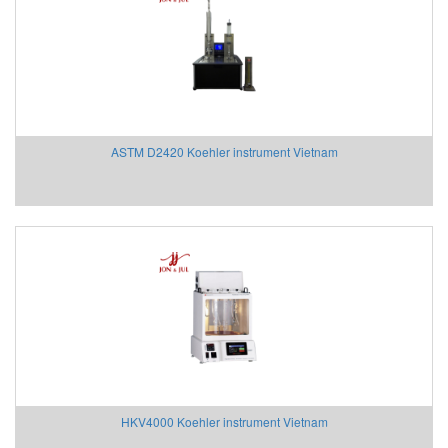
Givi Misure Vietnam
GMW
GPI-Gurley Precision Instruments
GREYSTONE
Grundfos
Hach VietNam
ASTM D2420 Koehler instrument Vietnam
Halstrup
HANMI
HANS-SCHMDT Việt Nam
Hans-Schmidt
Hantek
Headline Filters
Heidenhain Vietnam
Hepcomotion
Hertz Kompressoren Vietnam
HILSCHER Vietnam
HKV4000 Koehler instrument Vietnam
HMS