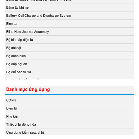
KSR Kuebler
Băng tải khí nén
KwangJin Vietnam
Battery Cell Charge and Discharge System
Kyungjin Blower
Biến tần
Laurel Vietnam
Blind Hole Journal Assembly
Lechler
Bộ biến áp điện tử
LEM
Bộ cài đặt
Lenord Bauer
Bộ canh biên
LEUZE
Bộ cấp nguồn
Lika Vietnam
Bộ chỉ báo từ xa
Lincoln/ SKF
Bộ chuyển đổi áp suất
Lorric
Bộ chuyển đổi nhiệt độ
Danh mục ứng dụng
Lufft
Bộ chuyển đổi tín hiệu
Cơ khí
Lumel
Bộ chuyển mạch
Điện tử
M&C TechGroup Vietnam
Bộ chuyển mạch ống
Phụ kiện
M.C.MILLER VIETNAM
Bộ điều chỉnh áp suất và điều tốc
Thiết bị tự động hóa
MACFUGE Vietnam
Bộ điều khiển
Ứng dụng kiểm soát vị trí
Magmotor
Bộ điều khiển áp suất