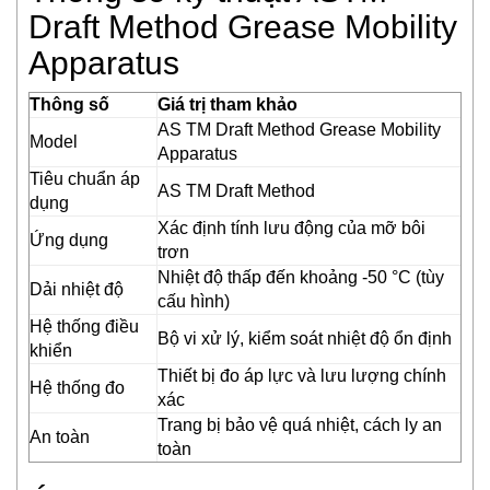
ECONEX
Draft Method Grease Mobility
EGE
Apparatus
Elco Holding
Eletro Sensors
Thông số
Giá trị tham khảo
Eletta
AS TM Draft Method Grease Mobility
Model
Elfab
Apparatus
Tiêu chuẩn áp
Elster/ Honeywell
AS TM Draft Method
dụng
Endress+Hauser
Xác định tính lưu động của mỡ bôi
ENERDOOR
Ứng dụng
trơn
Engler Vietnam
Nhiệt độ thấp đến khoảng -50 °C (tùy
Dải nhiệt độ
Enolgas
cấu hình)
EPCOS Vietnam
Hệ thống điều
Bộ vi xử lý, kiểm soát nhiệt độ ổn định
khiển
Erhardt-leimer
Thiết bị đo áp lực và lưu lượng chính
Erichsen Vietnam
Hệ thống đo
xác
Etatronds Việt Nam
Trang bị bảo vệ quá nhiệt, cách ly an
An toàn
Euchner
toàn
Eurotherm