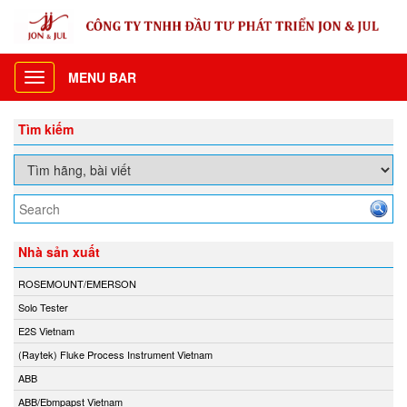
MENU BAR
Toggle
navigation
Tìm kiếm
Nhà sản xuất
ROSEMOUNT/EMERSON
Solo Tester
E2S Vietnam
(Raytek) Fluke Process Instrument Vietnam
ABB
ABB/Ebmpapst Vietnam