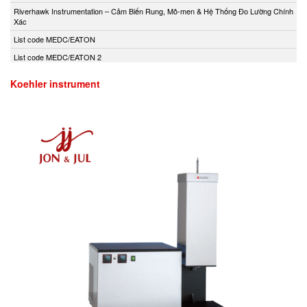
Andony/Nikkiso
Riverhawk Instrumentation – Cảm Biến Rung, Mô-men & Hệ Thống Đo Lường Chính
Xác
Anritsu
List code MEDC/EATON
Apex Dynamics
List code MEDC/EATON 2
Apiste
Apiste
Koehler instrument
APLISENS S.A.
Aquametro
ARISTA
Aryung
As One
Asco Viet Nam
Assalub Vietnam
AT2E Vietnam
Atos
ATRAX
Auma
AUTEC