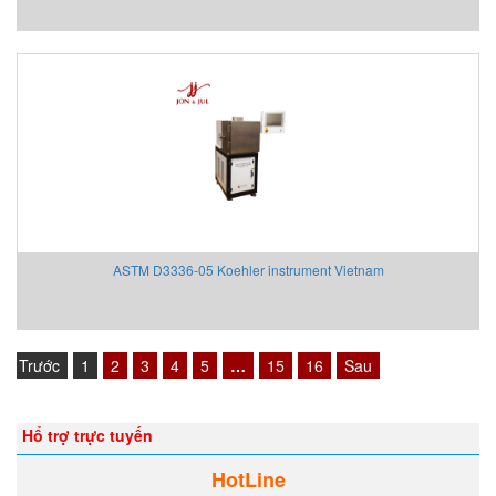
HOHNER AUTOMAZIONE SRL
HONEYWELL
Honsberg
Hoyer motor
Huebner Giessen
Hydac
Hydrotechnik Vietnam
IAI America
Ideal Vacuum
ASTM D3336-05 Koehler instrument Vietnam
IDEM SAFETY VIETNAM
IFM
IME
IMET Việt Nam
Trước
1
2
3
4
5
…
15
16
Sau
IMI Maxseal/ Norgren
IMO Sensor (MICRO DETECTORS)
Hổ trợ trực tuyến
INDEL AG VIETNAM
Inelta Vietnam
HotLine