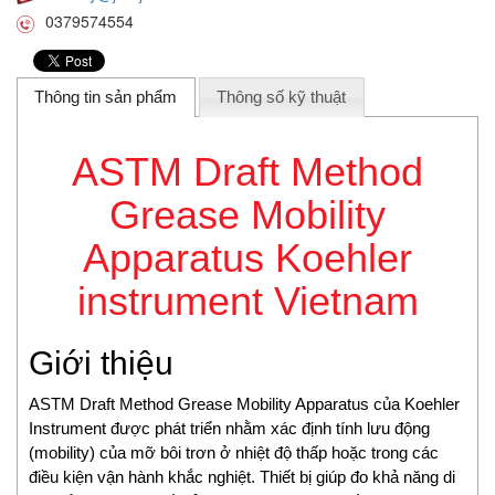
Beta Vietnam
0379574554
BIFOLD
Bifold (Rotork)
Bihl+wiedemann
Thông tin sản phẩm
Thông số kỹ thuật
Bihl+wiedemann Vietnam
Biuged Vietnam
ASTM Draft Method
BLH NOBEL
Grease Mobility
Brecon Vietnam
Bronkhorst
Apparatus Koehler
Brook Instrument
instrument Vietnam
Brook Instrument Vietnam
Burkert
caimi vietnam
Giới thiệu
CanNeed
ASTM Draft Method Grease Mobility Apparatus của Koehler
Celduc
Instrument được phát triển nhằm xác định tính lưu động
CENTEC
(mobility) của mỡ bôi trơn ở nhiệt độ thấp hoặc trong các
Chalmit
điều kiện vận hành khắc nghiệt. Thiết bị giúp đo khả năng di
Checkline