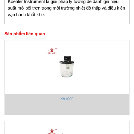
Koehler Instrument là giải pháp lý tưởng để đánh giá hiệu
Fossil
suất mỡ bôi trơn trong môi trường nhiệt độ thấp và điều kiện
vận hành khắt khe.
FPZ
Fuji Electric
Fujikura
Sản phẩm liên quan
Gazex
Gefran
Gefran VietNam
Gems Sensors Vietnam
Gemu
GEOKON
Georg Fischer
Gessmann
KV1000
GESTRA Vietnam
GF
Gill Instruments
Gimax
Ginice