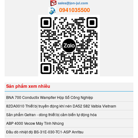
Intensiv-Filter Vietnam
sales@jon-jul.com
0941035500
INTERKING
INTORQ
IPF
IRD
ITAL Sensor
ITOH DENKI
ITOH DENKI Vietnam
I-Tork Electric
JAB
Jeico
Sản phẩm xem nhiều
JENCO
BNA 700 Conductix Wampfler Hộp Số Công Nghiệp
JM
82DA0010 Thiết bị truyền động khí nén DA52 S82 Valbia Vietnam
JM Concept
Josef Kihlberg Vietnam
Sản phẩm Gefran - dòng thiết bị cảm biến tự động hóa
JS Valve Vietnam
ABP 4000 Vecow Máy Tính Nhúng
Kansai
Đầu dò nhiệt độ BS-31E-030-TC1-ASP Anritsu
Katronic