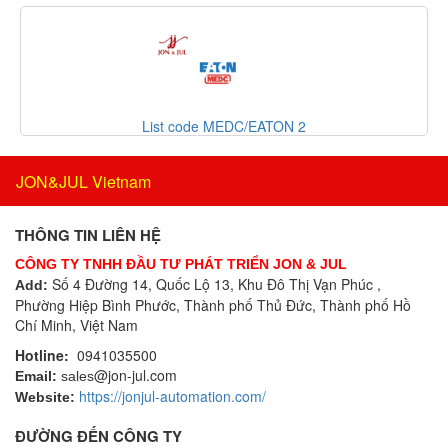
MAGTROL
Bộ điều khiển lưu lượng
MAIWE
Bộ điều khiển nhiệt độ
MANUFLO
Bộ điều nhiệt
Mark-10
Bộ định tuyến
Mark-10 Vietnam
Bộ định vị thông minh
ode MEDC/EATON 2
List code Net
Martin
Bộ đo rung cầm tay
Matsui VietNam
Bộ ghi dữ liệu
JON&JUL Vietnam
Matsushima
Bộ ghi dữ liệu IoT
Matsushima
Bộ gia nhiệt
THÔNG TIN LIÊN HỆ
Max-air
Bộ giải mã
CÔNG TY TNHH ĐẦU TƯ PHÁT TRIỂN JON & JUL
Maxcess/ Tidland
Bộ giao tiếp công nghiệp
Số 4 Đường 14, Quốc Lộ 13, Khu Đô Thị Vạn Phúc ,
Add:
MB CONNECT LINE
Phường Hiệp Bình Phước, Thành phố Thủ Đức, Thành phố Hồ
Bộ hiển thị
Chí Minh, Việt Nam
MDEXX Vietnam
Bộ khóa cửa
MEGGIT
Hotline:
0941035500
Bộ khởi động motor
@jon-jul.com
Email:
sales
Mehrer
Bộ khuếch đại
https://jonjul-automation.com/
Website:
Meinberg
Bộ kiểm tra dầu
Mekasentron
ĐƯỜNG ĐẾN CÔNG TY
Bộ làm nóng sơ bộ dây