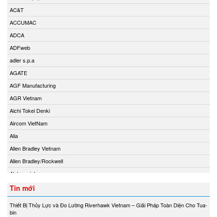
AC&T
ACCUMAC
ADCA
ADFweb
adler s.p.a
AGATE
AGF Manufacturing
AGR Vietnam
Aichi Tokei Denki
Aircom VietNam
Alia
Allen Bradley Vietnam
Allen Bradley/Rockwell
Alphamoisture
Ametek
Tin mới
Amot
Thiết Bị Thủy Lực và Đo Lường Riverhawk Vietnam – Giải Pháp Toàn Diện Cho Tua-
Amphenol Vietnam
bin