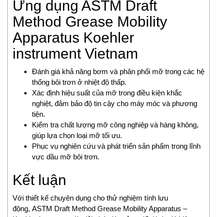
Ứng dụng ASTM Draft
Eurovent
EXOR
Method Grease Mobility
EY
Apparatus Koehler
EYC Tech
instrument Vietnam
FAIRCHILD
FANOX
Đánh giá khả năng bơm và phân phối mỡ trong các hệ
Festo Vietnam
thống bôi trơn ở nhiệt độ thấp.
Finetek
Xác định hiệu suất của mỡ trong điều kiện khắc
Firetrol Vietnam
nghiệt, đảm bảo độ tin cậy cho máy móc và phương
tiện.
Fischer
Kiểm tra chất lượng mỡ công nghiệp và hàng không,
Fisher-Emerson
giúp lựa chọn loại mỡ tối ưu.
Flender
Phục vụ nghiên cứu và phát triển sản phẩm trong lĩnh
Flir
vực dầu mỡ bôi trơn.
FLIR
Kết luận
Flowline Vietnam
FLOWMETER
Với thiết kế chuyên dụng cho thử nghiệm tính lưu
Fluke Process Instrument
động, ASTM Draft Method Grease Mobility Apparatus –
FMS Vietnam