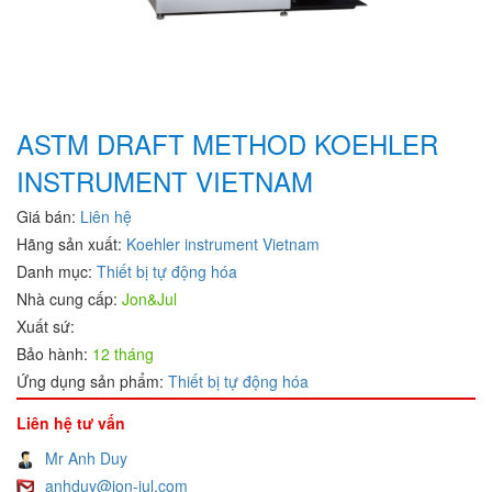
Aventics/Emerson
B&C Electronics Vietnam
B.E.STAT Vietnam
Balluff VietNam
Bar-gmbh
ASTM DRAFT METHOD KOEHLER
Barksdale Vietnam
INSTRUMENT VIETNAM
Bauer Gear Motor
Baumer
Giá bán:
Liên hệ
Baumuller
Hãng sản xuất:
Koehler instrument Vietnam
BCS
Danh mục:
Thiết bị tự động hóa
BCS Italia Srl
Nhà cung cấp:
Jon&Jul
BEA SENSORS
Xuất sứ:
Bảo hành:
Beckhoff Vietnam
12 tháng
Ứng dụng sản phẩm:
Thiết bị tự động hóa
Bei Sensor
Bently Nevada
Liên hệ tư vấn
Bernstein
Mr Anh Duy
Berthold
anhduy@jon-jul.com