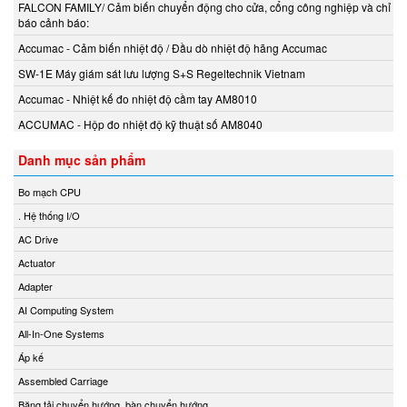
FALCON FAMILY/ Cảm biến chuyển động cho cửa, cổng công nghiệp và chỉ
báo cảnh báo:
Keller
Kendrion
Accumac - Cảm biến nhiệt độ / Đầu dò nhiệt độ hãng Accumac
KestrelMet
SW-1E Máy giám sát lưu lượng S+S Regeltechnik Vietnam
Kikusui
Accumac - Nhiệt kế đo nhiệt độ cầm tay AM8010
Kimo
ACCUMAC - Hộp đo nhiệt độ kỹ thuật số AM8040
Kinetrol
Danh mục sản phẩm
Kinetrol
Klay Instruments B.V
Bo mạch CPU
KNF
. Hệ thống I/O
KNTEC
AC Drive
Koehler instrument Vietnam
Actuator
KOFLOC
Adapter
Koganei
AI Computing System
KRAL Pumps
All-In-One Systems
Kroeplin Việt nam
Áp kế
Krohne
Assembled Carriage
Kromschröder
Băng tải chuyển hướng, bàn chuyển hướng