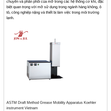
chuyển và phân phối của mỡ trong các hệ thống cơ khí, đặc
Chemyx Vietnam
biệt quan trọng với mỡ sử dụng trong ngành hàng không, ô
Chino
tô, công nghiệp nặng và thiết bị làm việc trong môi trường
lạnh.
Chongqing Chuke
Chongqing Huaneng
Clake/Fololo
COMFILETECH
Conductix Wampfler
Core insight Vietnam
Cosa-Xentaur
Cosel Vietnam
Crowcon
Crydom
CS-Instruments
Daito Kogyo
Danfoss
DEESYS Việt Nam
ASTM Draft Method Grease Mobility Apparatus Koehler
instrument Vietnam
DELTA + ELEKTROGAS