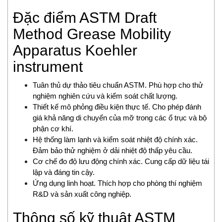
Delta Ohm
Đặc điểm ASTM Draft
Delta Sensor
Method Grease Mobility
Deublin
Apparatus Koehler
DIAS Vietnam
DIN.AL S.r.L
instrument
Dinel
Tuân thủ dự thảo tiêu chuẩn ASTM. Phù hợp cho thử
Dittmer Vietnam
nghiệm nghiên cứu và kiểm soát chất lượng.
DIXON VALVE
Thiết kế mô phỏng điều kiện thực tế. Cho phép đánh
DOLD Vietnam
giá khả năng di chuyển của mỡ trong các ổ trục và bộ
DRESSER UTILITY SOLUTIONS
phận cơ khí.
Dumore solenoids
Hệ thống làm lạnh và kiểm soát nhiệt độ chính xác.
Dungs
Đảm bảo thử nghiệm ở dải nhiệt độ thấp yêu cầu.
Cơ chế đo độ lưu động chính xác. Cung cấp dữ liệu tái
DURAG
lập và đáng tin cậy.
Dwyer
Ứng dụng linh hoạt. Thích hợp cho phòng thí nghiệm
Dynisco
R&D và sản xuất công nghiệp.
E+H
Thông số kỹ thuật ASTM
EBMPAPST