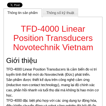
Beta Vietnam
BIFOLD
Thông tin sản phẩm
Thông số kỹ thuật
Bifold (Rotork)
Bihl+wiedemann
Bihl+wiedemann Vietnam
TFD-4000 Linear
Biuged Vietnam
Position Transducers
BLH NOBEL
Brecon Vietnam
Novotechnik Vietnam
Bronkhorst
Brook Instrument
Giới thiệu
Brook Instrument Vietnam
Burkert
TFD-4000 Linear Position Transducers là cảm biến đo vị trí
caimi vietnam
tuyến tính thế hệ mới do Novotechnik (Đức) phát triển.
Sản phẩm được thiết kế dựa trên công nghệ cảm ứng
CanNeed
(inductive non-contact technology), mang lại độ chính xác
Celduc
cao, phản hồi nhanh và tuổi thọ dài mà không bị hao mòn cơ
CENTEC
học.
Chalmit
TFD-4000 đặc biệt phù hợp với các ứng dụng tự động hóa,
Checkline
điều khiển chuyển động và robot công nghiệp đòi hỏi độ ổn