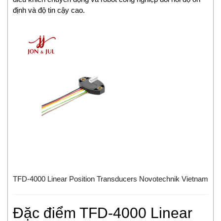
định và độ tin cậy cao.
Chemyx Vietnam
Chino
Chongqing Chuke
Chongqing Huaneng
Clake/Fololo
COMFILETECH
Conductix Wampfler
Core insight Vietnam
Cosa-Xentaur
Cosel Vietnam
Crowcon
Crydom
CS-Instruments
Daito Kogyo
TFD-4000 Linear Position Transducers Novotechnik Vietnam
Danfoss
DEESYS Việt Nam
Đặc điểm TFD-4000 Linear
DELTA + ELEKTROGAS