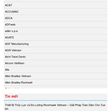
AC&T
ACCUMAC
ADCA
ADFweb
adler s.p.a
AGATE
AGF Manufacturing
AGR Vietnam
Aichi Tokei Denki
Aircom VietNam
Alia
Allen Bradley Vietnam
Allen Bradley/Rockwell
Alphamoisture
Ametek
Tin mới
Amot
Thiết Bị Thủy Lực và Đo Lường Riverhawk Vietnam – Giải Pháp Toàn Diện Cho Tua-
Amphenol Vietnam
bin