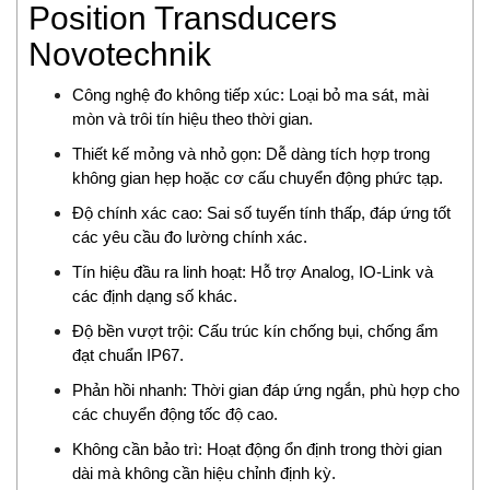
Position Transducers
Delta Ohm
Novotechnik
Delta Sensor
Deublin
Công nghệ đo không tiếp xúc: Loại bỏ ma sát, mài
DIAS Vietnam
mòn và trôi tín hiệu theo thời gian.
DIN.AL S.r.L
Thiết kế mỏng và nhỏ gọn: Dễ dàng tích hợp trong
Dinel
không gian hẹp hoặc cơ cấu chuyển động phức tạp.
Dittmer Vietnam
Độ chính xác cao: Sai số tuyến tính thấp, đáp ứng tốt
DIXON VALVE
các yêu cầu đo lường chính xác.
DOLD Vietnam
Tín hiệu đầu ra linh hoạt: Hỗ trợ Analog, IO-Link và
DRESSER UTILITY SOLUTIONS
các định dạng số khác.
Dumore solenoids
Dungs
Độ bền vượt trội: Cấu trúc kín chống bụi, chống ẩm
đạt chuẩn IP67.
DURAG
Dwyer
Phản hồi nhanh: Thời gian đáp ứng ngắn, phù hợp cho
các chuyển động tốc độ cao.
Dynisco
E+H
Không cần bảo trì: Hoạt động ổn định trong thời gian
EBMPAPST
dài mà không cần hiệu chỉnh định kỳ.