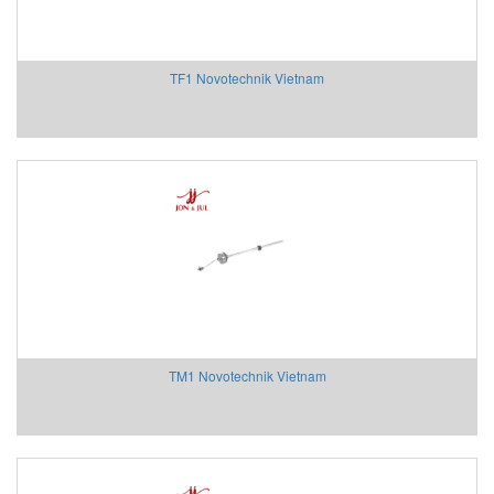
Givi Misure Vietnam
GMW
GPI-Gurley Precision Instruments
TF1 Novotechnik Vietnam
GREYSTONE
Grundfos
Hach VietNam
Halstrup
HANMI
HANS-SCHMDT Việt Nam
Hans-Schmidt
Hantek
Headline Filters
Heidenhain Vietnam
TM1 Novotechnik Vietnam
Hepcomotion
Hertz Kompressoren Vietnam
HILSCHER Vietnam
HMS