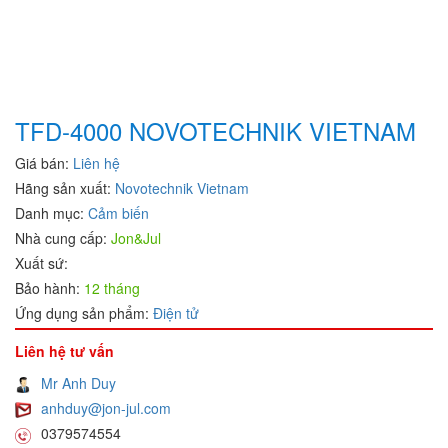
Aventics/Emerson
B&C Electronics Vietnam
B.E.STAT Vietnam
Balluff VietNam
Bar-gmbh
TFD-4000 NOVOTECHNIK VIETNAM
Barksdale Vietnam
Giá bán:
Liên hệ
Bauer Gear Motor
Hãng sản xuất:
Novotechnik Vietnam
Baumer
Danh mục:
Cảm biến
Baumuller
Nhà cung cấp:
Jon&Jul
BCS
Xuất sứ:
BCS Italia Srl
Bảo hành:
12 tháng
BEA SENSORS
Ứng dụng sản phẩm:
Điện tử
Beckhoff Vietnam
Bei Sensor
Liên hệ tư vấn
Bently Nevada
Mr Anh Duy
Bernstein
anhduy@jon-jul.com
Berthold
0379574554