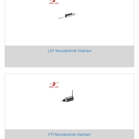
HOHNER AUTOMAZIONE SRL
HONEYWELL
Honsberg
Hoyer motor
Huebner Giessen
Hydac
LS1 Novotechnik Vietnam
Hydrotechnik Vietnam
IAI America
Ideal Vacuum
IDEM SAFETY VIETNAM
IFM
IME
IMET Việt Nam
IMI Maxseal/ Norgren
IMO Sensor (MICRO DETECTORS)
Inelta Vietnam
Intensiv-Filter Vietnam
FTI Novotechnik Vietnam