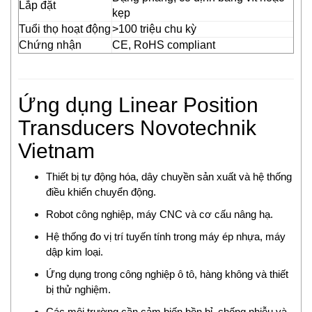
Eurovent
Lắp đặt
kẹp
EXOR
Tuổi thọ hoạt động
>100 triệu chu kỳ
EY
Chứng nhận
CE, RoHS compliant
EYC Tech
FAIRCHILD
FANOX
Ứng dụng Linear Position
Festo Vietnam
Transducers Novotechnik
Finetek
Vietnam
Firetrol Vietnam
Fischer
Thiết bị tự động hóa, dây chuyền sản xuất và hệ thống
Fisher-Emerson
điều khiển chuyển động.
Flender
Robot công nghiệp, máy CNC và cơ cấu nâng hạ.
Flir
Hệ thống đo vị trí tuyến tính trong máy ép nhựa, máy
FLIR
dập kim loại.
Flowline Vietnam
Ứng dụng trong công nghiệp ô tô, hàng không và thiết
FLOWMETER
bị thử nghiệm.
Fluke Process Instrument
FMS Vietnam
Các môi trường cần cảm biến bền bỉ, chống nhiễu và