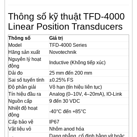
ECONEX
EGE
Thông số kỹ thuật TFD-4000
Elco Holding
Linear Position Transducers
Eletro Sensors
Eletta
Thông số
Giá trị
Elfab
Model
TFD-4000 Series
Elster/ Honeywell
Hãng sản xuất
Novotechnik
Endress+Hauser
Nguyên lý hoạt
Inductive (Không tiếp xúc)
động
ENERDOOR
Dải đo
25 mm đến 200 mm
Engler Vietnam
Sai số tuyến tính
±0.25% FS
Enolgas
Độ phân giải
Vô hạn (tín hiệu liên tục)
EPCOS Vietnam
Tín hiệu đầu ra
Analog (0–10V, 4–20mA), IO-Link
Erhardt-leimer
Nguồn cấp
9 đến 30 VDC
Erichsen Vietnam
Nhiệt độ hoạt
-40°C đến +85°C
Etatronds Việt Nam
động
Cấp bảo vệ
IP67
Euchner
Vật liệu vỏ
Nhôm anod hóa
Eurotherm
Dạng phẳng, cố định bằng vít hoặc