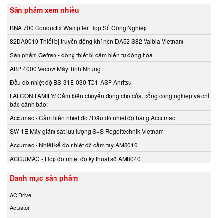
Sản phẩm xem nhiều
Kendrion
KestrelMet
BNA 700 Conductix Wampfler Hộp Số Công Nghiệp
Kikusui
82DA0010 Thiết bị truyền động khí nén DA52 S82 Valbia Vietnam
Kimo
Sản phẩm Gefran - dòng thiết bị cảm biến tự động hóa
Kinetrol
ABP 4000 Vecow Máy Tính Nhúng
Kinetrol
Đầu dò nhiệt độ BS-31E-030-TC1-ASP Anritsu
Klay Instruments B.V
FALCON FAMILY/ Cảm biến chuyển động cho cửa, cổng công nghiệp và chỉ
KNF
báo cảnh báo:
KNTEC
Accumac - Cảm biến nhiệt độ / Đầu dò nhiệt độ hãng Accumac
Koehler instrument Vietnam
SW-1E Máy giám sát lưu lượng S+S Regeltechnik Vietnam
KOFLOC
Accumac - Nhiệt kế đo nhiệt độ cầm tay AM8010
Koganei
ACCUMAC - Hộp đo nhiệt độ kỹ thuật số AM8040
KRAL Pumps
Danh mục sản phẩm
Kroeplin Việt nam
Krohne
AC Drive
Kromschröder
Actuator
KSR Kuebler