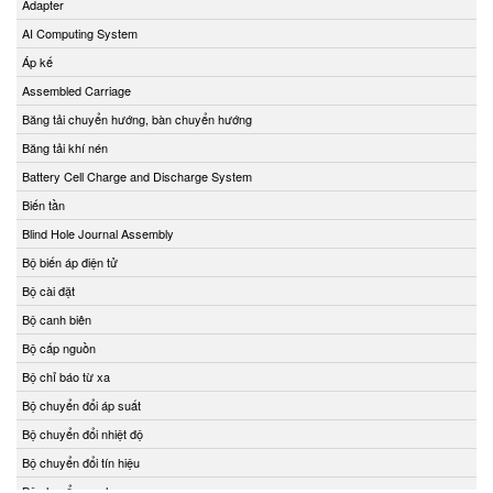
Adapter
KwangJin Vietnam
AI Computing System
Kyungjin Blower
Áp kế
Laurel Vietnam
Assembled Carriage
Lechler
Băng tải chuyển hướng, bàn chuyển hướng
LEM
Băng tải khí nén
Lenord Bauer
Battery Cell Charge and Discharge System
LEUZE
Biến tần
Lika Vietnam
Blind Hole Journal Assembly
Lincoln/ SKF
Bộ biến áp điện tử
Lorric
Bộ cài đặt
Lufft
Bộ canh biên
Lumel
Bộ cấp nguồn
M&C TechGroup Vietnam
Bộ chỉ báo từ xa
MACFUGE Vietnam
Bộ chuyển đổi áp suất
Magmotor
Bộ chuyển đổi nhiệt độ
MAGTROL
Bộ chuyển đổi tín hiệu
MAIWE
Bộ chuyển mạch