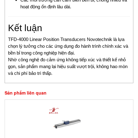
hoạt động ổn định lâu dài.
Fossil
FPZ
Fuji Electric
Kết luận
Fujikura
TFD-4000 Linear Position Transducers Novotechnik là lựa
Gazex
chọn lý tưởng cho các ứng dụng đo hành trình chính xác và
Gefran
bền bỉ trong công nghiệp hiện đại.
Gefran VietNam
Nhờ công nghệ đo cảm ứng không tiếp xúc và thiết kế nhỏ
Gems Sensors Vietnam
gọn, sản phẩm mang lại hiệu suất vượt trội, không hao mòn
Gemu
và chi phí bảo trì thấp.
GEOKON
Georg Fischer
Sản phẩm liên quan
Gessmann
GESTRA Vietnam
GF
Gill Instruments
Gimax
Ginice