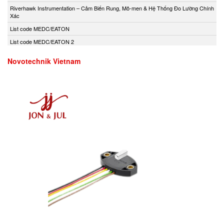
Andony/Nikkiso
Riverhawk Instrumentation – Cảm Biến Rung, Mô-men & Hệ Thống Đo Lường Chính
Xác
Anritsu
List code MEDC/EATON
Apex Dynamics
List code MEDC/EATON 2
Apiste
Apiste
Novotechnik Vietnam
APLISENS S.A.
Aquametro
ARISTA
Aryung
As One
Asco Viet Nam
Assalub Vietnam
AT2E Vietnam
Atos
ATRAX
Auma
AUTEC