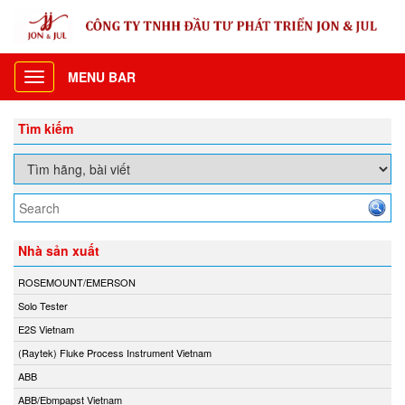
MENU BAR
Toggle
navigation
Tìm kiếm
Nhà sản xuất
ROSEMOUNT/EMERSON
Solo Tester
E2S Vietnam
(Raytek) Fluke Process Instrument Vietnam
ABB
ABB/Ebmpapst Vietnam